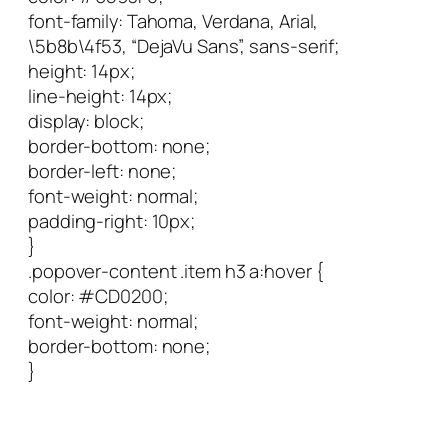
font-family: Tahoma, Verdana, Arial,
\5b8b\4f53, “DejaVu Sans”, sans-serif;
height: 14px;
line-height: 14px;
display: block;
border-bottom: none;
border-left: none;
font-weight: normal;
padding-right: 10px;
}
.popover-content .item h3 a:hover {
color: #CD0200;
font-weight: normal;
border-bottom: none;
}