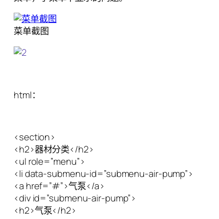
菜单截图
html：
<section>
<h2>器材分类</h2>
<ul role=”menu”>
<li data-submenu-id=”submenu-air-pump”>
<a href=”#”>气泵</a>
<div id=”submenu-air-pump”>
<h2>气泵</h2>