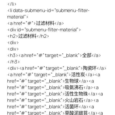
</li>
<li data-submenu-id=”submenu-filter-
material”>
<a href=”#”>过滤材料</a>
<div id=”submenu-filter-material”>
<h2>过滤材料</h2>
<div>
<div>
<h3><a href=”#” target=”_blank”>全部</a>
</h3>
<div><a href=”#” target=”_blank”>陶瓷环</a>
<a href=”#” target=”_blank”>活性炭</a><a
href=”#” target=”_blank”>生物球</a><a
href=”#” target=”_blank”>吸氨沸石</a><a
href=”#” target=”_blank”>活性生物珠</a><a
href=”#” target=”_blank”>火山岩石</a><a
href=”#” target=”_blank”>活菌环</a><a
href=”#” target=”_blank”>草酸泥碳苔</a><a