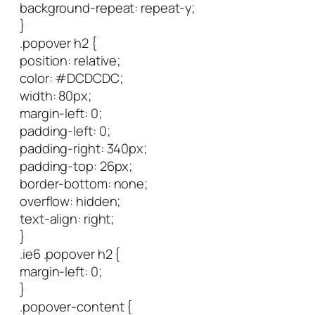
background-repeat: repeat-y;
}
.popover h2 {
position: relative;
color: #DCDCDC;
width: 80px;
margin-left: 0;
padding-left: 0;
padding-right: 340px;
padding-top: 26px;
border-bottom: none;
overflow: hidden;
text-align: right;
}
.ie6 .popover h2 {
margin-left: 0;
}
.popover-content {