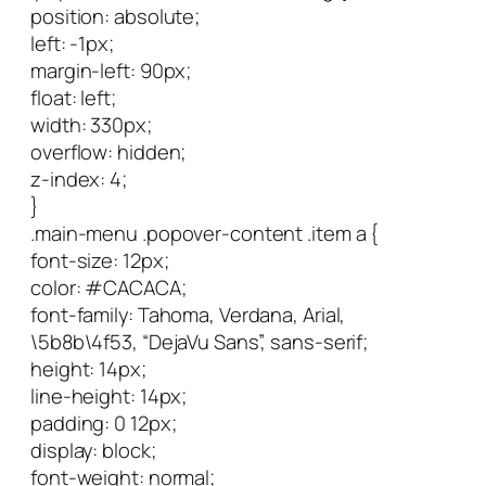
position: absolute;
left: -1px;
margin-left: 90px;
float: left;
width: 330px;
overflow: hidden;
z-index: 4;
}
.main-menu .popover-content .item a {
font-size: 12px;
color: #CACACA;
font-family: Tahoma, Verdana, Arial,
\5b8b\4f53, “DejaVu Sans”, sans-serif;
height: 14px;
line-height: 14px;
padding: 0 12px;
display: block;
font-weight: normal;