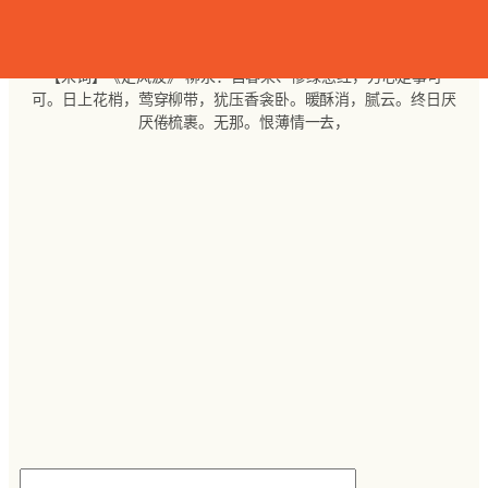
跳
至
内
【宋词】《定风波》 柳永：自春来、惨绿愁红，芳心是事可
容
可。日上花梢，莺穿柳带，犹压香衾卧。暖酥消，腻云。终日厌
厌倦梳裹。无那。恨薄情一去，
搜