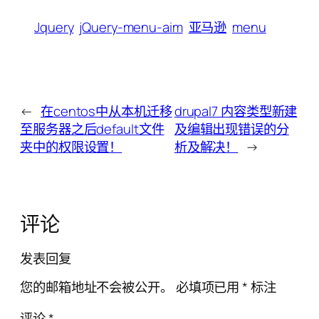
Jquery
jQuery-menu-aim
亚马逊
menu
←
在centos中从本机迁移
drupal7 内容类型新建
至服务器之后default文件
及编辑出现错误的分
夹中的权限设置！
析及解决！
→
评论
发表回复
您的邮箱地址不会被公开。
必填项已用
*
标注
评论
*