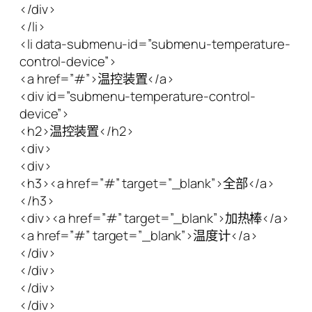
</div>
</li>
<li data-submenu-id=”submenu-temperature-
control-device”>
<a href=”#”>温控装置</a>
<div id=”submenu-temperature-control-
device”>
<h2>温控装置</h2>
<div>
<div>
<h3><a href=”#” target=”_blank”>全部</a>
</h3>
<div><a href=”#” target=”_blank”>加热棒</a>
<a href=”#” target=”_blank”>温度计</a>
</div>
</div>
</div>
</div>