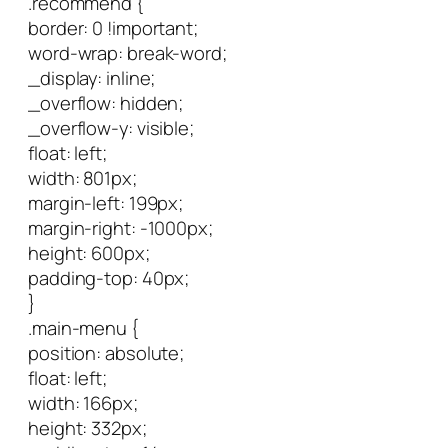
.recommend {
border: 0 !important;
word-wrap: break-word;
_display: inline;
_overflow: hidden;
_overflow-y: visible;
float: left;
width: 801px;
margin-left: 199px;
margin-right: -1000px;
height: 600px;
padding-top: 40px;
}
.main-menu {
position: absolute;
float: left;
width: 166px;
height: 332px;