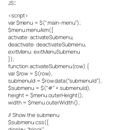
JS：
<script>
var $menu = $(“.main-menu”);
$menu.menuAim({
activate: activateSubmenu,
deactivate: deactivateSubmenu,
exitMenu: exitMenuSubmenu
});
function activateSubmenu(row) {
var $row = $(row),
submenuId = $row.data(“submenuId”),
$submenu = $(“#” + submenuId),
height = $menu.outerHeight(),
width = $menu.outerWidth();
// Show the submenu
$submenu.css({
display: “block”,