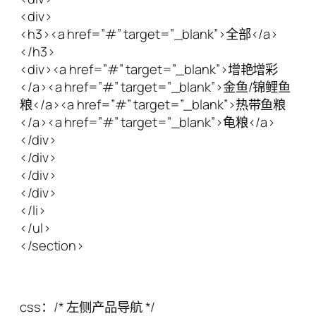
<div>
<h3><a href=”#” target=”_blank”>全部</a>
</h3>
<div><a href=”#” target=”_blank”>增艳增彩
</a><a href=”#” target=”_blank”>金鱼/锦鲤鱼
粮</a><a href=”#” target=”_blank”>热带鱼粮
</a><a href=”#” target=”_blank”>龟粮</a>
</div>
</div>
</div>
</div>
</li>
</ul>
</section>
css：/* 左侧产品导航 */