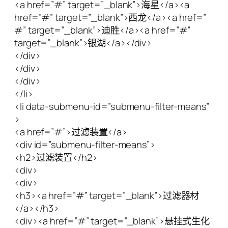
<a href=”#” target=”_blank”>海星</a><a
href=”#” target=”_blank”>西龙</a><a href=”
#” target=”_blank”>迪胜</a><a href=”#”
target=”_blank”>银湖</a></div>
</div>
</div>
</div>
</li>
<li data-submenu-id=”submenu-filter-means”
>
<a href=”#”>过滤装置</a>
<div id=”submenu-filter-means”>
<h2>过滤装置</h2>
<div>
<div>
<h3><a href=”#” target=”_blank”>过滤器材
</a></h3>
<div><a href=”#” target=”_blank”>悬挂式生化