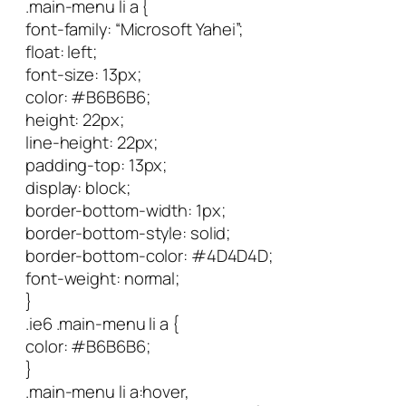
.main-menu li a {
font-family: “Microsoft Yahei”;
float: left;
font-size: 13px;
color: #B6B6B6;
height: 22px;
line-height: 22px;
padding-top: 13px;
display: block;
border-bottom-width: 1px;
border-bottom-style: solid;
border-bottom-color: #4D4D4D;
font-weight: normal;
}
.ie6 .main-menu li a {
color: #B6B6B6;
}
.main-menu li a:hover,