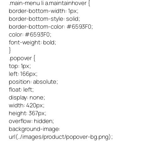
.main-menu li a.maintainhover {
border-bottom-width: 1px;
border-bottom-style: solid;
border-bottom-color: #6593F0;
color: #6593F0;
font-weight: bold;
}
.popover {
top: 1px;
left: 166px;
position: absolute;
float: left;
display: none;
width: 420px;
height: 367px;
overflow: hidden;
background-image:
url(../images/product/popover-bg.png);