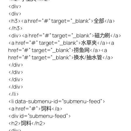
<div>
<div>
<h3><a href=”#” target=”_blank”>全部</a>
</h3>
<div><a href=”#” target=”_blank”>磁力刷</a>
<a href=”#” target=”_blank”>水草夹</a><a
href=”#” target=”_blank”>捞鱼网</a><a
href=”#” target=”_blank”>换水/抽水管</a>
</div>
</div>
</div>
</div>
</li>
<li data-submenu-id=”submenu-feed”>
<a href=”#”>饲料</a>
<div id=”submenu-feed”>
<h2>饲料</h2>
<div>