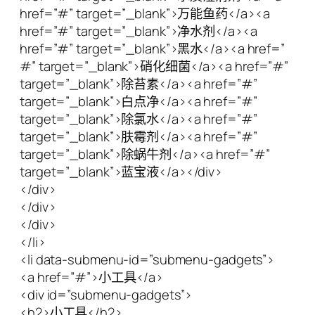
href=”#” target=”_blank”>万能鱼药</a><a
href=”#” target=”_blank”>净水剂</a><a
href=”#” target=”_blank”>黑水</a><a href=”
#” target=”_blank”>硝化细菌</a><a href=”#”
target=”_blank”>除苔素</a><a href=”#”
target=”_blank”>白点净</a><a href=”#”
target=”_blank”>除氯水</a><a href=”#”
target=”_blank”>肤霉剂</a><a href=”#”
target=”_blank”>除蜗牛剂</a><a href=”#”
target=”_blank”>蓝宝液</a></div>
</div>
</div>
</div>
</li>
<li data-submenu-id=”submenu-gadgets”>
<a href=”#”>小工具</a>
<div id=”submenu-gadgets”>
<h2>小工具</h2>