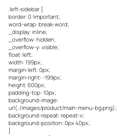
.left-sidebar {
border: 0 !important;
word-wrap: break-word;
_display: inline;
_overflow: hidden;
_overflow-y: visible;
float: left;
width: 199px;
margin-left: 0px;
margin-right: -199px;
height: 600px;
padding-top: 10px;
background-image:
url(../images/product/main-menu-bg.png);
background-repeat: repeat-x;
background-position: 0px 40px;
}