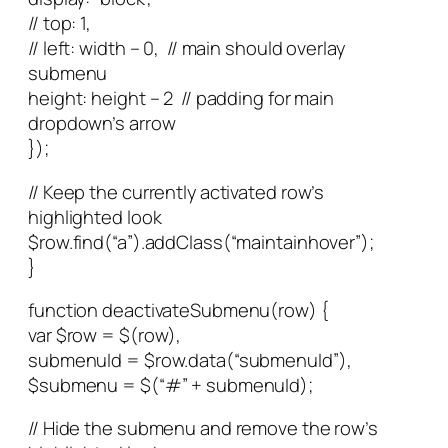
// top: 1,
// left: width – 0, // main should overlay
submenu
height: height – 2 // padding for main
dropdown’s arrow
});
// Keep the currently activated row’s
highlighted look
$row.find(“a”).addClass(“maintainhover”);
}
function deactivateSubmenu(row) {
var $row = $(row),
submenuId = $row.data(“submenuId”),
$submenu = $(“#” + submenuId);
// Hide the submenu and remove the row’s