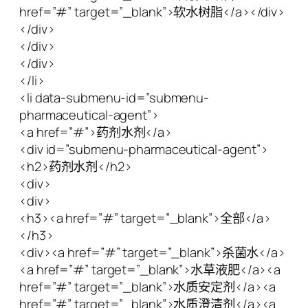
href=”#” target=”_blank”>软水树脂</a></div>
</div>
</div>
</div>
</li>
<li data-submenu-id=”submenu-
pharmaceutical-agent”>
<a href=”#”>药剂水剂</a>
<div id=”submenu-pharmaceutical-agent”>
<h2>药剂水剂</h2>
<div>
<div>
<h3><a href=”#” target=”_blank”>全部</a>
</h3>
<div><a href=”#” target=”_blank”>杀菌水</a>
<a href=”#” target=”_blank”>水草液肥</a><a
href=”#” target=”_blank”>水质安定剂</a><a
href=”#” target=”_blank”>水质澄清剂</a><a