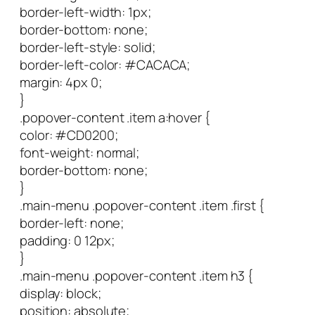
border-left-width: 1px;
border-bottom: none;
border-left-style: solid;
border-left-color: #CACACA;
margin: 4px 0;
}
.popover-content .item a:hover {
color: #CD0200;
font-weight: normal;
border-bottom: none;
}
.main-menu .popover-content .item .first {
border-left: none;
padding: 0 12px;
}
.main-menu .popover-content .item h3 {
display: block;
position: absolute;