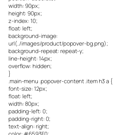
width: 90px;
height: 90px;
z-index: 10;
float: left;
background-image:
url(../images/product/popover-bg.png);
background-repeat: repeat-y;
line-height: 14px;
overflow: hidden;
}
.main-menu .popover-content .item h3 a {
font-size: 12px;
float: left;
width: 80px;
padding-left: 0;
padding-right: 0;
text-align: right;
color: #6593F0;