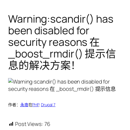
Warning:scandir() has
been disabled for
security reasons 在
_boost_rmdir() 提示信
息的解决方案！
作者：
永夜
在
PHP
, 
Drupal 7
Post Views:
76