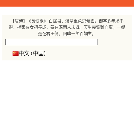
跳
至
内
【唐诗】《長恨歌》 白居易：漢皇重色思傾國，御宇多年求不
容
得。楊家有女初長成，養在深閨人未識。天生麗質難自棄，一朝
選在君王側。回眸一笑百媚生，
搜
索
中文 (中国)