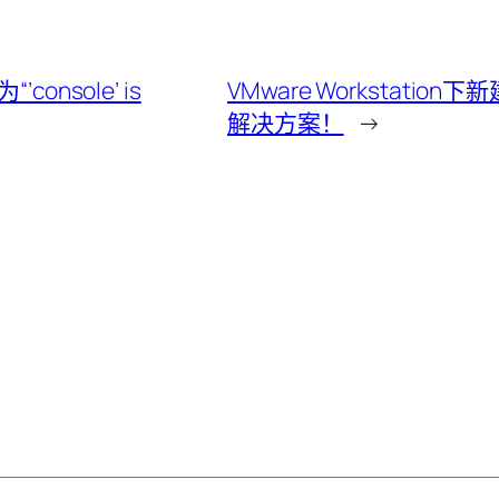
console’ is
VMware Workstat
解决方案！
→