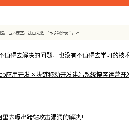
【宋词】《青门饮》 时彦：胡马嘶风，汉旗翻雪，彤云又吐，一竿残照。古木连空，乱山无数，行尽暮沙衰草。星斗横幽馆，夜无眠、灯花空老。雾浓香鸭，
不值得去解决的问题，也没有不值得去学习的技
eb应用开发
区块链
移动开发
建站系统
博客运营
开
阿里去曝出跨站攻击漏洞的解决！