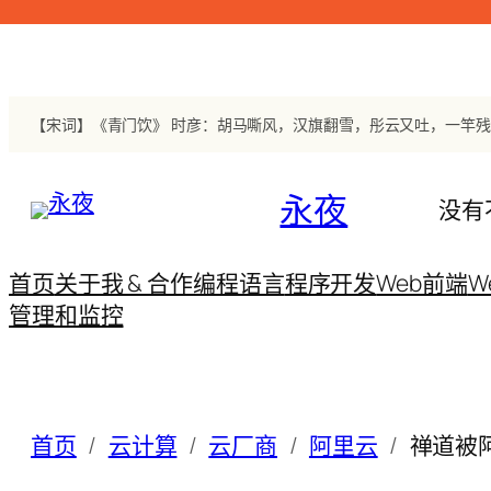
跳
至
内
容
永夜
没有
首页
关于我 & 合作
编程语言
程序开发
Web前端
W
管理和监控
首页
云计算
云厂商
阿里云
禅道被