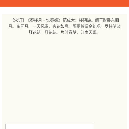
跳
至
内
【宋词】《秦楼月・忆秦娥》 范成大：楼阴缺。阑干影卧东厢
容
月。东厢月。一天风露，杏花如雪。隔烟催漏金虬咽。罗帏暗淡
灯花结。灯花结。片时春梦，江南天阔。
搜