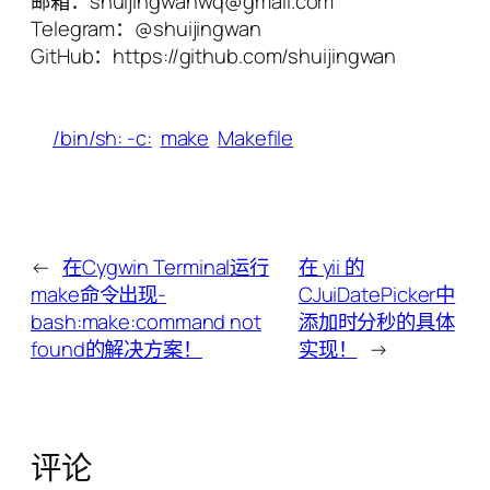
邮箱：shuijingwanwq@gmail.com
Telegram：@shuijingwan
GitHub：https://github.com/shuijingwan
/bin/sh: -c:
make
Makefile
←
在Cygwin Terminal运行
在 yii 的
make命令出现-
CJuiDatePicker中
bash:make:command not
添加时分秒的具体
found的解决方案！
实现！
→
评论