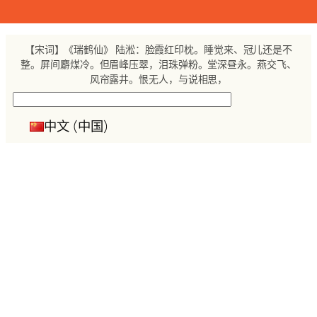
跳
至
内
【宋词】《瑞鹤仙》 陆淞：脸霞红印枕。睡觉来、冠儿还是不
容
整。屏间麝煤冷。但眉峰压翠，泪珠弹粉。堂深昼永。燕交飞、
风帘露井。恨无人，与说相思，
搜
索
中文 (中国)