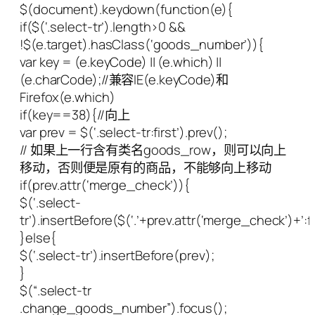
$(document).keydown(function(e){
if($(‘.select-tr’).length>0 &&
!$(e.target).hasClass(‘goods_number’)){
var key = (e.keyCode) || (e.which) ||
(e.charCode);//兼容IE(e.keyCode)和
Firefox(e.which)
if(key==38){//向上
var prev = $(‘.select-tr:first’).prev();
// 如果上一行含有类名goods_row，则可以向上
移动，否则便是原有的商品，不能够向上移动
if(prev.attr(‘merge_check’)){
$(‘.select-
tr’).insertBefore($(‘.’+prev.attr(‘merge_check’)+’:fir
}else{
$(‘.select-tr’).insertBefore(prev);
}
$(“.select-tr
.change_goods_number”).focus();