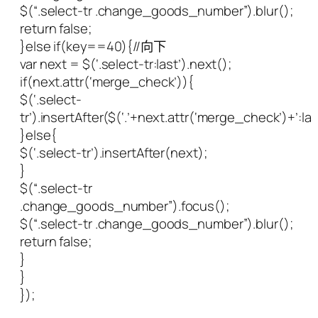
$(“.select-tr .change_goods_number”).blur();
return false;
}else if(key==40){//向下
var next = $(‘.select-tr:last’).next();
if(next.attr(‘merge_check’)){
$(‘.select-
tr’).insertAfter($(‘.’+next.attr(‘merge_check’)+’:las
}else{
$(‘.select-tr’).insertAfter(next);
}
$(“.select-tr
.change_goods_number”).focus();
$(“.select-tr .change_goods_number”).blur();
return false;
}
}
});