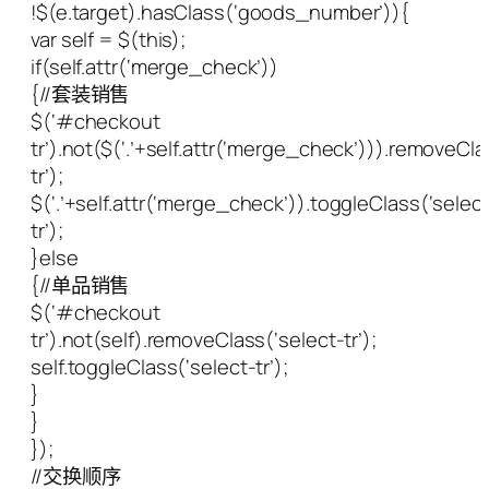
!$(e.target).hasClass(‘goods_number’)){
var self = $(this);
if(self.attr(‘merge_check’))
{//套装销售
$(‘#checkout
tr’).not($(‘.’+self.attr(‘merge_check’))).removeCla
tr’);
$(‘.’+self.attr(‘merge_check’)).toggleClass(‘selec
tr’);
}else
{//单品销售
$(‘#checkout
tr’).not(self).removeClass(‘select-tr’);
self.toggleClass(‘select-tr’);
}
}
});
//交换顺序