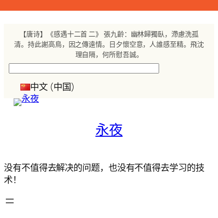
跳
至
内
【唐诗】《感遇十二首 二》 張九齡：幽林歸獨臥，滯慮洗孤
容
清。持此謝高鳥，因之傳遠情。日夕懷空意，人誰感至精。飛沈
理自隔，何所慰吾誠。
搜
索
中文 (中国)
永夜
没有不值得去解决的问题，也没有不值得去学习的技
术！