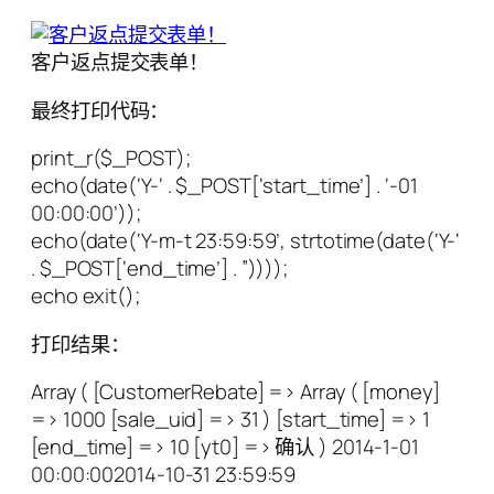
客户返点提交表单！
最终打印代码：
print_r($_POST);
echo(date(‘Y-‘ . $_POST[‘start_time’] . ‘-01
00:00:00’));
echo(date(‘Y-m-t 23:59:59’, strtotime(date(‘Y-‘
. $_POST[‘end_time’] . ”))));
echo exit();
打印结果：
Array ( [CustomerRebate] => Array ( [money]
=> 1000 [sale_uid] => 31 ) [start_time] => 1
[end_time] => 10 [yt0] => 确认 ) 2014-1-01
00:00:002014-10-31 23:59:59