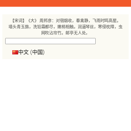
跳
至
内
【宋词】《大》 周邦彦：对宿烟收，春禽静，飞雨时鸣高屋。
容
墙头青玉旆，洗铅霜都尽，嫩梢相触。润逼琴丝，寒侵枕障，虫
网吹沾帘竹。邮亭无人处，
搜
索
中文 (中国)