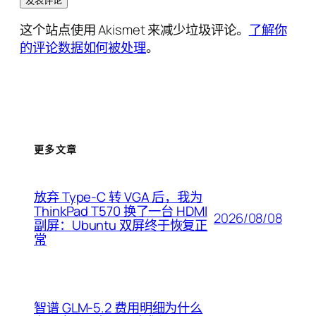
这个站点使用 Akismet 来减少垃圾评论。
了解你
的评论数据如何被处理
。
更多文章
放弃 Type-C 转 VGA 后，我为
ThinkPad T570 换了一台 HDMI
2026/08/08
副屏：Ubuntu 双屏终于恢复正
常
智谱 GLM-5.2 费用明细为什么