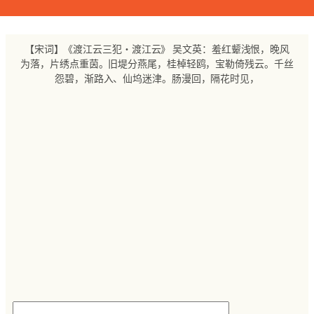
跳
至
内
【宋词】《渡江云三犯・渡江云》 吴文英：羞红颦浅恨，晚风
容
为落，片绣点重茵。旧堤分燕尾，桂棹轻鸥，宝勒倚残云。千丝
怨碧，渐路入、仙坞迷津。肠漫回，隔花时见，
搜