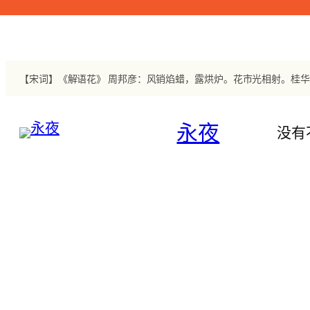
跳
至
内
容
永夜
没有