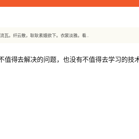
【宋词】《解语花》 周邦彦：风销焰蜡，露烘炉。花市光相射。桂华流瓦。纤云散，耿耿素娥欲下。衣裳淡雅。看楚女、纤腰一把。箫鼓喧，人影参差，满路飘香麝。
不值得去解决的问题，也没有不值得去学习的技