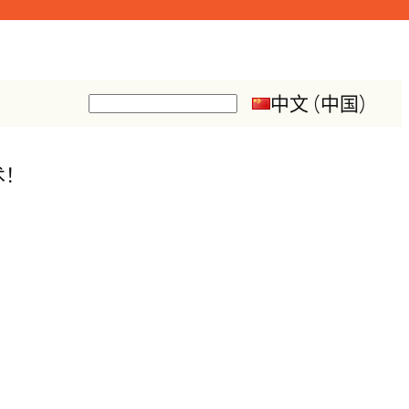
中文 (中国)
搜
索
术！