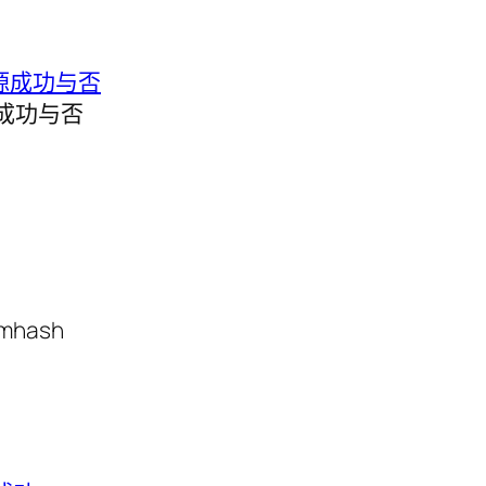
源成功与否
t mhash