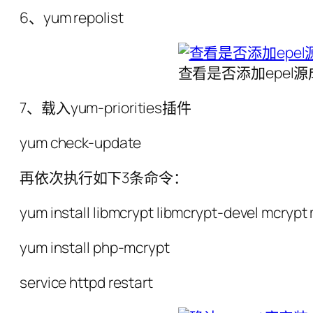
6、yum repolist
查看是否添加epel
7、载入yum-priorities插件
yum check-update
再依次执行如下3条命令：
yum install libmcrypt libmcrypt-devel mcryp
yum install php-mcrypt
service httpd restart