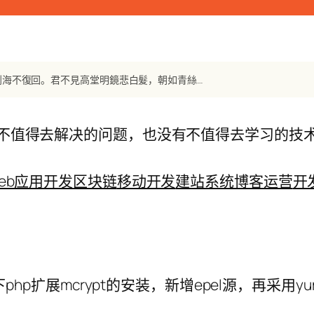
【唐诗】《鼓吹曲辭 將進酒》 李白：君不見黃河之水天上來，奔流到海不復回。君不見高堂明鏡悲白髮，朝如青絲暮成雪。人生得意須盡歡，莫使金尊空對月。
不值得去解决的问题，也没有不值得去学习的技
eb应用开发
区块链
移动开发
建站系统
博客运营
开
64位下php扩展mcrypt的安装，新增epel源，再采用