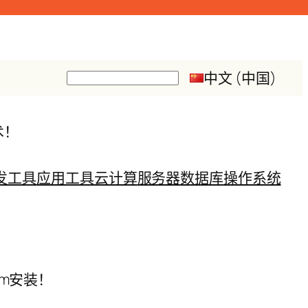
中文 (中国)
搜
索
术！
发工具
应用工具
云计算
服务器
数据库
操作系统
yum安装！