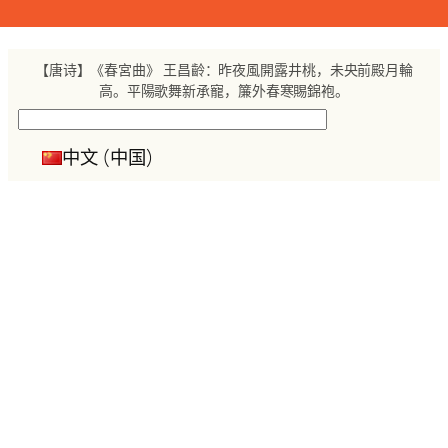
跳
至
内
【唐诗】《春宮曲》 王昌齡：昨夜風開露井桃，未央前殿月輪
容
高。平陽歌舞新承寵，簾外春寒賜錦袍。
搜
索
中文 (中国)