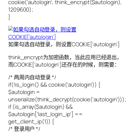
cookie(‘autologin’, think_encrypt($autologin),
1209600);
}
如果勾选自动登录，则设置COOKIE[‘autologin’]
think_encrypt为加密函数，当此应用已经退出，
而COOKIE[‘autologin’]还存在的时候，则需要：
/* 两周内自动登录 */
if(!is_login() && cookie(‘autologin’)) {
$autologin =
unserialize(think_decrypt(cookie(‘autologin’)));
if (is_array($autologin) &&
$autologin[‘last_login_ip’] ==
get_client_ip(1)) {
/* 登录用户 */