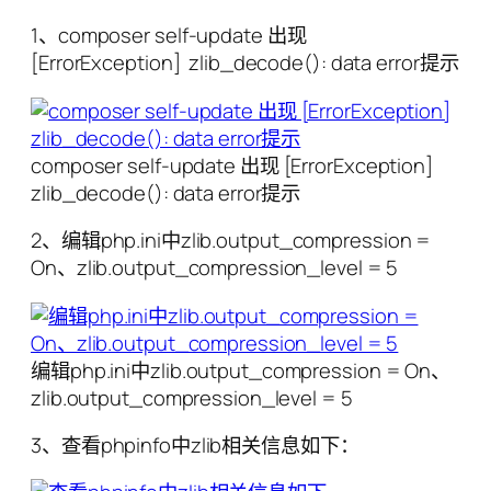
1、composer self-update 出现
[ErrorException] zlib_decode(): data error提示
composer self-update 出现 [ErrorException]
zlib_decode(): data error提示
2、编辑php.ini中zlib.output_compression =
On、zlib.output_compression_level = 5
编辑php.ini中zlib.output_compression = On、
zlib.output_compression_level = 5
3、查看phpinfo中zlib相关信息如下：