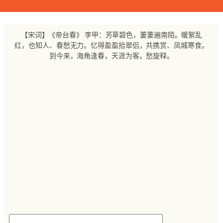
跳
至
内
【宋词】《帝台春》 李甲：芳草碧色，萋萋遍南陌。暖絮乱
容
红，也知人、春愁无力。忆得盈盈拾翠侣，共携赏、凤城寒食。
到今来，海角逢春，天涯为客。愁旋释。
搜