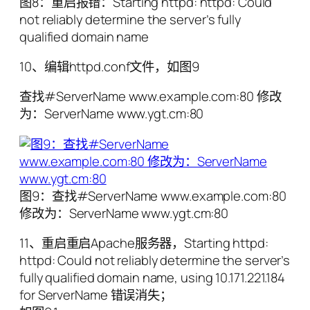
图8：重启报错：Starting httpd: httpd: Could
not reliably determine the server’s fully
qualified domain name
10、编辑httpd.conf文件，如图9
查找#ServerName www.example.com:80 修改
为：ServerName www.ygt.cm:80
图9：查找#ServerName www.example.com:80
修改为：ServerName www.ygt.cm:80
11、重启重启Apache服务器，Starting httpd:
httpd: Could not reliably determine the server’s
fully qualified domain name, using 10.171.221.184
for ServerName 错误消失；