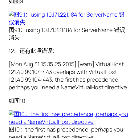
如图9.1
图9.1：using 10.171.221.184 for ServerName 错误
消失
12、还有此项错误：
[Mon Aug 31 15:15:25 2015] [warn] VirtualHost
121.40.99.104:443 overlaps with VirtualHost
121.40.99.104:443, the first has precedence,
perhaps you need a NameVirtualHost directive
如图10
图10：the first has precedence, perhaps you
need a NameVirtualHost directive