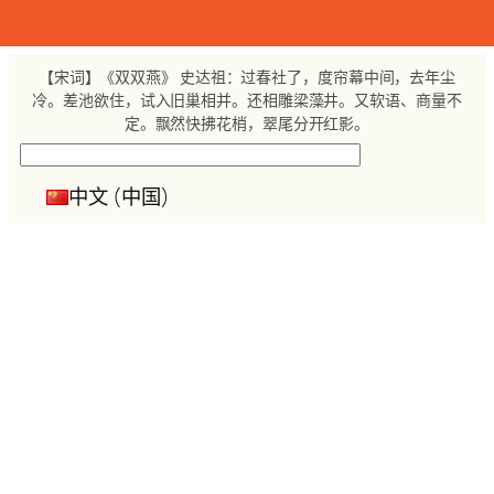
跳
至
内
【宋词】《双双燕》 史达祖：过春社了，度帘幕中间，去年尘
容
冷。差池欲住，试入旧巢相并。还相雕梁藻井。又软语、商量不
定。飘然快拂花梢，翠尾分开红影。
搜
索
中文 (中国)