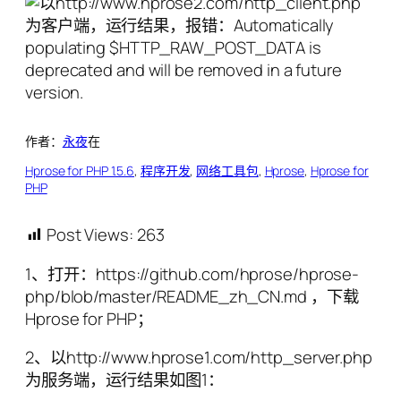
作者：
永夜
在
Hprose for PHP 1.5.6
, 
程序开发
, 
网络工具包
, 
Hprose
, 
Hprose for
PHP
Post Views:
263
1、打开：https://github.com/hprose/hprose-
php/blob/master/README_zh_CN.md ，下载
Hprose for PHP；
2、以http://www.hprose1.com/http_server.php
为服务端，运行结果如图1：