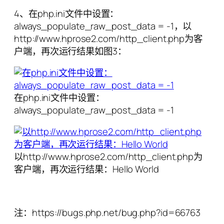
4、在php.ini文件中设置：
always_populate_raw_post_data = -1，以
http://www.hprose2.com/http_client.php为客
户端，再次运行结果如图3：
在php.ini文件中设置：
always_populate_raw_post_data = -1
以http://www.hprose2.com/http_client.php为
客户端，再次运行结果：Hello World
注：https://bugs.php.net/bug.php?id=66763