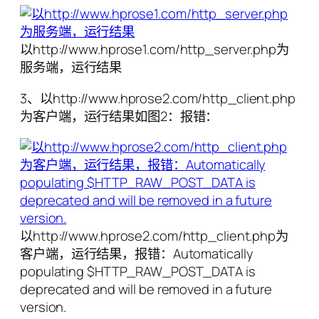
以http://www.hprose1.com/http_server.php为
服务端，运行结果
3、以http://www.hprose2.com/http_client.php
为客户端，运行结果如图2：报错：
以http://www.hprose2.com/http_client.php为
客户端，运行结果，报错：Automatically
populating $HTTP_RAW_POST_DATA is
deprecated and will be removed in a future
version.