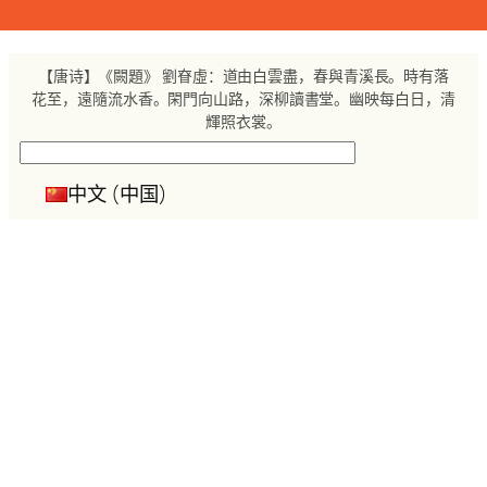
跳
至
内
【唐诗】《闕題》 劉眘虛：道由白雲盡，春與青溪長。時有落
容
花至，遠隨流水香。閑門向山路，深柳讀書堂。幽映每白日，清
輝照衣裳。
搜
索
中文 (中国)