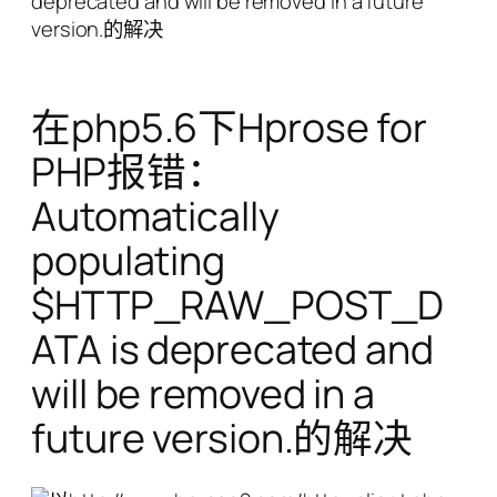
deprecated and will be removed in a future
version.的解决
在php5.6下Hprose for
PHP报错：
Automatically
populating
$HTTP_RAW_POST_D
ATA is deprecated and
will be removed in a
future version.的解决