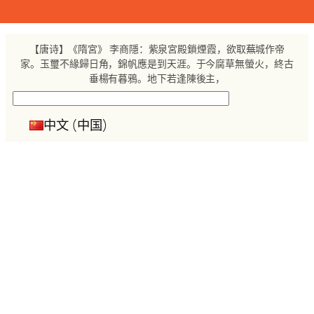
跳
至
内
【唐诗】《隋宮》 李商隱：紫泉宮殿鎖煙霞，欲取蕪城作帝
容
家。玉璽不緣歸日角，錦帆應是到天涯。于今腐草無螢火，終古
垂楊有暮鴉。地下若逢陳後主，
搜
索
中文 (中国)