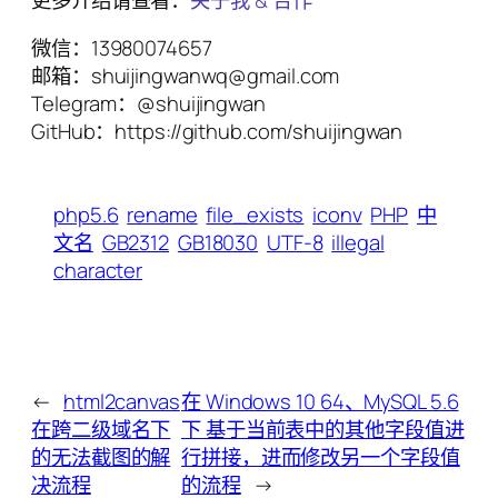
微信：13980074657
邮箱：shuijingwanwq@gmail.com
Telegram：@shuijingwan
GitHub：https://github.com/shuijingwan
php5.6
rename
file_exists
iconv
PHP
中
文名
GB2312
GB18030
UTF-8
illegal
character
←
html2canvas
在 Windows 10 64、MySQL 5.6
在跨二级域名下
下 基于当前表中的其他字段值进
的无法截图的解
行拼接，进而修改另一个字段值
决流程
的流程
→