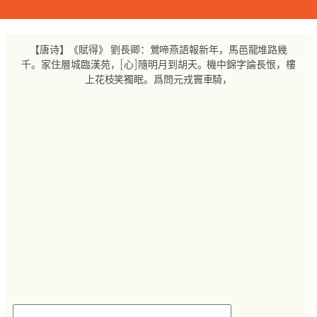
跳
至
内
【唐诗】《賦得》 劉長卿：鶯啼燕語報新年，馬邑龍堆路幾
容
千。家住層城臨漢苑，[心]隨明月到胡天。機中錦字論長恨，樓
上花枝笑獨眠。爲問元戎竇車騎，
搜