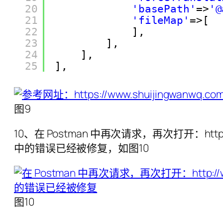
20
'basePath'
=>
'@
21
'fileMap'
=>[
22
],
23
],
24
],
25
],
图9
10、在 Postman 中再次请求，再次打开：http://
中的错误已经被修复，如图10
图10