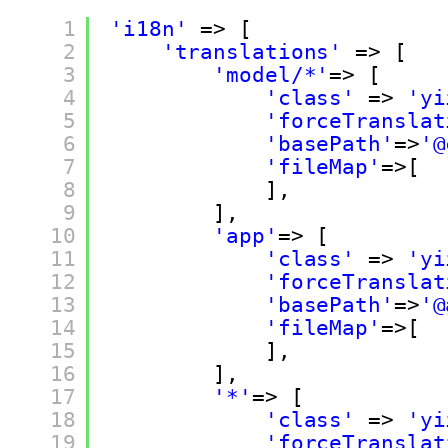
1
'i18n'
=> [
2
'translations'
=> [
3
'model/*'
=> [
4
'class'
=> 
'yi
5
'forceTranslat
6
'basePath'
=>
'@
7
'fileMap'
=>[
8
],
9
],
10
'app'
=> [
11
'class'
=> 
'yi
12
'forceTranslat
13
'basePath'
=>
'@
14
'fileMap'
=>[
15
],
16
],
17
'*'
=> [
18
'class'
=> 
'yi
19
'forceTranslat