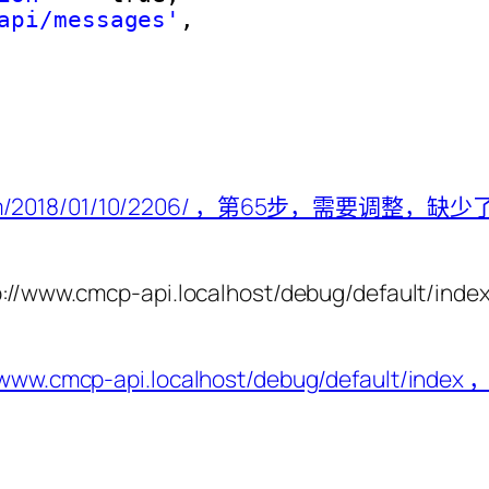
api/messages'
,
www.cmcp-api.localhost/debug/defau