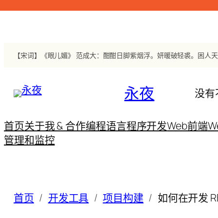
跳
至
内
容
永夜
没有
首页
关于我 & 合作
编程语言
程序开发
Web前端
W
管理和监控
首页
开发工具
项目构建
如何在开发 RE