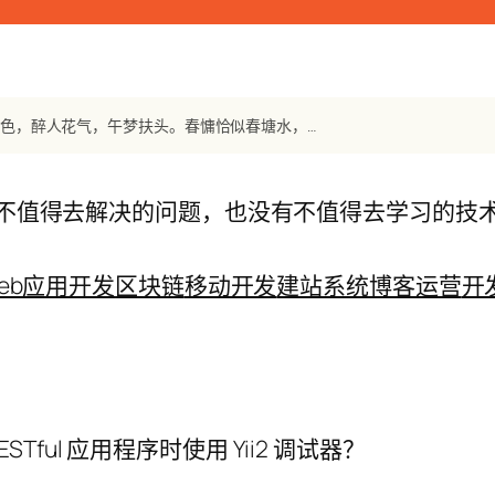
【宋词】《眼儿媚》 范成大：酣酣日脚紫烟浮。妍暖破轻裘。困人天色，醉人花气，午梦扶头。春慵恰似春塘水，一片縠纹愁。溶溶泄泄，东风无力，欲皱还休。
不值得去解决的问题，也没有不值得去学习的技
eb应用开发
区块链
移动开发
建站系统
博客运营
开
STful 应用程序时使用 Yii2 调试器？