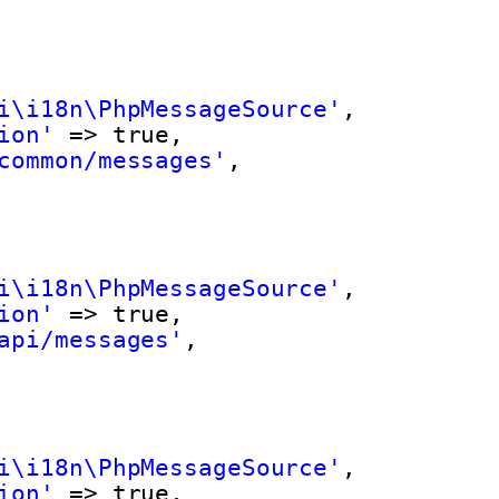
i\i18n\PhpMessageSource'
,
ion'
=> true,
common/messages'
,
i\i18n\PhpMessageSource'
,
ion'
=> true,
api/messages'
,
i\i18n\PhpMessageSource'
,
ion'
=> true,