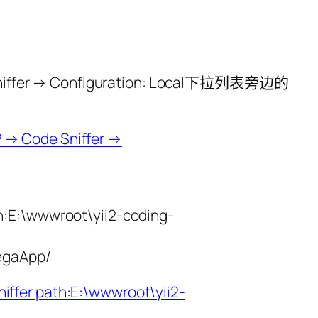
ffer → Configuration: Local下拉列表旁边的
h:E:\wwwroot\yii2-coding-
egaApp/