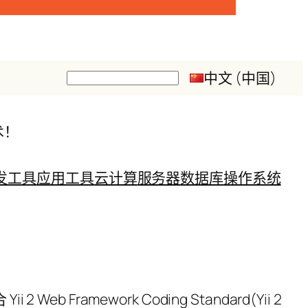
中文 (中国)
搜
索
术！
发工具
应用工具
云计算
服务器
数据库
操作系统
eb Framework Coding Standard(Yii 2