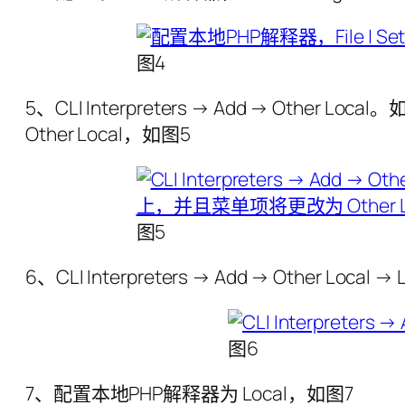
图4
5、CLI Interpreters → Add → O
Other Local，如图5
图5
6、CLI Interpreters → Add → Other Local
图6
7、配置本地PHP解释器为 Local，如图7