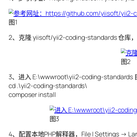
图1
2、克隆 yiisoft/yii2-coding-standards 仓
图2
3、进入 E:\wwwroot\yii2-coding-stan
cd .\yii2-coding-standards\
composer install
图3
4、配置本地PHP解释器，File | Settings → La