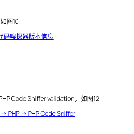
如图10
P Code Sniffer validation，如图12