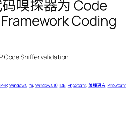
HP代码嗅探器为 Code
ramework Coding
 
PHP
, 
Windows
, 
Yii
, 
Windows 10
, 
IDE
, 
PhpStorm
, 
编程语言
, 
PhpStorm