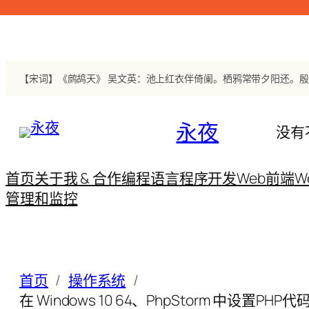
跳
至
内
容
永夜
没有
首页
关于我 & 合作
编程语言
程序开发
Web前端
W
管理和监控
首页
操作系统
在 Windows 10 64、PhpStorm 中设置PHP代码嗅