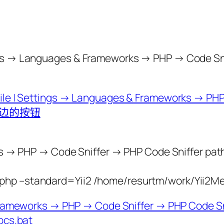
anguages & Frameworks → PHP → Code Sni
s → PHP → Code Sniffer → PHP Code Sniffer pat
p –standard=Yii2 /home/resurtm/work/Yii2M