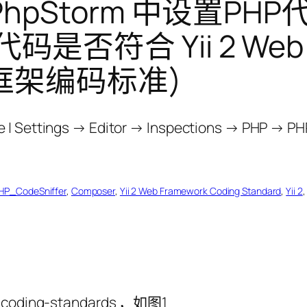
4、PhpStorm 中设置P
是否符合 Yii 2 Web F
Web 框架编码标准)
HP_CodeSniffer
, 
Composer
, 
Yii 2 Web Framework Coding Standard
, 
Yii 2
,
2-coding-standards ，如图1