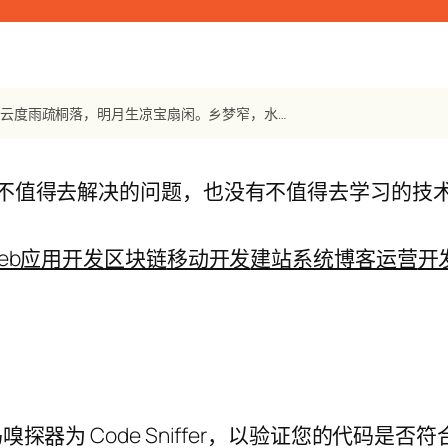
【宋词】《鹧鸪天》 吴文英：池上红衣伴倚阑。栖鸦常带夕阳还。殷云度雨疏桐落，明月生凉宝扇闲。乡梦窄，水天宽。小窗愁黛澹秋山。吴鸿好为传归信，
不值得去解决的问题，也没有不值得去学习的技
eb应用开发
区块链
移动开发
建站系统
博客运营
开
探器为 Code Sniffer，以验证您的代码是否符合 Yii 2 W