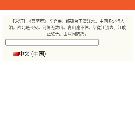
跳
至
内
【宋词】《菩萨蛮》 辛弃疾：郁孤台下清江水。中间多少行人
容
泪。西北是长安。可怜无数山。青山遮不住。毕竟江流去。江晚
正愁予。山深闻鹧鸪。
搜
索
中文 (中国)