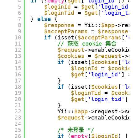
4
if
(!
empty
(
$get
[
'login_id'
]) &&
5
$loginId
= 
$get
[
'login_id'
]
6
$loginTid
= 
$get
[
'login_tid
7
} 
else
{
8
$response
= Yii::
$app
->resp
9
$acceptParams
= 
$response
->
10
if
(isset(
$acceptParams
[
'co
11
// 获取 cookie 集合
12
$request
->enableCookieV
13
$cookies
= 
$request
->co
14
if
(isset(
$cookies
[
'log
15
$loginId
= 
$cookies
16
$get
[
'login_id'
] = 
17
}
18
if
(isset(
$cookies
[
'log
19
$loginTid
= 
$cookie
20
$get
[
'login_tid'
] =
21
}
22
Yii::
$app
->request->set
23
$request
->enableCookieV
24
25
/* 未登录 */
26
if
(
empty
(
$loginId
) || 