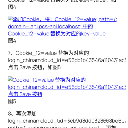
图4
图4
7、Cookie_12=value 替换为对应的
login_chinamcloud_id=e56db1b43546a110431a
点击 Save 按钮，如图5
图5
8、再次添加
login_chinamcloud_tid=3eb9d8dd0328668be6b7
path=/; domain=.api.pcs-api.localhost;，添加