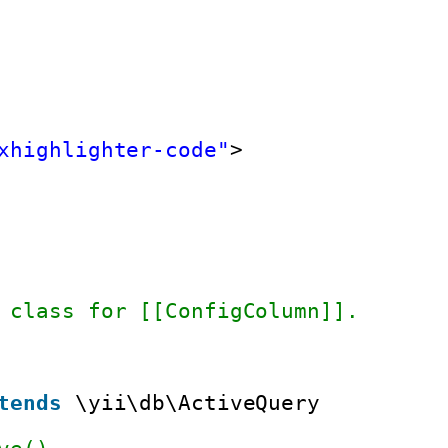
xhighlighter-code"
>
 class for [[ConfigColumn]].
tends
\yii\db\ActiveQuery