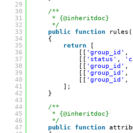
29
30
/**
31
* {@inheritdoc}
32
*/
33
public
function
rules(
34
{
35
return
[
36
[[
'group_id'
, 
37
[[
'status'
, 
'c
38
[[
'group_id'
, 
39
[[
'group_id'
, 
40
[[
'group_id'
, 
41
];
42
}
43
44
/**
45
* {@inheritdoc}
46
*/
47
public
function
attrib