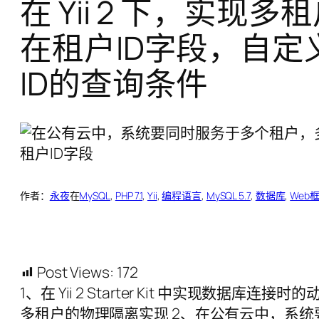
在 Yii 2 下，
在租户ID字段，自
ID的查询条件
作者：
永夜
在
MySQL
, 
PHP 7.1
, 
Yii
, 
编程语言
, 
MySQL 5.7
, 
数据库
, 
Web
Post Views:
172
1、在 Yii 2 Starter Kit 中实现数据库连接时的
多租户的物理隔离实现 2、在公有云中，系