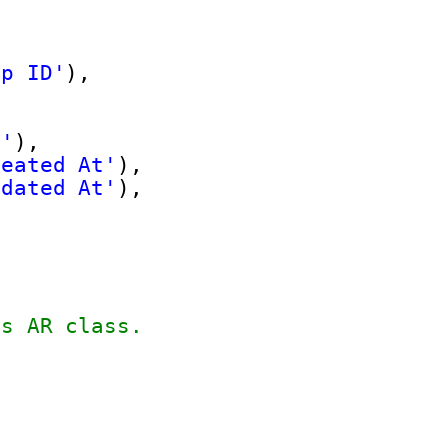
up ID'
),
s'
),
reated At'
),
pdated At'
),
is AR class.