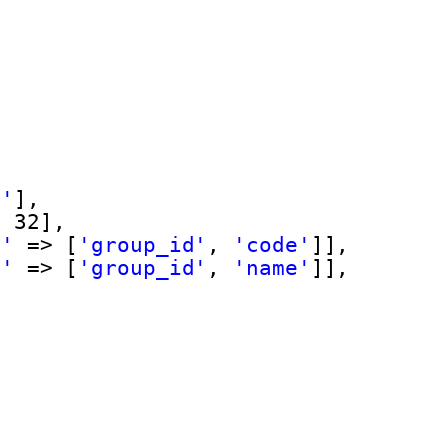
r'
],
> 32],
e'
=> [
'group_id'
, 
'code'
]],
e'
=> [
'group_id'
, 
'name'
]],