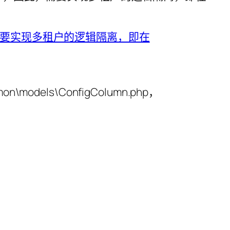
dels\ConfigColumn.php，