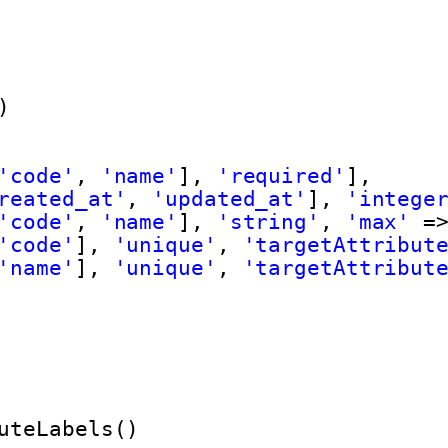
)
'code'
, 
'name'
], 
'required'
],
reated_at'
, 
'updated_at'
], 
'intege
'code'
, 
'name'
], 
'string'
, 
'max'
=
'code'
], 
'unique'
, 
'targetAttribut
'name'
], 
'unique'
, 
'targetAttribut
uteLabels()