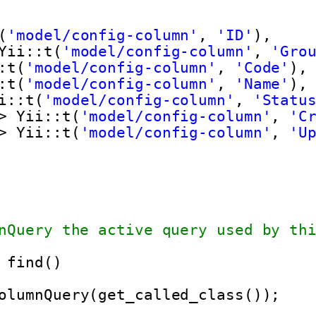
(
'model/config-column'
, 
'ID'
),
Yii::t(
'model/config-column'
, 
'Gro
:t(
'model/config-column'
, 
'Code'
),
:t(
'model/config-column'
, 
'Name'
),
i::t(
'model/config-column'
, 
'Statu
> Yii::t(
'model/config-column'
, 
'C
> Yii::t(
'model/config-column'
, 
'U
nQuery the active query used by th
find()
olumnQuery(get_called_class());