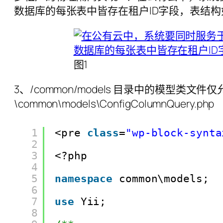
数据库的每张表中皆存在租户ID字段，表结构
图1
3、/common/models 目录中的模型类文件仅允
\common\models\ConfigColumnQuery.php
1
<pre 
class
=
"wp-block-synta
2
3
<?php
4
5
namespace
common\models;
6
7
use
Yii;
8