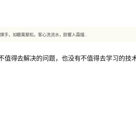
【唐诗】《聽蜀僧濬彈琴》 李白：蜀僧抱綠綺，西下峨眉峰。爲我一揮手，如聽萬壑松。客心洗流水，餘響入霜鐘。不覺碧山暮，秋雲暗幾重。
不值得去解决的问题，也没有不值得去学习的技