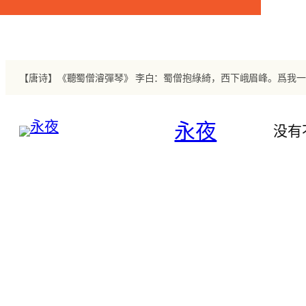
跳
至
内
容
永夜
没有