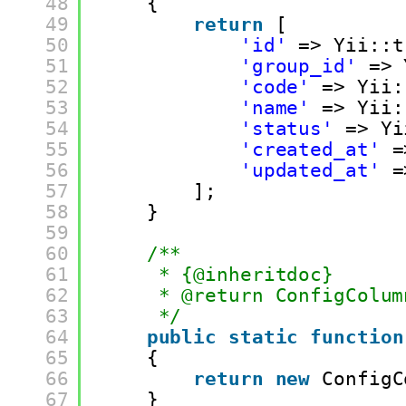
48
{
49
return
[
50
'id'
=> Yii::t
51
'group_id'
=> 
52
'code'
=> Yii:
53
'name'
=> Yii:
54
'status'
=> Yi
55
'created_at'
=
56
'updated_at'
=
57
];
58
}
59
60
/**
61
* {@inheritdoc}
62
* @return ConfigColum
63
*/
64
public
static
function
65
{
66
return
new
ConfigC
67
}