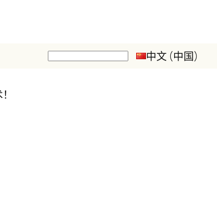
中文 (中国)
搜
索
术！