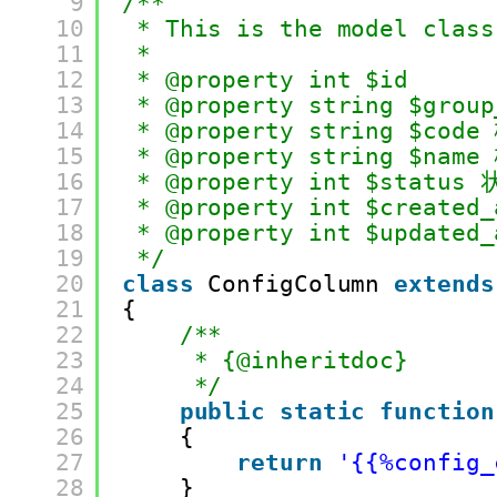
9
/**
10
* This is the model class
11
*
12
* @property int $id
13
* @property string $grou
14
* @property string $cod
15
* @property string $nam
16
* @property int $sta
17
* @property int $create
18
* @property int $update
19
*/
20
class
ConfigColumn 
extends
21
{
22
/**
23
* {@inheritdoc}
24
*/
25
public
static
function
26
{
27
return
'{{%config_
28
}