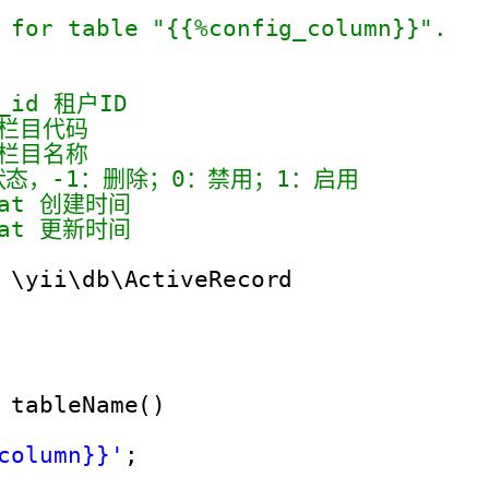
 for table "{{%config_column}}".
p_id 租户ID
e 栏目代码
e 栏目名称
tus 状态，-1：删除；0：禁用；1：启用
d_at 创建时间
d_at 更新时间
\yii\db\ActiveRecord
tableName()
column}}'
;