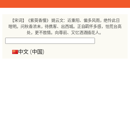
跳
至
内
【宋词】《紫萸香慢》 姚云文：近重阳、偏多风雨，绝怜此日
容
暄明。问秋香浓未，待携客、出西城。正自羁怀多感，怕荒台高
处，更不胜情。向尊前、又忆洒酒插花人。
搜
索
中文 (中国)