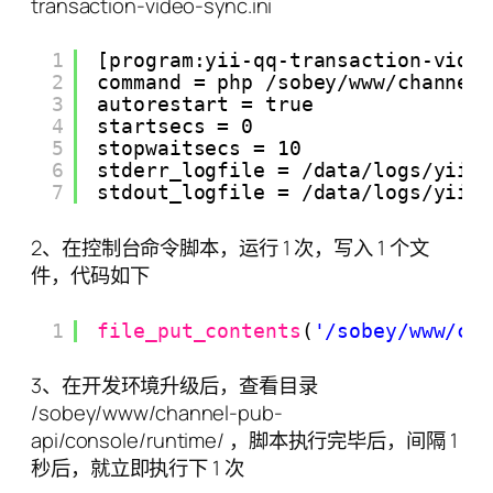
transaction-video-sync.ini
1
[program:yii-qq-transaction-vide
2
command = php /sobey/www/channel
3
autorestart = true
4
startsecs = 0
5
stopwaitsecs = 10
6
stderr_logfile = /data/logs/yii-
7
stdout_logfile = /data/logs/yii-
2、在控制台命令脚本，运行 1 次，写入 1 个文
件，代码如下
1
file_put_contents
(
'/sobey/www/ch
3、在开发环境升级后，查看目录
/sobey/www/channel-pub-
api/console/runtime/ ，脚本执行完毕后，间隔 1
秒后，就立即执行下 1 次