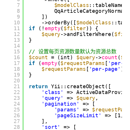
7
$modelClass
::tableName(
8
QqArticleCategoryNormal
9
])
10
->orderBy([
$modelClass
::tab
11
if
(!
empty
(
$filter
)) {
12
$query
->andFilterWhere(
$fil
13
}
14
15
// 设置每页资源数量默认为资源总数
16
$count
= (int) 
$query
->
count
(
$m
17
if
(
empty
(
$requestParams
[
'per-p
18
$requestParams
[
'per-page'
] 
19
}
20
21
return
Yii::createObject([
22
'class'
=> ActiveDataProvid
23
'query'
=> 
$query
,
24
'pagination'
=> [
25
'params'
=> 
$requestPar
26
'pageSizeLimit'
=> [1, 
27
],
28
'sort'
=> [