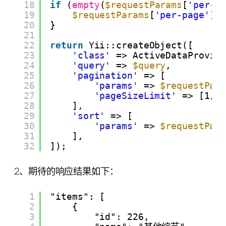
18
if
(
empty
(
$requestParams
[
'per-p
19
$requestParams
[
'per-page'
] 
20
}
21
22
return
Yii::createObject([
23
'class'
=> ActiveDataProvid
24
'query'
=> 
$query
,
25
'pagination'
=> [
26
'params'
=> 
$requestPar
27
'pageSizeLimit'
=> [1, 
28
],
29
'sort'
=> [
30
'params'
=> 
$requestPar
31
],
32
]);
2、期待的响应结果如下：
1
"items": [
2
{
3
"id": 226,