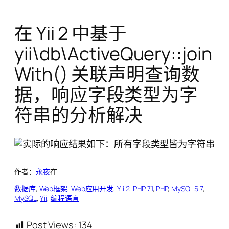
在 Yii 2 中基于
yii\db\ActiveQuery::join
With() 关联声明查询数
据，响应字段类型为字
符串的分析解决
作者：
永夜
在
数据库
, 
Web框架
, 
Web应用开发
, 
Yii 2
, 
PHP 7.1
, 
PHP
, 
MySQL 5.7
, 
MySQL
, 
Yii
, 
编程语言
Post Views:
134