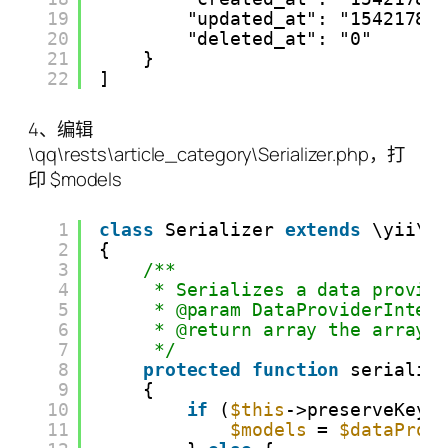
19
"updated_at": "15421782
20
"deleted_at": "0"
21
}
22
]
4、编辑
\qq\rests\article_category\Serializer.php，打
印 $models
1
class
Serializer 
extends
\yii\r
2
{
3
/**
4
* Serializes a data provid
5
* @param DataProviderInter
6
* @return array the array 
7
*/
8
protected
function
serializ
9
{
10
if
(
$this
->preserveKeys
11
$models
= 
$dataProv