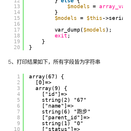
12
} 
else
{
13
$models
= 
array_val
14
}
15
$models
= 
$this
->serial
16
17
var_dump(
$models
);
18
exit
;
19
}
20
}
5、打印结果如下，所有字段皆为字符串
1
array(67) {
2
[0]=>
3
array(9) {
4
["id"]=>
5
string(2) "67"
6
["name"]=>
7
string(6) "跑步"
8
["parent_id"]=>
9
string(1) "0"
10
["status"]=>