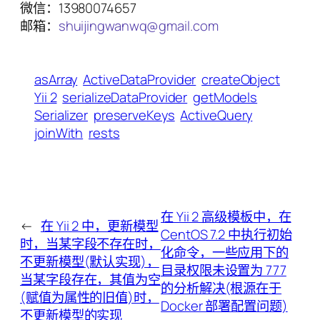
微信：13980074657
邮箱：
shuijingwanwq@gmail.com
asArray
ActiveDataProvider
createObject
Yii 2
serializeDataProvider
getModels
Serializer
preserveKeys
ActiveQuery
joinWith
rests
在 Yii 2 高级模板中，在
←
在 Yii 2 中，更新模型
CentOS 7.2 中执行初始
时，当某字段不存在时，
化命令，一些应用下的
不更新模型(默认实现)，
目录权限未设置为 777
当某字段存在，其值为空
的分析解决(根源在于
(赋值为属性的旧值)时，
Docker 部署配置问题)
不更新模型的实现