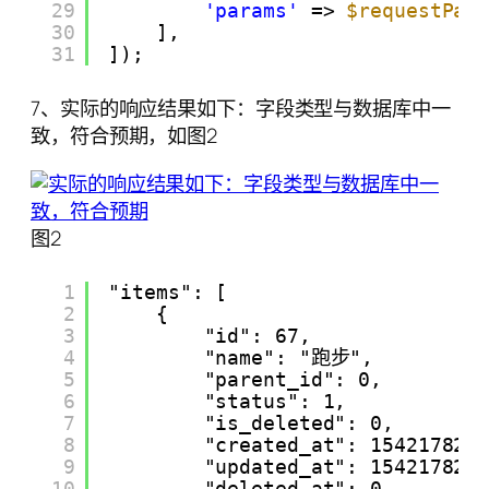
29
'params'
=> 
$requestPar
30
],
31
]);
7、实际的响应结果如下：字段类型与数据库中一
致，符合预期，如图2
图2
1
"items": [
2
{
3
"id": 67,
4
"name": "跑步",
5
"parent_id": 0,
6
"status": 1,
7
"is_deleted": 0,
8
"created_at": 154217822
9
"updated_at": 154217822
10
"deleted_at": 0