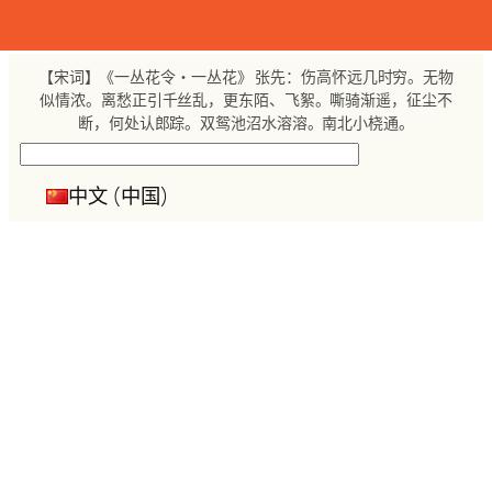
跳
至
内
【宋词】《一丛花令・一丛花》 张先：伤高怀远几时穷。无物
容
似情浓。离愁正引千丝乱，更东陌、飞絮。嘶骑渐遥，征尘不
断，何处认郎踪。双鸳池沼水溶溶。南北小桡通。
搜
索
中文 (中国)