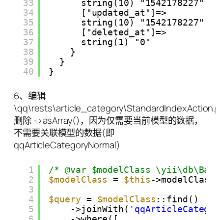
33
string(10) "1542178227"
34
["updated_at"]=>
35
string(10) "1542178227"
36
["deleted_at"]=>
37
string(1) "0"
38
}
39
}
40
}
6、编辑
\qq\rests\article_category\StandardIndexAction
删除 ->asArray()，因为仅需要当前模型的数据，
不需要关联模型的数据(即
qqArticleCategoryNormal)
1
/* @var $modelClass \yii\db\Bas
2
$modelClass
= 
$this
->modelClass
3
4
$query
= 
$modelClass
::find()
5
->joinWith(
'qqArticleCatego
6
->where([