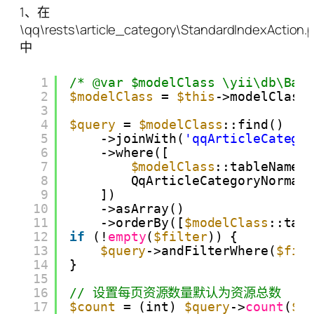
1、在
\qq\rests\article_category\StandardIndexAction.
中
1
/* @var $modelClass \yii\db\Bas
2
$modelClass
= 
$this
->modelClass
3
4
$query
= 
$modelClass
::find()
5
->joinWith(
'qqArticleCatego
6
->where([
7
$modelClass
::tableName(
8
QqArticleCategoryNormal
9
])
10
->asArray()
11
->orderBy([
$modelClass
::tab
12
if
(!
empty
(
$filter
)) {
13
$query
->andFilterWhere(
$fil
14
}
15
16
// 设置每页资源数量默认为资源总数
17
$count
= (int) 
$query
->
count
(
$m