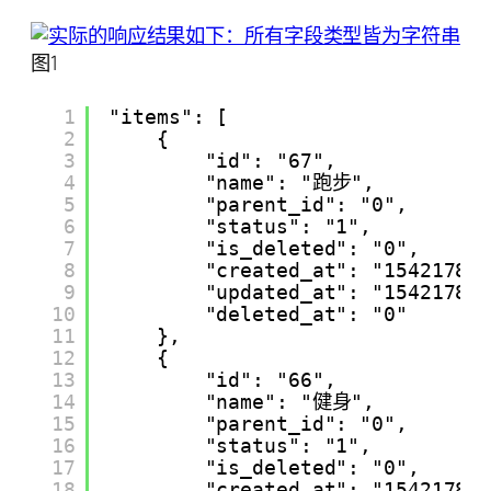
图1
1
"items": [
2
{
3
"id": "67",
4
"name": "跑步",
5
"parent_id": "0",
6
"status": "1",
7
"is_deleted": "0",
8
"created_at": "15421782
9
"updated_at": "15421782
10
"deleted_at": "0"
11
},
12
{
13
"id": "66",
14
"name": "健身",
15
"parent_id": "0",
16
"status": "1",
17
"is_deleted": "0",
18
"created_at": "15421782