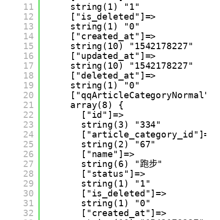
11
string(1) "1"
12
["is_deleted"]=>
13
string(1) "0"
14
["created_at"]=>
15
string(10) "1542178227"
16
["updated_at"]=>
17
string(10) "1542178227"
18
["deleted_at"]=>
19
string(1) "0"
20
["qqArticleCategoryNormal"]
21
array(8) {
22
["id"]=>
23
string(3) "334"
24
["article_category_id"]=>
25
string(2) "67"
26
["name"]=>
27
string(6) "跑步"
28
["status"]=>
29
string(1) "1"
30
["is_deleted"]=>
31
string(1) "0"
32
["created_at"]=>