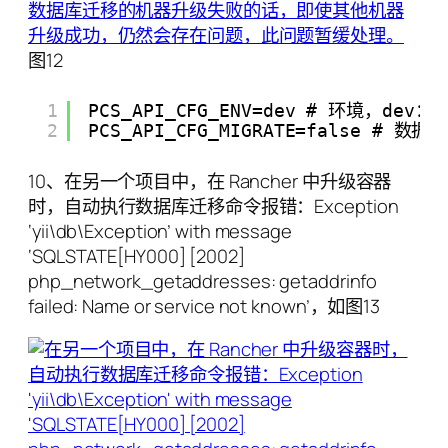
图12
1
PCS_API_CFG_ENV=dev # 环境，d
2
PCS_API_CFG_MIGRATE=false
10、在另一个项目中，在 Rancher 中升级容器
时，自动执行数据库迁移命令报错：Exception
‘yii\db\Exception’ with message
‘SQLSTATE[HY000] [2002]
php_network_getaddresses: getaddrinfo
failed: Name or service not known’，如图13