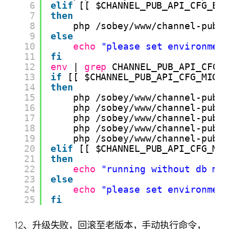
6
elif
[[ $CHANNEL_PUB_API_CFG_EN
7
then
8
php 
/sobey/www/channel-pub-
9
else
10
echo
"please set environmen
11
fi
12
env
| 
grep
CHANNEL_PUB_API_CFG_
13
if
[[ $CHANNEL_PUB_API_CFG_MIGR
14
then
15
php 
/sobey/www/channel-pub-
16
php 
/sobey/www/channel-pub-
17
php 
/sobey/www/channel-pub-
18
php 
/sobey/www/channel-pub-
19
php 
/sobey/www/channel-pub-
20
elif
[[ $CHANNEL_PUB_API_CFG_MI
21
then
22
echo
"running without db mi
23
else
24
echo
"please set environmen
25
fi
12、升级失败，回滚至老版本，手动执行命令，