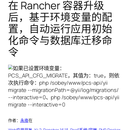
在 Rancher 容器升级
后，基于环境变量的配
置，自动运行应用初始
化命令与数据库迁移命
令
作者：
永夜
在
Web应用开发
, 
Yii 2
, 
Rancher 1.6.13
, 
PaaS系统/容器
, 
PHP
, 
Docker
, 