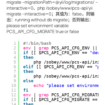
migrate –migrationPath=@yii/log/migrations/ –
interactive=0、php /sobey/www/pcs-api/yii
migrate –interactive=0；其值为：false，则输
出：running without db migrate；否则输出：
please set environment variable
PCS_API_CFG_MIGRATE true or false
1
#!/bin/bash
2
env
| 
grep
PCS_API_CFG_ENV || 
e
3
if
[[ $PCS_API_CFG_ENV == 
"dev"
4
then
5
php 
/sobey/www/pcs-api/init
6
elif
[[ $PCS_API_CFG_ENV == 
"pr
7
then
8
php 
/sobey/www/pcs-api/init
9
else
10
echo
"please set environmen
11
fi
12
env
| 
grep
PCS_API_CFG_MIGRATE 
13
if
[[ $PCS_API_CFG_MIGRATE == 
"
14
then