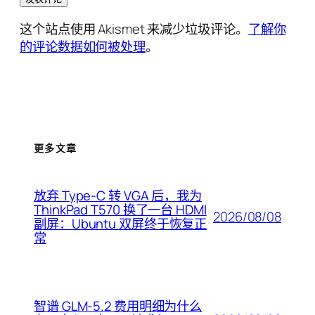
这个站点使用 Akismet 来减少垃圾评论。
了解你
的评论数据如何被处理
。
更多文章
放弃 Type-C 转 VGA 后，我为
ThinkPad T570 换了一台 HDMI
2026/08/08
副屏：Ubuntu 双屏终于恢复正
常
智谱 GLM-5.2 费用明细为什么