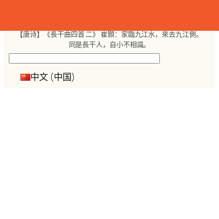
跳
至
内
【唐诗】《長干曲四首 二》 崔顥：家臨九江水，來去九江側。
容
同是長干人，自小不相識。
搜
索
中文 (中国)