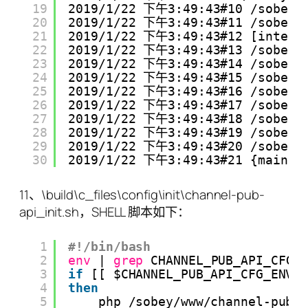
19
2019/1/22 下午3:49:43#10 /sobey/w
20
2019/1/22 下午3:49:43#11 /sobey/w
21
2019/1/22 下午3:49:43#12 [interna
22
2019/1/22 下午3:49:43#13 /sobey/w
23
2019/1/22 下午3:49:43#14 /sobey/w
24
2019/1/22 下午3:49:43#15 /sobey/w
25
2019/1/22 下午3:49:43#16 /sobey/w
26
2019/1/22 下午3:49:43#17 /sobey/w
27
2019/1/22 下午3:49:43#18 /sobey/w
28
2019/1/22 下午3:49:43#19 /sobey/w
29
2019/1/22 下午3:49:43#20 /sobey/w
30
2019/1/22 下午3:49:43#21 {main}
11、\build\c_files\config\init\channel-pub-
api_init.sh，SHELL 脚本如下：
1
#!/bin/bash
2
env
| 
grep
CHANNEL_PUB_API_CFG_
3
if
[[ $CHANNEL_PUB_API_CFG_ENV 
4
then
5
php 
/sobey/www/channel-pub-