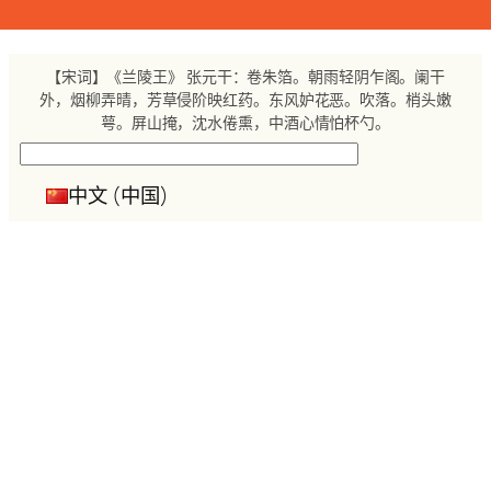
跳
至
内
【宋词】《兰陵王》 张元干：卷朱箔。朝雨轻阴乍阁。阑干
容
外，烟柳弄晴，芳草侵阶映红药。东风妒花恶。吹落。梢头嫩
萼。屏山掩，沈水倦熏，中酒心情怕杯勺。
搜
索
中文 (中国)