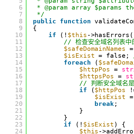
5
* @param string $attribut
6
* @param array $params th
7
*/
8
public
function
validateCo
9
{
10
if
(!
$this
->hasErrors(
11
// 检查安全域名列表
12
$safeDomainNames
=
13
$isExist
= false; 
14
foreach
(
$safeDoma
15
$httpPos
= 
str
16
$httpsPos
= 
st
17
// 判断安全域名
18
if
(
$httpPos
!
19
$isExist
=
20
break
;
21
}
22
}
23
if
(!
$isExist
) {
24
$this
->addErro