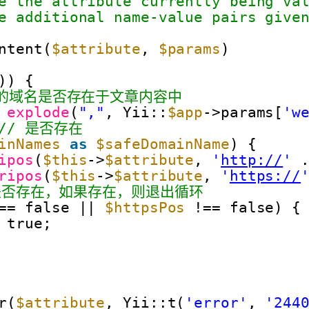
e the attribute currently being va
e additional name-value pairs give
ntent(
$attribute
, 
$params
)
)) {
中的域名是否存在于文章内容中
 
explode
(
","
, Yii::
$app
->params[
'w
// 是否存在
inNames
as
$safeDomainName
) {
ipos
(
$this
->
$attribute
, 
'
http://
'
ripos
(
$this
->
$attribute
, 
'
https://
是否存在，如果存在，则退出循环
== false || 
$httpsPos
!== false) {
 true;
r(
$attribute
, Yii::t(
'error'
, 
'244