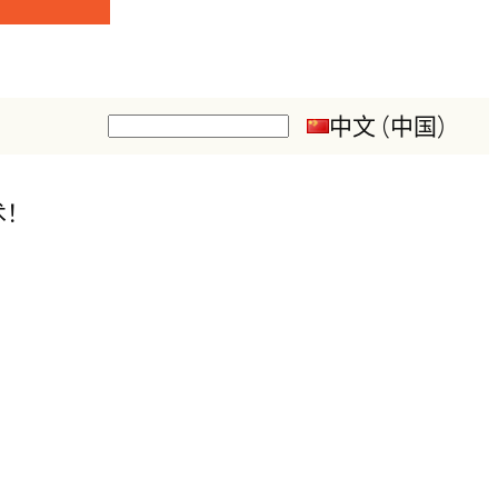
中文 (中国)
搜
索
术！