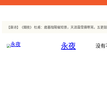
跳
至
内
容
永夜
没有