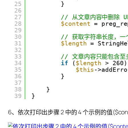
25
}
26
27
// 从文章内容中删除 U
28
$content
= preg_re
29
30
// 获取字符串长度，
31
$length
= StringHe
32
33
// 文章内容只能包含至
34
if
(
$length
> 260)
35
$this
->addErro
36
}
37
38
}
39
}
6、依次打印出步骤 2 中的 4 个示例的值($co