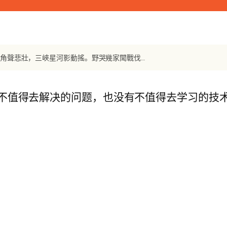
【唐诗】《閣夜》 杜甫：歲暮陰陽催短景，天涯霜雪霽寒宵。五更鼓角聲悲壯，三峽星河影動搖。野哭幾家聞戰伐，夷歌數處起漁樵。臥龍躍馬終黃土，
不值得去解决的问题，也没有不值得去学习的技