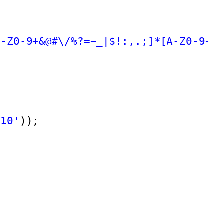
A-Z0-9+&@#\/%?=~_|$!:,.;]*[A-Z0-9+&
010'
));