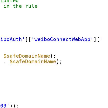
lidated
n in the rule
eiboAuth'
][
'weiboConnectWebApp'
][
's
. 
$safeDomainName
);
'
. 
$safeDomainName
);
009'
));