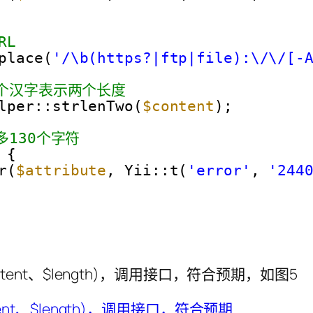
RL
place(
'/\b(https?|ftp|file):\/\/[-
一个汉字表示两个长度
lper::strlenTwo(
$content
);
多130个字符
 {
r(
$attribute
, Yii::t(
'error'
, 
'244
ntent、$length)，调用接口，符合预期，如图5