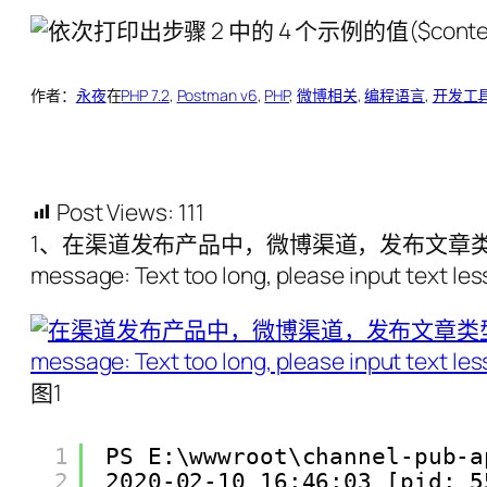
作者：
永夜
在
PHP 7.2
, 
Postman v6
, 
PHP
, 
微博相关
, 
编程语言
, 
开发工
Post Views:
111
1、在渠道发布产品中，微博渠道，发布文章类型：链接(链接
message: Text too long, please input text l
图1
1
PS E:\wwwroot\channel-pub-a
2
2020-02-10 16:46:03 [pid: 5