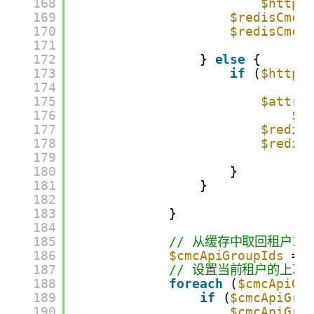
168
$httpC
169
$redisCmcC
170
$redisCmcC
171
172
} 
else
{
173
if
(
$httpC
174
175
$attri
176
$h
177
$redis
178
$redis
179
180
}
181
}
182
183
}
184
185
// 从缓存中取回租户ID
186
$cmcApiGroupIds
= 
187
// 设置当前租户的上次
188
foreach
(
$cmcApiGr
189
if
(
$cmcApiGro
190
$cmcApiGro