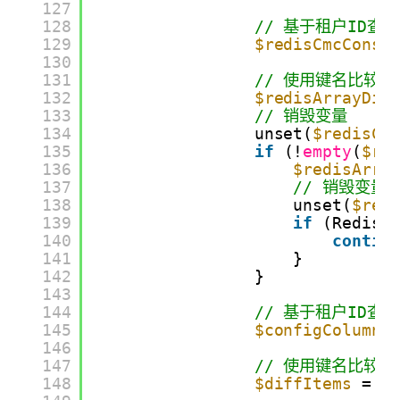
127
128
// 基于租户ID查
129
$redisCmcConso
130
131
// 使用键名比较计
132
$redisArrayDif
133
// 销毁变量
134
unset(
$redisCm
135
if
(!
empty
(
$re
136
$redisArra
137
// 销毁变量
138
unset(
$red
139
if
(RedisC
140
contin
141
}
142
}
143
144
// 基于租户ID查询
145
$configColumnU
146
147
// 使用键名比较计
148
$diffItems
= 
a