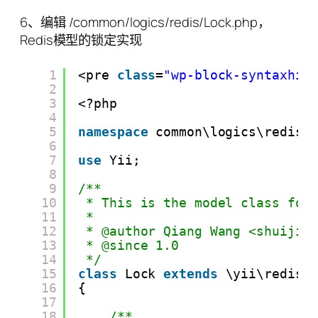
6、编辑 /common/logics/redis/Lock.php，
Redis模型的锁定实现
1
<pre 
class
=
"wp-block-syntaxhig
2
3
<?php
4
5
namespace
common\logics\redis;
6
7
use
Yii;
8
9
/**
10
* This is the model class for
11
*
12
* @author Qiang Wang <shuijin
13
* @since 1.0
14
*/
15
class
Lock 
extends
\yii\redis\
16
{
17
18
/**