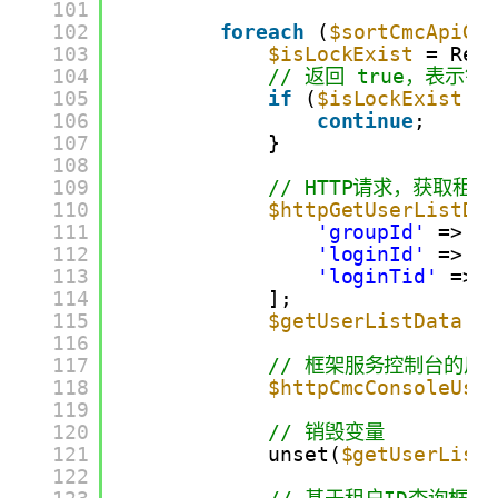
101
102
foreach
(
$sortCmcApiGr
103
$isLockExist
= Red
104
// 返回 true，表
105
if
(
$isLockExist
=
106
continue
;
107
}
108
109
// HTTP请求，获取租
110
$httpGetUserListDa
111
'groupId'
=> 
$
112
'loginId'
=> 
'
113
'loginTid'
=> 
114
];
115
$getUserListData
=
116
117
// 框架服务控制台的用户
118
$httpCmcConsoleUse
119
120
// 销毁变量
121
unset(
$getUserList
122