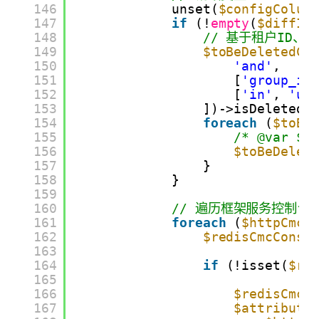
146
unset(
$configColum
147
if
(!
empty
(
$diffIt
148
// 基于租户ID、用
149
$toBeDeletedCo
150
'and'
,
151
[
'group_id
152
[
'in'
, 
'us
153
])->isDeletedN
154
foreach
(
$toBe
155
/* @var $t
156
$toBeDelet
157
}
158
}
159
160
// 遍历框架服务控制台
161
foreach
(
$httpCmcC
162
$redisCmcConso
163
164
if
(!isset(
$re
165
166
$redisCmcC
167
$attribute