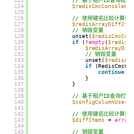
123
// 基于租户ID查询框架
124
$redisCmcConsoleUs
125
126
// 使用键名比较计算数组
127
$redisArrayDiffIte
128
// 销毁变量
129
unset(
$redisCmcCon
130
if
(!
empty
(
$redisA
131
$redisArrayDif
132
// 销毁变量
133
unset(
$redisAr
134
if
(RedisCmcCo
135
continue
;
136
}
137
}
138
139
// 基于租户ID查询栏目人
140
$configColumnUserI
141
142
// 使用键名比较计算数组
143
$diffItems
= 
array
144
145
// 销毁变量