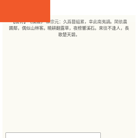
跳
至
内
【唐诗】《溪居》 柳宗元：久爲簪組累，幸此南夷謫。閑依農
容
圃鄰，偶似山林客。曉耕翻露草，夜榜響溪石。來往不逢人，長
歌楚天碧。
搜