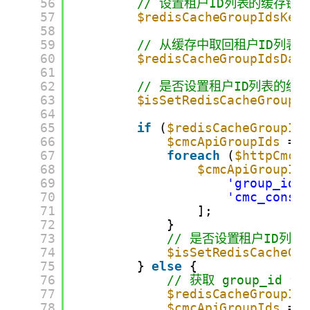
56
// 设置租户ID列表的缓存键
57
$redisCacheGroupIdsKey
58
59
// 从缓存中取回租户ID列表
60
$redisCacheGroupIdsDat
61
62
// 是否设置租户ID列表的缓
63
$isSetRedisCacheGroupI
64
65
if
(
$redisCacheGroupId
66
$cmcApiGroupIds
= 
67
foreach
(
$httpCmcA
68
$cmcApiGroupId
69
'group_id'
70
'cmc_conso
71
];
72
}
73
// 是否设置租户ID列
74
$isSetRedisCacheGr
75
} 
else
{
76
// 获取 group_id 值
77
$redisCacheGroupId
78
$cmcApiGroupIds
= 