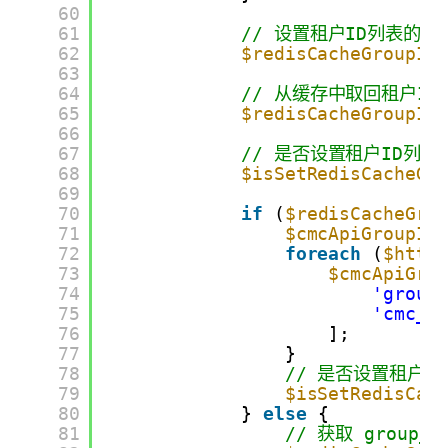
60
61
// 设置租户ID列表的缓
62
$redisCacheGroupId
63
64
// 从缓存中取回租户ID
65
$redisCacheGroupId
66
67
// 是否设置租户ID列
68
$isSetRedisCacheGr
69
70
if
(
$redisCacheGro
71
$cmcApiGroupId
72
foreach
(
$http
73
$cmcApiGro
74
'group
75
'cmc_c
76
];
77
}
78
// 是否设置租户I
79
$isSetRedisCac
80
} 
else
{
81
// 获取 group_