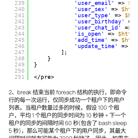
239
'user_email'
=> 
$h
240
'user_sex'
=> 
$htt
241
'user_type'
=> 
$ht
242
'user_birthday'
=>
243
'user_chat_id'
=> 
244
'is_open'
=> 
$http
245
'add_time'
=> 
$htt
246
'update_time'
=> 
$
247
];
248
}
249
}
250
251
</pre>
2、break 结束当前 foreach 结构的执行，即命令
行的每一次运行，仅同步成功一个租户下的用户
列表。当租户数量过多的时候，假设 100 个租
户，平均 1 个租户的同步时间为 10 秒钟 + 下一个
租户的同步的间隔时间 60 秒(包含了 bash sleep
5 秒)，那么可能某个租户下的用户同步，其最大