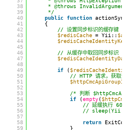
37
* @throws HttpException
38
* @throws InvalidArgument
39
*/
40
public
function
actionSync
41
{
42
// 设置同步标识的缓存键
43
$redisCache
= Yii::
$ap
44
$redisCacheIdentityKey
45
46
// 从缓存中取回同步标识
47
$redisCacheIdentityDat
48
49
if
(
$redisCacheIdentit
50
// HTTP 请求，获取
51
$httpCmcApiGroupId
52
53
/* 判断 $httpCmcA
54
if
(
empty
(
$httpCmc
55
// 延缓执行 60 *
56
// sleep(Yii::
57
58
return
ExitCod
59
}