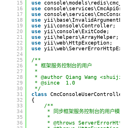
15
use
console\models\redis\cmc_c
16
use
console\services\CmcApiGro
17
use
console\services\CmcConsol
18
use
yii\base\InvalidArgumentEx
19
use
yii\console\Controller;
20
use
yii\console\ExitCode;
21
use
yii\helpers\ArrayHelper;
22
use
yii\web\HttpException;
23
use
yii\web\ServerErrorHttpExc
24
25
/**
26
* 框架服务控制台的用户
27
*
28
* @author Qiang Wang <shuijin
29
* @since  1.0
30
*/
31
class
CmcConsoleUserController
32
{
33
/**
34
* 同步框架服务控制台的用户模型(H
35
*
36
* @throws ServerErrorHttp