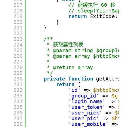
217
// 延缓执行 60 秒
218
// sleep(Yii::$app
219
return
ExitCode::O
220
}
221
}
222
223
/**
224
* 获取属性列表
225
* @param string $groupId
226
* @param array $httpCm
227
*
228
* @return array
229
*/
230
private
function
getAttrib
231
return
[
232
'id'
=> 
$httpCmcCo
233
'group_id'
=> 
$gro
234
'login_name'
=> 
$h
235
'user_token'
=> 
$h
236
'user_nick'
=> 
$ht
237
'user_pic'
=> 
$htt
238
'user_mobile'
=> 
$