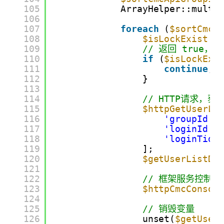
105
ArrayHelper::multi
106
107
foreach
(
$sortCmcA
108
$isLockExist
=
109
// 返回 true
110
if
(
$isLockExi
111
continue
;
112
}
113
114
// HTTP请求，
115
$httpGetUserLi
116
'groupId'
117
'loginId'
118
'loginTid'
119
];
120
$getUserListDa
121
122
// 框架服务控制台
123
$httpCmcConsol
124
125
// 销毁变量
126
unset(
$getUser