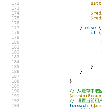
172
$attri
173
$h
174
$redis
175
$redis
176
177
} 
else
{
178
if
(
$h
179
180
$a
181
182
$r
183
$r
184
185
}
186
}
187
188
}
189
190
// 从缓存中取回租
191
$cmcApiGroupId
192
// 设置当前租户
193
foreach
(
$cmcA