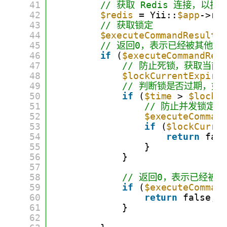
41
// 获取 Redis 连接，以执
42
$redis
= Yii::
$app
->re
43
// 获取锁定
44
$executeCommandResult
45
// 返回0，表示已经被其他客
46
if
(
$executeCommandRes
47
// 防止死锁，获取当前
48
$lockCurrentExpire
49
// 判断锁是否过期，如
50
if
(
$time
> 
$lockC
51
// 防止并发锁定
52
$executeComman
53
if
(
$lockCurre
54
return
fal
55
}
56
}
57
58
// 返回0，表示已经被
59
if
(
$executeComman
60
return
false;
61
}
62