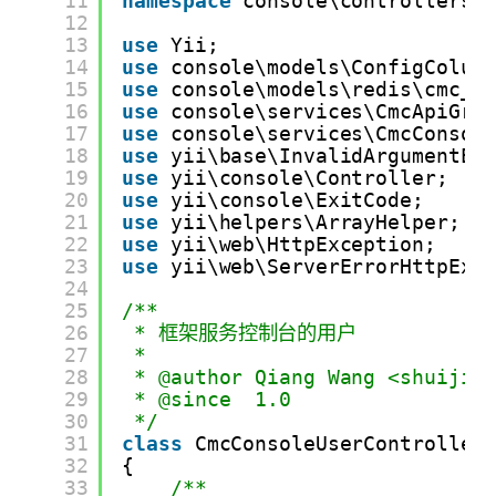
11
namespace
console\controllers;
12
13
use
Yii;
14
use
console\models\ConfigColum
15
use
console\models\redis\cmc_c
16
use
console\services\CmcApiGro
17
use
console\services\CmcConsol
18
use
yii\base\InvalidArgumentEx
19
use
yii\console\Controller;
20
use
yii\console\ExitCode;
21
use
yii\helpers\ArrayHelper;
22
use
yii\web\HttpException;
23
use
yii\web\ServerErrorHttpExc
24
25
/**
26
* 框架服务控制台的用户
27
*
28
* @author Qiang Wang <shuijin
29
* @since  1.0
30
*/
31
class
CmcConsoleUserController
32
{
33
/**