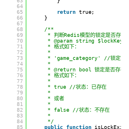
63
}
64
65
return
true;
66
}
67
68
/**
69
* 判断Redis模型的锁定是否存在
70
* @param string $lockKey
71
* 格式如下：
72
*
73
* 'game_category' //锁
74
*
75
* @return bool 锁定是否存在
76
* 格式如下：
77
*
78
* true //状态：已存在
79
* 
80
* 或者
81
* 
82
* false //状态：不存在
83
*
84
*/
85
public
function
isLockExis