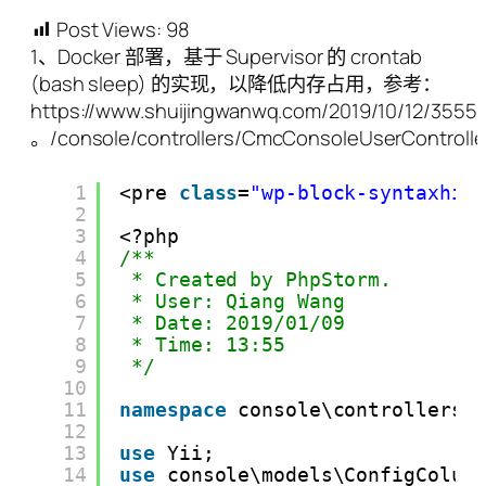
Post Views:
98
1、Docker 部署，基于 Supervisor 的 crontab
(bash sleep) 的实现，以降低内存占用，参考：
https://www.shuijingwanwq.com/2019/10/12/3555/
。/console/controllers/CmcConsoleUserControlle
1
<pre 
class
=
"wp-block-syntaxhig
2
3
<?php
4
/**
5
* Created by PhpStorm.
6
* User: Qiang Wang
7
* Date: 2019/01/09
8
* Time: 13:55
9
*/
10
11
namespace
console\controllers;
12
13
use
Yii;
14
use
console\models\ConfigColum