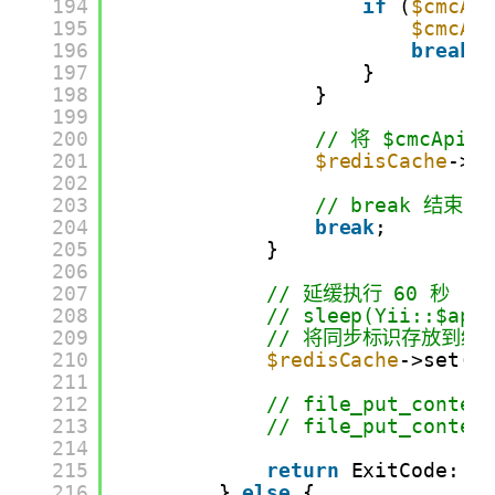
194
if
(
$cmcAp
195
$cmcAp
196
break
;
197
}
198
}
199
200
// 将 $cmcAp
201
$redisCache
->s
202
203
// break 结
204
break
;
205
}
206
207
// 延缓执行 60 秒
208
// sleep(Yii::$app
209
// 将同步标识存放到缓
210
$redisCache
->set(
$
211
212
// file_put_conten
213
// file_put_conten
214
215
return
ExitCode::O
216
} 
else
{