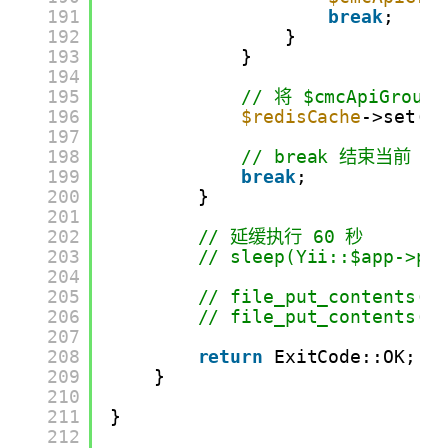
191
break
;
192
}
193
}
194
195
// 将 $cmcApiGr
196
$redisCache
->set(
$
197
198
// break 结束当前
199
break
;
200
}
201
202
// 延缓执行 60 秒
203
// sleep(Yii::$app->pa
204
205
// file_put_contents('
206
// file_put_contents('
207
208
return
ExitCode::OK;
209
}
210
211
}
212