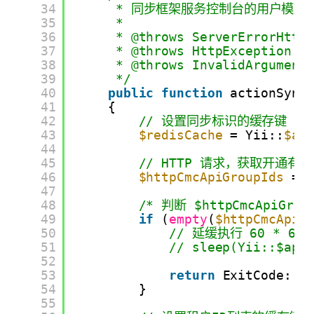
34
* 同步框架服务控制台的用户模型(H
35
*
36
* @throws ServerErrorHttp
37
* @throws HttpException
38
* @throws InvalidArgument
39
*/
40
public
function
actionSync
41
{
42
// 设置同步标识的缓存键
43
$redisCache
= Yii::
$ap
44
45
// HTTP 请求，获取开通有
46
$httpCmcApiGroupIds
= 
47
48
/* 判断 $httpCmcApiG
49
if
(
empty
(
$httpCmcApiG
50
// 延缓执行 60 * 60
51
// sleep(Yii::$app
52
53
return
ExitCode::O
54
}
55