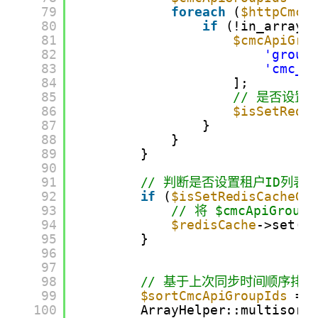
79
foreach
(
$httpCmcA
80
if
(!in_array(
81
$cmcApiGro
82
'group
83
'cmc_c
84
];
85
// 是否设置
86
$isSetRedi
87
}
88
}
89
}
90
91
// 判断是否设置租户ID列表
92
if
(
$isSetRedisCacheGr
93
// 将 $cmcApiGr
94
$redisCache
->set(
$
95
}
96
97
98
// 基于上次同步时间顺序排列，赋
99
$sortCmcApiGroupIds
= 
100
ArrayHelper::multisort