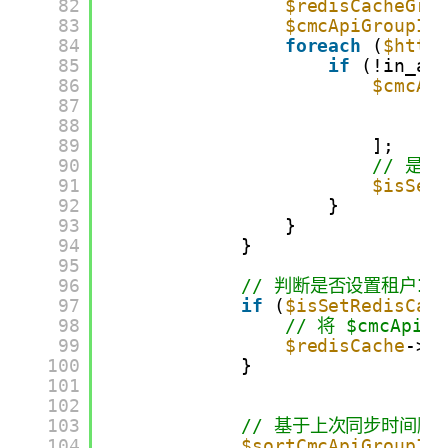
82
$redisCacheGro
83
$cmcApiGroupId
84
foreach
(
$http
85
if
(!in_ar
86
$cmcAp
87
'g
88
'c
89
];
90
// 是
91
$isSet
92
}
93
}
94
}
95
96
// 判断是否设置租户I
97
if
(
$isSetRedisCac
98
// 将 $cmcAp
99
$redisCache
->s
100
}
101
102
103
// 基于上次同步时间顺序排
104
$sortCmcApiGroupId