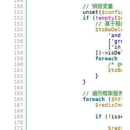
149
150
// 销毁变量
151
unset(
$configC
152
if
(!
empty
(
$di
153
// 基于租户I
154
$toBeDelet
155
'and'
,
156
[
'grou
157
[
'in'
,
158
])->isDele
159
foreach
(
$
160
/* @va
161
$toBeD
162
}
163
}
164
165
// 遍历框架服务控
166
foreach
(
$http
167
$redisCmcC
168
169
if
(!isset
170
171
$redis