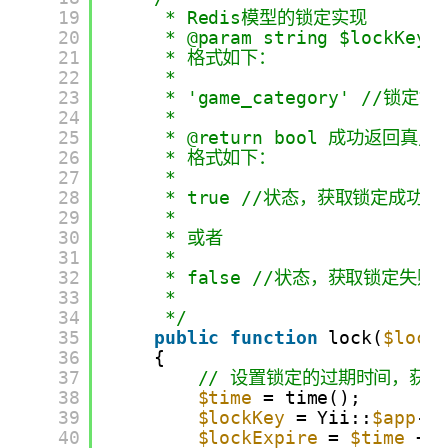
19
* Redis模型的锁定实现
20
* @param string $lockKey
21
* 格式如下：
22
*
23
* 'game_category' //锁
24
*
25
* @return bool 成功返回真
26
* 格式如下：
27
*
28
* true //状态，获取锁定成功
29
* 
30
* 或者
31
* 
32
* false //状态，获取锁定失
33
*
34
*/
35
public
function
lock(
$lock
36
{
37
// 设置锁定的过期时间，获
38
$time
= time();
39
$lockKey
= Yii::
$app
->
40
$lockExpire
= 
$time
+ 