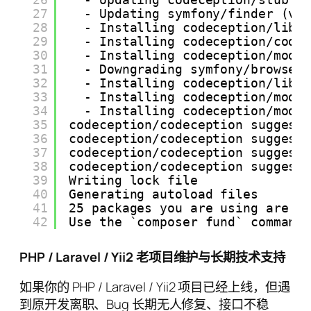
27
- Updating symfony/finder (v4
28
- Installing codeception/lib-
29
- Installing codeception/code
30
- Installing codeception/modu
31
- Downgrading symfony/browser
32
- Installing codeception/lib-
33
- Installing codeception/modu
34
- Installing codeception/modu
35
codeception/codeception suggest
36
codeception/codeception suggest
37
codeception/codeception suggest
38
codeception/codeception suggest
39
Writing lock file
40
Generating autoload files
41
25 packages you are using are l
42
Use the `composer fund` command
PHP / Laravel / Yii2 老项目维护与长期技术支持
如果你的 PHP / Laravel / Yii2 项目已经上线，但遇
到原开发离职、Bug 长期无人修复、接口不稳