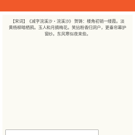
跳
至
内
【宋词】《减字浣溪沙・浣溪沙》 贺铸：楼角初销一缕霞。淡
容
黄杨柳暗栖鸦。玉人和月摘梅花。笑拈粉香归洞户，更垂帘幕护
窗纱。东风寒似夜来些。
搜