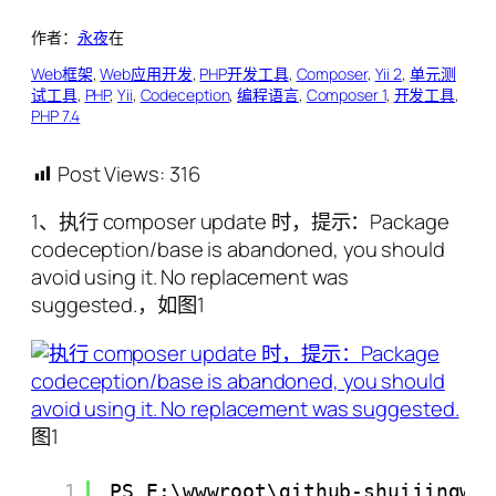
作者：
永夜
在
Web框架
, 
Web应用开发
, 
PHP开发工具
, 
Composer
, 
Yii 2
, 
单元测
试工具
, 
PHP
, 
Yii
, 
Codeception
, 
编程语言
, 
Composer 1
, 
开发工具
, 
PHP 7.4
Post Views:
316
1、执行 composer update 时，提示：Package
codeception/base is abandoned, you should
avoid using it. No replacement was
suggested.，如图1
图1
1
PS E:\wwwroot\github-shuijingwa