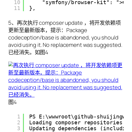
10
"symfony/browser-kit": ">=2
11
},
5、再次执行 composer update ，将开发依赖项
更新至最新版本，提示：Package
codeception/base is abandoned, you should
avoid using it. No replacement was suggested.
已经消失。如图4
图4
1
PS E:\wwwroot\github-shuijingwa
2
Loading composer repositories w
3
Updating dependencies (includin