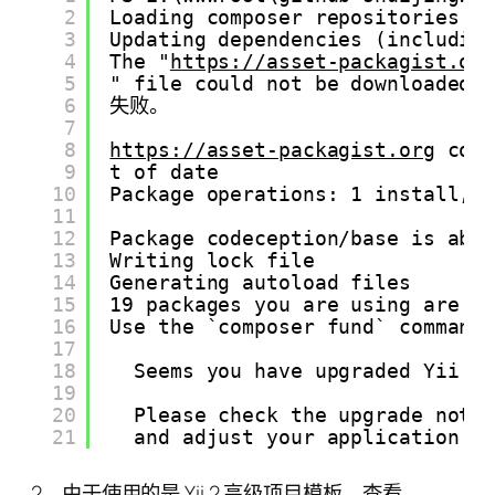
2
Loading composer repositories w
3
Updating dependencies (includin
4
The "
https://asset-packagist.or
5
" file could not be downl
6
失败。
7
8
https://asset-packagist.org
 cou
9
t of date
10
Package operations: 1 install, 
11
12
Package codeception/base is aba
13
Writing lock file
14
Generating autoload files
15
19 packages you are using are l
16
Use the `composer fund` command
17
18
Seems you have upgraded Yii F
19
20
Please check the upgrade note
21
and adjust your application c
2、由于使用的是 Yii 2 高级项目模板，查看