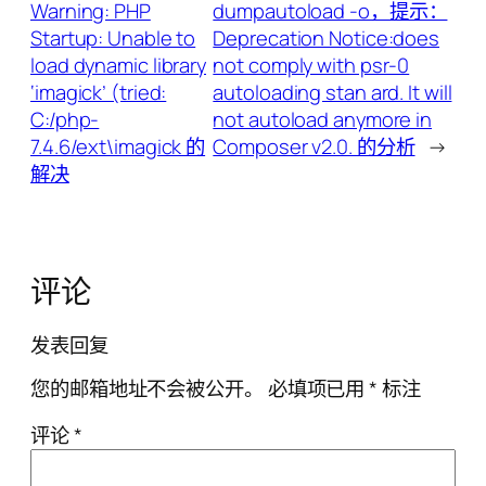
Warning: PHP
dumpautoload -o，提示：
Startup: Unable to
Deprecation Notice:does
load dynamic library
not comply with psr-0
‘imagick’ (tried:
autoloading stan ard. It will
C:/php-
not autoload anymore in
7.4.6/ext\imagick 的
Composer v2.0. 的分析
→
解决
评论
发表回复
您的邮箱地址不会被公开。
必填项已用
*
标注
评论
*