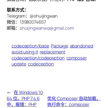
联系方式：
Telegram：@shuijingwan
微信：13980074657
邮箱：
shuijingwanwq@gmail.com
codeception/base
Package
abandoned
avoid using it
replacement
codeception/codeception
composer
update
codeception
←
在 Windows 10
64 位、PHP 7.4.6
优化 Composer 自动加载，
中，报错：PHP
执行命令：composer