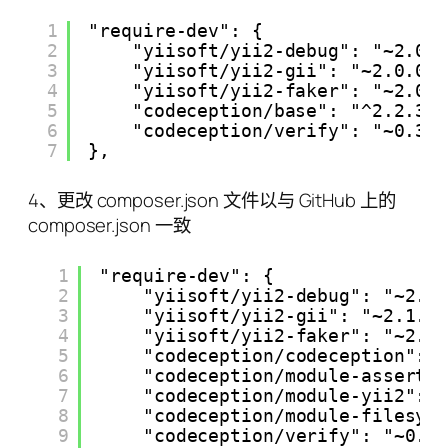
1
"require-dev": {
2
"yiisoft/yii2-debug": "~2.0.
3
"yiisoft/yii2-gii": "~2.0.0"
4
"yiisoft/yii2-faker": "~2.0.
5
"codeception/base": "^2.2.3"
6
"codeception/verify": "~0.3.
7
},
4、更改 composer.json 文件以与 GitHub 上的
composer.json 一致
1
"require-dev": {
2
"yiisoft/yii2-debug": "~2.1
3
"yiisoft/yii2-gii": "~2.1.0
4
"yiisoft/yii2-faker": "~2.0
5
"codeception/codeception": 
6
"codeception/module-asserts
7
"codeception/module-yii2": 
8
"codeception/module-filesys
9
"codeception/verify": "~0.5