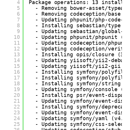
4
Package operations: 13 installs
5
- Removing bower-asset/typeah
6
- Removing codeception/base (
7
- Updating phpunit/php-code-c
8
- Installing sebastian/type (
9
- Updating sebastian/global-s
10
- Updating phpunit/phpunit (7
11
- Updating codeception/phpuni
12
- Updating codeception/verify
13
- Installing opis/closure (3.
14
- Updating yiisoft/yii2-debug
15
- Updating yiisoft/yii2-gii (
16
- Installing symfony/polyfill
17
- Installing symfony/polyfill
18
- Installing symfony/string (
19
- Updating symfony/console (v
20
- Installing psr/event-dispat
21
- Updating symfony/event-disp
22
- Installing symfony/deprecat
23
- Updating symfony/event-disp
24
- Updating symfony/yaml (v4.4
25
- Updating symfony/css-select
26
- Updating codeception/stub (