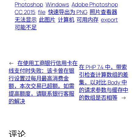
Photoshop
Windows
Adobe Photoshop
CC 2015
file
快速导出为 PNG
照片查看器
无法显示
此图片
计算机
可用内存
export
可能不足
←
在使用工商银行信用卡在
在 PHP 7.4 中，带索
线支付时失败：该卡曾在银
引检查计算数组的差
行设置过每月最高消费金
集，以对比 Body 中
额，本次交易已超额。如需
的请求参数与缓存中
提高额度，请联系银行客服
的数组是否相等
→
的解决
评论