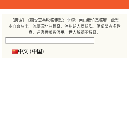
跳
至
内
【唐诗】《聽安萬善吹觱篥歌》 李頎：南山截竹爲觱篥，此樂
容
本自龜茲出。流傳漢地曲轉奇，涼州胡人爲我吹。傍鄰聞者多歎
息，遠客思鄉皆淚垂。世人解聽不解賞，
搜
索
中文 (中国)