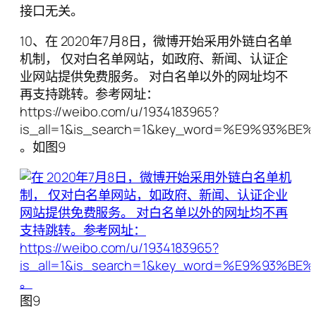
接口无关。
10、在 2020年7月8日，微博开始采用外链白名单
机制， 仅对白名单网站，如政府、新闻、认证企
业网站提供免费服务。 对白名单以外的网址均不
再支持跳转。参考网址：
https://weibo.com/u/1934183965?
is_all=1&is_search=1&key_word=%E9%93%B
。如图9
图9