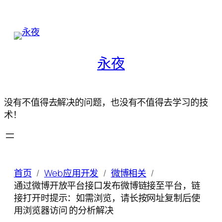
永夜
没有不值得去解决的问题，也没有不值得去学习的技
术！
首页
Web应用开发
微博相关
通过微博开放平台接口发布微博链接至平台，链
接打开时提示：如需浏览，请长按网址复制后使
用浏览器访问 的分析解决