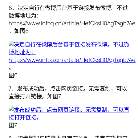
6、决定自行在微博后台基于链接发布微博。不过
微博地址为：
https://www.infoq.cn/article/HefCksLl0AgTagb7Ae
。如图6
图6
7、发布成功后，点击网页链接。无需复制，可以
直接打开链接。如图7
图7