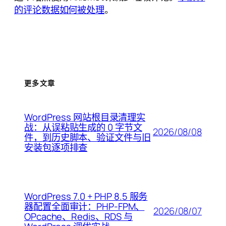
的评论数据如何被处理
。
更多文章
WordPress 网站根目录清理实
战：从误粘贴生成的 0 字节文
2026/08/08
件，到历史脚本、验证文件与旧
安装包逐项排查
WordPress 7.0 + PHP 8.5 服务
器配置全面审计：PHP-FPM、
2026/08/07
OPcache、Redis、RDS 与