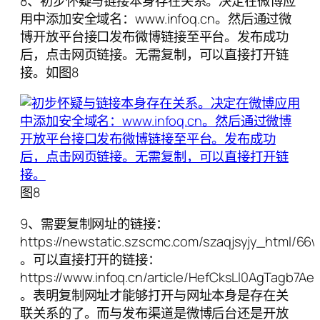
8、初步怀疑与链接本身存在关系。决定在微博应
用中添加安全域名：www.infoq.cn。然后通过微
博开放平台接口发布微博链接至平台。发布成功
后，点击网页链接。无需复制，可以直接打开链
接。如图8
图8
9、需要复制网址的链接：
https://newstatic.szscmc.com/szaqjsyjy_html/66
。可以直接打开的链接：
https://www.infoq.cn/article/HefCksLl0AgTagb7Ae
。表明复制网址才能够打开与网址本身是存在关
联关系的了。而与发布渠道是微博后台还是开放