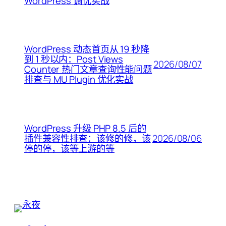
WordPress 调优实战
WordPress 动态首页从 19 秒降
到 1 秒以内：Post Views
2026/08/07
Counter 热门文章查询性能问题
排查与 MU Plugin 优化实战
WordPress 升级 PHP 8.5 后的
2026/08/06
插件兼容性排查：该修的修，该
停的停，该等上游的等