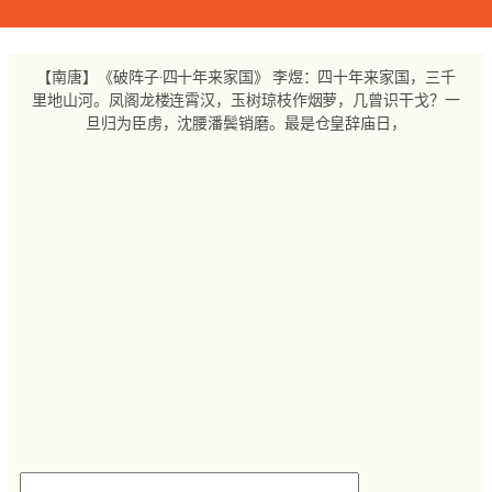
跳
至
内
【南唐】《破阵子·四十年来家国》 李煜：四十年来家国，三千
容
里地山河。凤阁龙楼连霄汉，玉树琼枝作烟萝，几曾识干戈？一
旦归为臣虏，沈腰潘鬓销磨。最是仓皇辞庙日，
搜