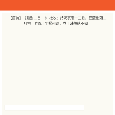
跳
至
内
【唐诗】《贈別二首 一》 杜牧：娉娉褭褭十三餘，豆蔻梢頭二
容
月初。春風十里揚州路，卷上珠簾總不如。
搜
索