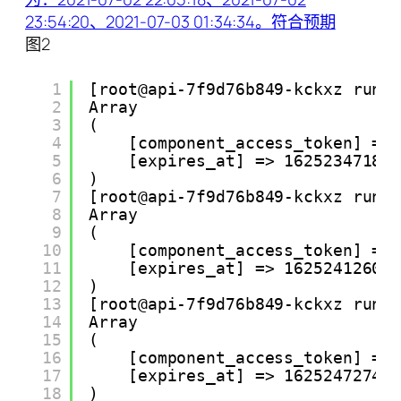
图2
1
[root@api-7f9d76b849-kckxz runt
2
Array
3
(
4
[component_access_token] =>
5
[expires_at] => 1625234718
6
)
7
[root@api-7f9d76b849-kckxz runt
8
Array
9
(
10
[component_access_token] =>
11
[expires_at] => 1625241260
12
)
13
[root@api-7f9d76b849-kckxz runt
14
Array
15
(
16
[component_access_token] =>
17
[expires_at] => 1625247274
18
)