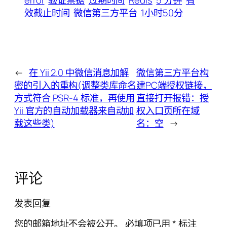
error
验证票据
过期时间
Redis
5 分钟
有
效截止时间
微信第三方平台
1小时50分
←
在 Yii 2.0 中微信消息加解
微信第三方平台构
密的引入的重构(调整类库命名
建PC端授权链接，
方式符合 PSR-4 标准，再使用
直接打开报错：授
Yii 官方的自动加载器来自动加
权入口页所在域
载这些类)
名：空
→
评论
发表回复
您的邮箱地址不会被公开。
必填项已用
*
标注