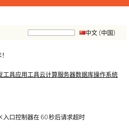
中文 (中国)
搜
索
术！
发工具
应用工具
云计算
服务器
数据库
操作系统
8，NGINX 入口控制器在 60 秒后请求超时