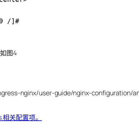
9 /]# 
。如图4
ress-nginx/user-guide/nginx-configuration