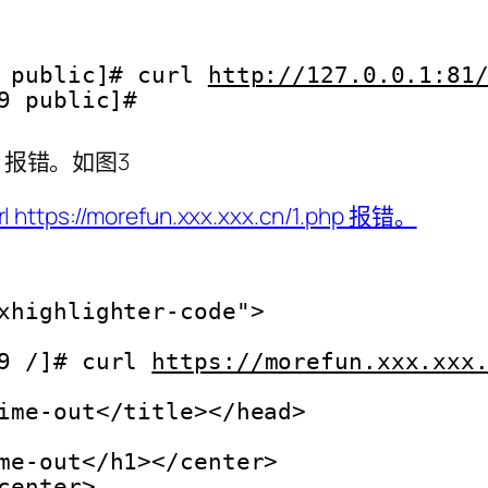
 public]# curl 
http://127.0.0.1:81
9 public]# 
.php 报错。如图3
xhighlighter-code">
9 /]# curl 
https://morefun.xxx.xxx
ime-out</title></head>
me-out</h1></center>
center>