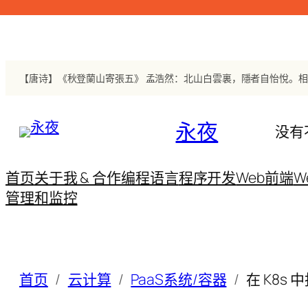
跳
至
内
容
永夜
没有
首页
关于我 & 合作
编程语言
程序开发
Web前端
W
管理和监控
首页
云计算
PaaS系统/容器
在 K8s 中