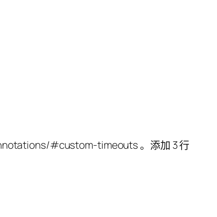
/annotations/#custom-timeouts 。添加 3 行