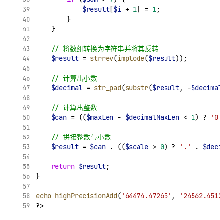
$result
[
$i
 + 
1
] = 
1
;
        }
    }
// 将数组转换为字符串并将其反转
$result
 = 
strrev
(
implode
(
$result
));
// 计算出小数
$decimal
 = 
str_pad
(
substr
(
$result
, -
$decima
// 计算出整数
$can
 = ((
$maxLen
 - 
$decimalMaxLen
 < 
1
) ? 
'0
// 拼接整数与小数
$result
 = 
$can
.
 ((
$scale
 > 
0
) ? 
'.'
.
$dec
return
$result
;
}
echo
highPrecisionAdd
(
'64474.47265'
, 
'24562.451
?>