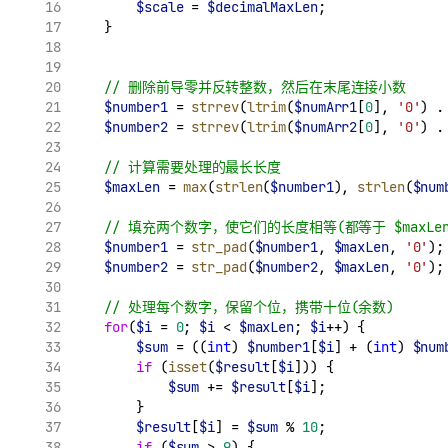
$scale
 = 
$decimalMaxLen
;
    }
// 删除前导零并反转整数，然后在末尾连接小数
$number1
 = 
strrev
(
ltrim
(
$numArr1
[
0
], 
'0'
) 
.
$number2
 = 
strrev
(
ltrim
(
$numArr2
[
0
], 
'0'
) 
.
// 计算需要处理的最长长度
$maxLen
 = 
max
(
strlen
(
$number1
), 
strlen
(
$num
// 填充两个数字，使它们的长度相等(都等于 $maxLen
$number1
 = 
str_pad
(
$number1
, 
$maxLen
, 
'0'
);
$number2
 = 
str_pad
(
$number2
, 
$maxLen
, 
'0'
);
// 处理每个数字，保留个位，携带十位(余数)
for
(
$i
 = 
0
; 
$i
 < 
$maxLen
; 
$i
++) {
$sum
 = ((
int
) 
$number1
[
$i
] + (
int
) 
$num
if
 (
isset
(
$result
[
$i
])) {
$sum
 += 
$result
[
$i
];
        }
$result
[
$i
] = 
$sum
 % 
10
;
if
 (
$sum
 > 
9
) {