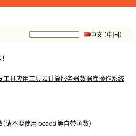
中文 (中国)
搜
索
术！
发工具
应用工具
云计算
服务器
数据库
操作系统
不要使用 bcadd 等自带函数)