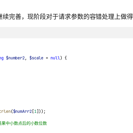
继续完善，现阶段对于请求参数的容错处理上做
ng
$number2
, 
$scale
 = 
null
) {
trlen
(
$numArr2
[
1
]));
其为结果中小数点后的小数位数