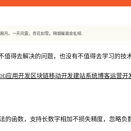
【宋词】《秦楼月・忆秦娥》 范成大：楼阴缺。阑干影卧东厢月。东厢月。一天风露，杏花如雪。隔烟催漏金虬咽。罗帏暗淡灯花结。灯花结。片时春梦，江南天阔。
不值得去解决的问题，也没有不值得去学习的技
eb应用开发
区块链
移动开发
建站系统
博客运营
开
的函数，支持长数字相加不损失精度，忽略负数(请