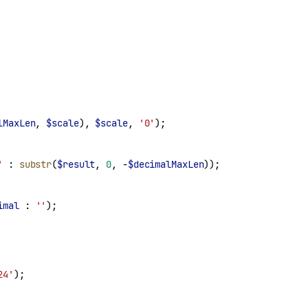
lMaxLen
, 
$scale
), 
$scale
, 
'0'
);
'
 : 
substr
(
$result
, 
0
, -
$decimalMaxLen
));
imal
 : 
''
);
24'
);