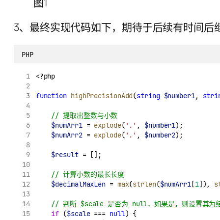
图1
3、最终实现代码如下，期待于后续有时间后
PHP
<?php
function
highPrecisionAdd
(
string
$number1
, 
stri
// 提取出整数与小数
$numArr1
 = 
explode
(
'.'
, 
$number1
);
$numArr2
 = 
explode
(
'.'
, 
$number2
);
$result
 = [];
// 计算小数的最长长度
$decimalMaxLen
 = 
max
(
strlen
(
$numArr1
[
1
]), 
s
// 判断 $scale 是否为 null，如果是，则设置
if
 (
$scale
 === 
null
) {