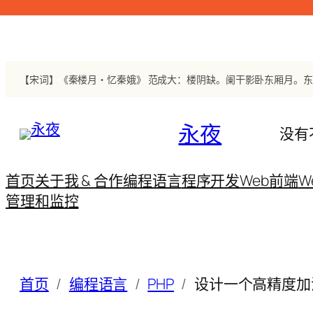
跳
至
内
容
永夜
没有
首页
关于我 & 合作
编程语言
程序开发
Web前端
W
管理和监控
首页
编程语言
PHP
设计一个高精度加法