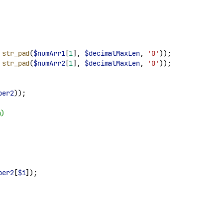
str_pad
(
$numArr1
[
1
], 
$decimalMaxLen
, 
'0'
));
str_pad
(
$numArr2
[
1
], 
$decimalMaxLen
, 
'0'
));
ber2
));
)
ber2
[
$i
]);