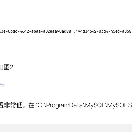
63e-0bdc-4642-abaa-a02eaa90ad88','94d34642-03d4-45ed-a058
如图2
。在 “C:\ProgramData\MySQL\MySQL Server