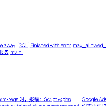
ne away
[SQL] Finished with error
max_allowed_
 服务
my.ini
form-reqs 时，报错：Script @php
Google