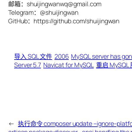
邮箱：shuijingwanwq@gmail.com
Telegram：@shuijingwan
GitHub：https://github.com/shuijingwan
导入 SQL 文件
2006
MySQL server has go
Server 5.7
Navicat for MySQL
重启 MySQL
←
执行命令 composer update –ignore-plat