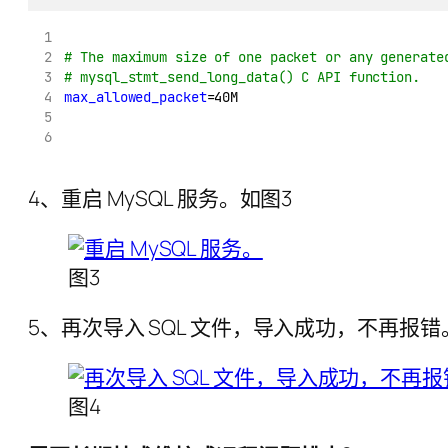
# The maximum size of one packet or any generate
# mysql_stmt_send_long_data() C API function.
max_allowed_packet
=40M
4、重启 MySQL 服务。如图3
图3
5、再次导入 SQL 文件，导入成功，不再报错
图4