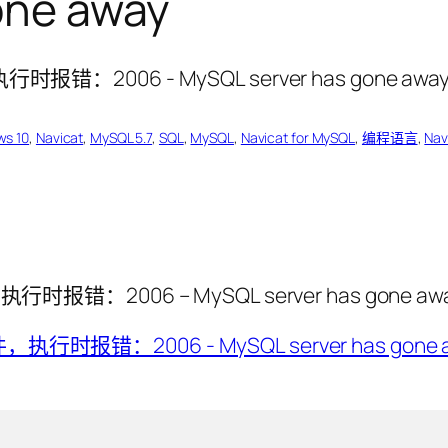
one away
s 10
, 
Navicat
, 
MySQL 5.7
, 
SQL
, 
MySQL
, 
Navicat for MySQL
, 
编程语言
, 
Nav
，执行时报错：2006 – MySQL server has gone 