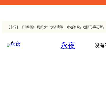
跳
至
内
容
永夜
没有