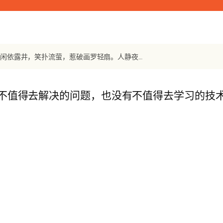
【宋词】《过秦楼》 周邦彦：水浴清蟾，叶喧凉吹，巷陌马声初断。闲依露井，笑扑流萤，惹破画罗轻扇。人静夜久凭阑，愁不归眠，立残更箭。叹年华一瞬，
不值得去解决的问题，也没有不值得去学习的技