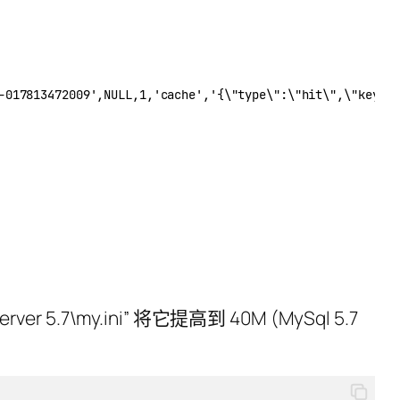
-017813472009',NULL,1,'cache','{\"type\":\"hit\",\"key\"
 5.7\my.ini” 将它提高到 40M (MySql 5.7