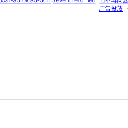
e post-autoload-dump event returned
们不再向
广告投放