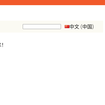
中文 (中国)
搜
索
术！