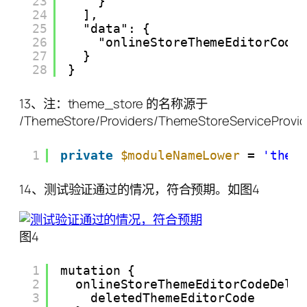
23
}
24
],
25
"data": {
26
"onlineStoreThemeEditorCode
27
}
28
}
13、注：theme_store 的名称源于
/ThemeStore/Providers/ThemeStoreServiceProvid
1
private
$moduleNameLower
= 
'them
14、测试验证通过的情况，符合预期。如图4
图4
1
mutation {
2
onlineStoreThemeEditorCodeDele
3
deletedThemeEditorCode