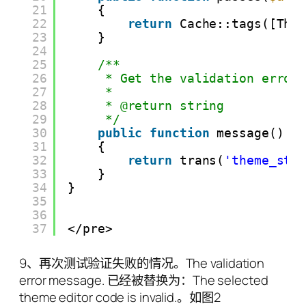
21
{
22
return
Cache::tags([The
23
}
24
25
/**
26
* Get the validation error
27
*
28
* @return string
29
*/
30
public
function
message()
31
{
32
return
trans(
'theme_sto
33
}
34
}
35
36
37
</pre>
9、再次测试验证失败的情况。The validation
error message. 已经被替换为：The selected
theme editor code is invalid.。如图2