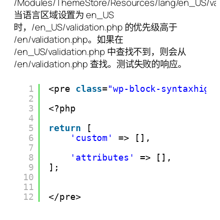
/Modules/ThemeStore/Resources/lang/en_US/val
当语言区域设置为 en_US
时，/en_US/validation.php 的优先级高于
/en/validation.php。如果在
/en_US/validation.php 中查找不到，则会从
/en/validation.php 查找。测试失败的响应。
1
<pre 
class
=
"wp-block-syntaxhigh
2
3
<?php
4
5
return
[
6
'custom'
=> [],
7
8
'attributes'
=> [],
9
];
10
11
12
</pre>