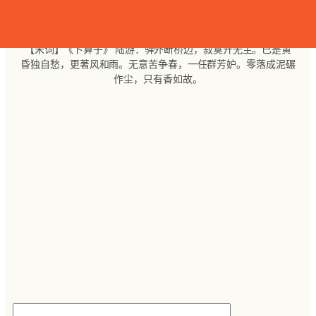
跳
至
内
【宋词】《卜算子》 陆游：驿外断桥边，寂寞开无主。已是黄
容
昏独自愁，更著风和雨。无意苦争春，一任群芳妒。零落成泥碾
作尘，只有香如故。
搜