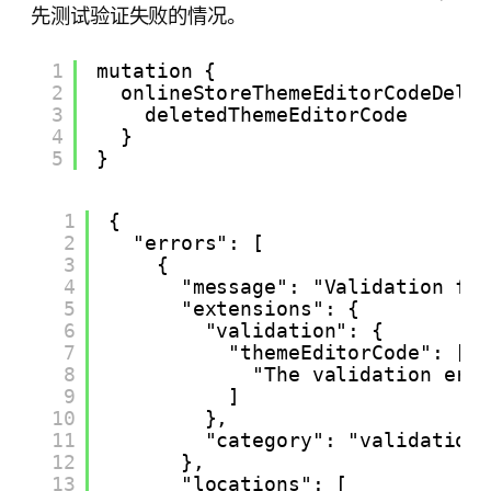
先测试验证失败的情况。
1
mutation {
2
onlineStoreThemeEditorCodeDele
3
deletedThemeEditorCode
4
}
5
}
1
{
2
"errors": [
3
{
4
"message": "Validation fa
5
"extensions": {
6
"validation": {
7
"themeEditorCode": [
8
"The validation err
9
]
10
},
11
"category": "validation
12
},
13
"locations": [