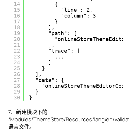
14
{
15
"line": 2,
16
"column": 3
17
}
18
],
19
"path": [
20
"onlineStoreThemeEditor
21
],
22
"trace": [
23
...
24
]
25
}
26
],
27
"data": {
28
"onlineStoreThemeEditorCode
29
}
30
}
7、新建模块下的
/Modules/ThemeStore/Resources/lang/en/validat
语言文件。