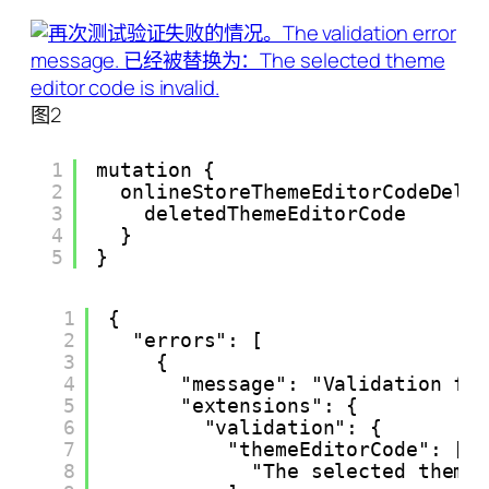
图2
1
mutation {
2
onlineStoreThemeEditorCodeDele
3
deletedThemeEditorCode
4
}
5
}
1
{
2
"errors": [
3
{
4
"message": "Validation fa
5
"extensions": {
6
"validation": {
7
"themeEditorCode": [
8
"The selected theme