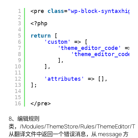
1
<pre 
class
=
"wp-block-syntaxhigh
2
3
<?php
4
5
return
[
6
'custom'
=> [
7
'theme_editor_code'
=> 
8
'theme_editor_code_
9
],
10
],
11
12
'attributes'
=> [],
13
];
14
15
16
</pre>
8、编辑规则
类，/Modules/ThemeStore/Rules/ThemeEditor/Th
从翻译文件中返回一个错误消息，从 message 方