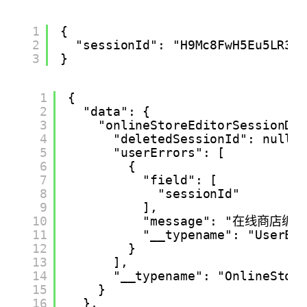
1
{
2
"sessionId": "H9Mc8FwH5Eu5LR37
3
}
1
{
2
"data": {
3
"onlineStoreEditorSessionDe
4
"deletedSessionId": null,
5
"userErrors": [
6
{
7
"field": [
8
"sessionId"
9
],
10
"message": "在线商店
11
"__typename": "UserEr
12
}
13
],
14
"__typename": "OnlineStor
15
}
16
},