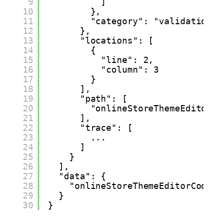
9
]
10
},
11
"category": "validation
12
},
13
"locations": [
14
{
15
"line": 2,
16
"column": 3
17
}
18
],
19
"path": [
20
"onlineStoreThemeEditor
21
],
22
"trace": [
23
...
24
]
25
}
26
],
27
"data": {
28
"onlineStoreThemeEditorCode
29
}
30
}