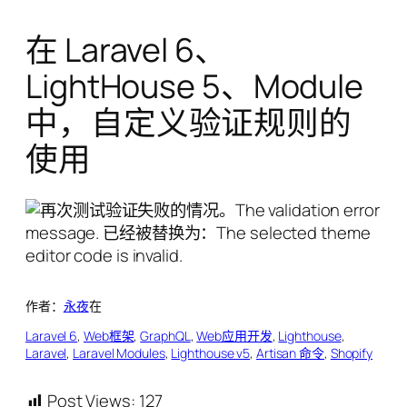
在 Laravel 6、
LightHouse 5、Module
中，自定义验证规则的
使用
作者：
永夜
在
Laravel 6
, 
Web框架
, 
GraphQL
, 
Web应用开发
, 
Lighthouse
, 
Laravel
, 
Laravel Modules
, 
Lighthouse v5
, 
Artisan 命令
, 
Shopify
Post Views:
127