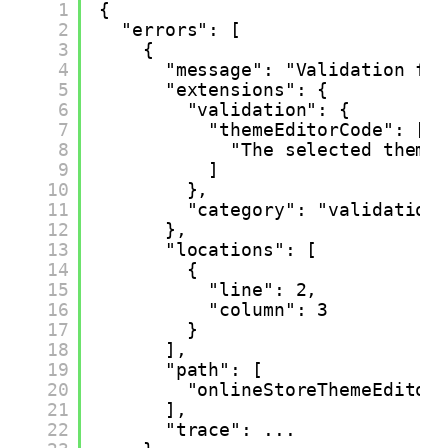
1
{
2
"errors": [
3
{
4
"message": "Validation fa
5
"extensions": {
6
"validation": {
7
"themeEditorCode": [
8
"The selected theme
9
]
10
},
11
"category": "validation
12
},
13
"locations": [
14
{
15
"line": 2,
16
"column": 3
17
}
18
],
19
"path": [
20
"onlineStoreThemeEditor
21
],
22
"trace": ...