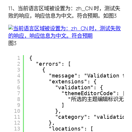
11、当前语言区域被设置为：zh_CN 时，测试失
败的响应，响应信息为中文。符合预期。如图3
图3
1
{
2
"errors": [
3
{
4
"message": "Validation fa
5
"extensions": {
6
"validation": {
7
"themeEditorCode": [
8
"所选的主题编辑标识无效
9
]
10
},
11
"category": "validation
12
},
13
"locations": [