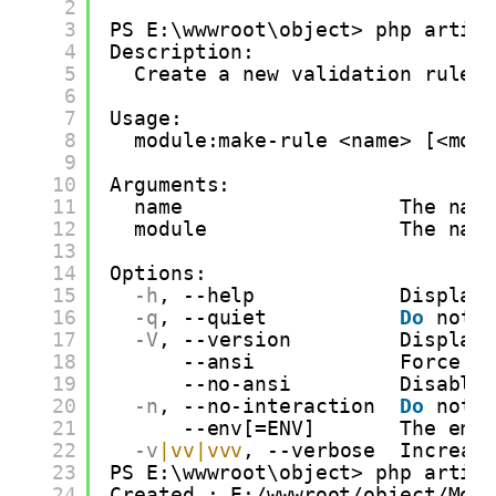
2
3
PS E:\wwwroot\object> php artis
4
Description:
5
Create a new validation rule 
6
7
Usage:
8
module:make-rule <name> [<mod
9
10
Arguments:
11
name                  The nam
12
module                The nam
13
14
Options:
15
-h
, --help            Display
16
-q
, --quiet           
Do
not 
17
-V
, --version         Display
18
--ansi            Force A
19
--no-ansi         Disable
20
-n
, --no-interaction  
Do
not 
21
--env[=ENV]       The env
22
-v
|vv
|vvv
, --verbose  Increas
23
PS E:\wwwroot\object> php artis
24
Created : E:/wwwroot/object/Mod