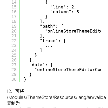
14
{
15
"line": 2,
16
"column": 3
17
}
18
],
19
"path": [
20
"onlineStoreThemeEditor
21
],
22
"trace": [
23
...
24
]
25
}
26
],
27
"data": {
28
"onlineStoreThemeEditorCode
29
}
30
}
12、可将
/Modules/ThemeStore/Resources/lang/en/validat
复制为