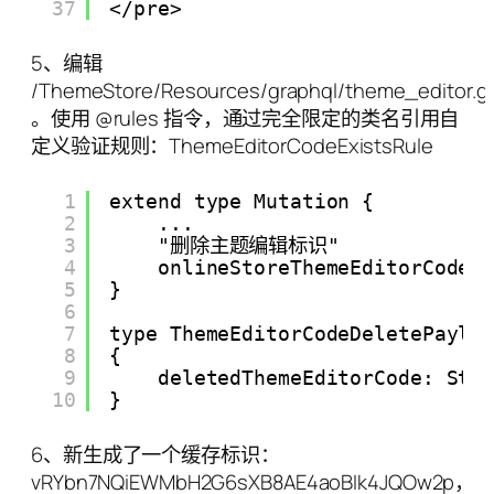
37
</pre>
5、编辑
/ThemeStore/Resources/graphql/theme_editor.g
。使用 @rules 指令，通过完全限定的类名引用自
定义验证规则：ThemeEditorCodeExistsRule
1
extend type Mutation {
2
...
3
"删除主题编辑标识"
4
onlineStoreThemeEditorCodeD
5
}
6
7
type ThemeEditorCodeDeletePaylo
8
{
9
deletedThemeEditorCode: Str
10
}
6、新生成了一个缓存标识：
vRYbn7NQiEWMbH2G6sXB8AE4aoBIk4JQOw2p，