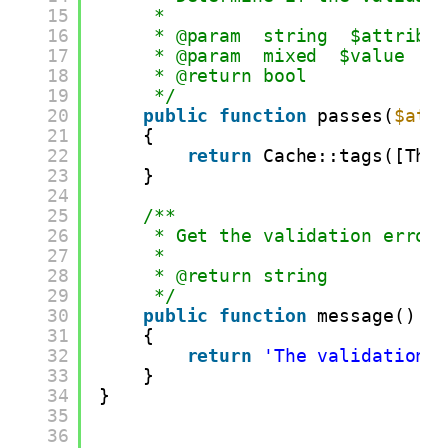
15
*
16
* @param  string  $attribu
17
* @param  mixed  $value
18
* @return bool
19
*/
20
public
function
passes(
$att
21
{
22
return
Cache::tags([The
23
}
24
25
/**
26
* Get the validation error
27
*
28
* @return string
29
*/
30
public
function
message()
31
{
32
return
'The validation 
33
}
34
}
35
36