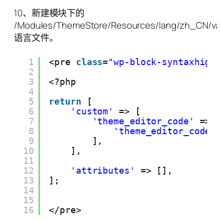
10、新建模块下的
/Modules/ThemeStore/Resources/lang/zh_CN/val
语言文件。
1
<pre 
class
=
"wp-block-syntaxhigh
2
3
<?php
4
5
return
[
6
'custom'
=> [
7
'theme_editor_code'
=> 
8
'theme_editor_code_
9
],
10
],
11
12
'attributes'
=> [],
13
];
14
15
16
</pre>