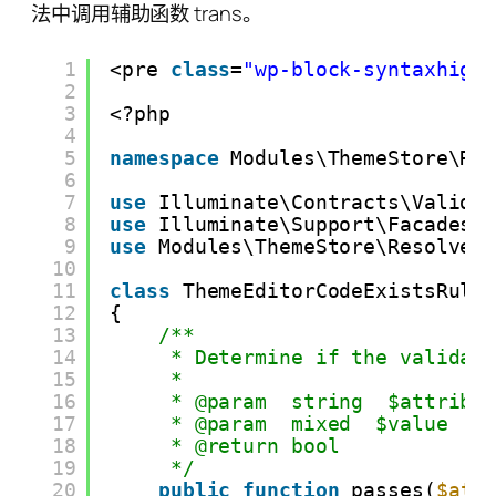
法中调用辅助函数 trans。
1
<pre 
class
=
"wp-block-syntaxhigh
2
3
<?php
4
5
namespace
Modules\ThemeStore\Ru
6
7
use
Illuminate\Contracts\Valida
8
use
Illuminate\Support\Facades\
9
use
Modules\ThemeStore\Resolver
10
11
class
ThemeEditorCodeExistsRule
12
{
13
/**
14
* Determine if the validat
15
*
16
* @param  string  $attribu
17
* @param  mixed  $value
18
* @return bool
19
*/
20
public
function
passes(
$att