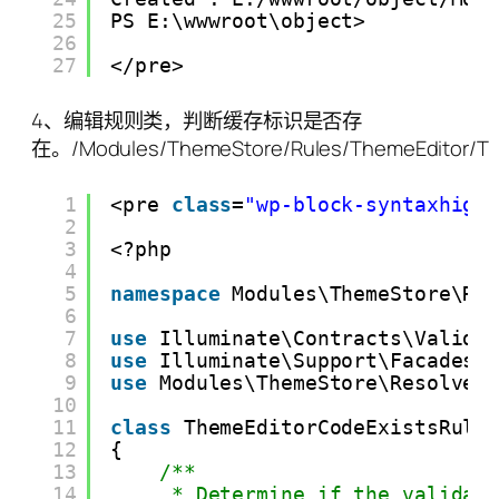
25
PS E:\wwwroot\object>
26
27
</pre>
4、编辑规则类，判断缓存标识是否存
在。/Modules/ThemeStore/Rules/ThemeEditor/Th
1
<pre 
class
=
"wp-block-syntaxhigh
2
3
<?php
4
5
namespace
Modules\ThemeStore\Ru
6
7
use
Illuminate\Contracts\Valida
8
use
Illuminate\Support\Facades\
9
use
Modules\ThemeStore\Resolver
10
11
class
ThemeEditorCodeExistsRule
12
{
13
/**
14
* Determine if the validat