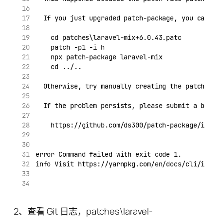
  If you just upgraded patch-package, you can t
    cd patches\laravel-mix+6.0.43.patc
    patch -p1 -i h
    npx patch-package laravel-mix
    cd ../..
  Otherwise, try manually creating the patch fi
  If the problem persists, please submit a bug 
    https://github.com/ds300/patch-package/issu
error Command failed with exit code 1.
info Visit https://yarnpkg.com/en/docs/cli/inst
2、查看 Git 日志，patches\laravel-