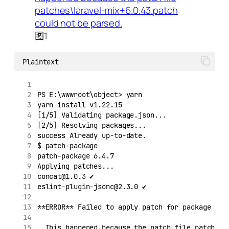
图1
Plaintext
PS E:\wwwroot\object> yarn
yarn install v1.22.15
[1/5] Validating package.json...
[2/5] Resolving packages...
success Already up-to-date.
$ patch-package
patch-package 6.4.7
Applying patches...
concat@1.0.3 ✔
eslint-plugin-jsonc@2.3.0 ✔
**ERROR** Failed to apply patch for package lar
  This happened because the patch file patches\