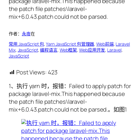
作者：
永夜
在
常用 JavaScript 包
, 
Yarn JavaScript 包管理器
, 
Web前端
, 
Laravel
Mix
, 
JavaScript
, 
编程语言
, 
Web框架
, 
Web应用开发
, 
Laravel
, 
JavaScript
Post Views:
423
1、执行 yarn 时，报错：Failed to apply patch for
package laravel-mix.This happened because
the patch file patches\laravel-
mix+6.0.43.patch could not be parsed.。如图1