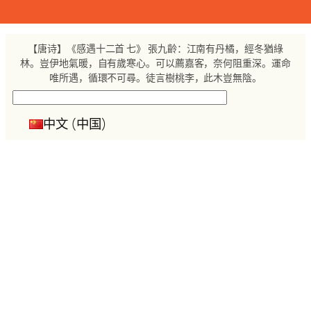
跳
至
内
【唐诗】《感遇十二首 七》 張九齡：江南有丹橘，經冬猶綠
容
林。豈伊地氣暖，自有歲寒心。可以薦嘉客，奈何阻重深。運命
唯所遇，循環不可尋。徒言樹桃李，此木豈無陰。
搜
索
中文 (中国)