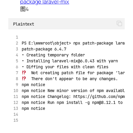
图4
Plaintext
PS E:\wwwroot\object> npx patch-package laravel
patch-package 6.4.7
• Creating temporary folder
• Installing laravel-mix@6.0.43 with yarn
• Diffing your files with clean files
  Not creating patch file for package 'larave
  There don't appear to be any changes.
npm notice
npm notice New minor version of npm available! 
npm notice Changelog: https://github.com/npm/cl
npm notice Run npm install -g npm@8.12.1 to upd
npm notice