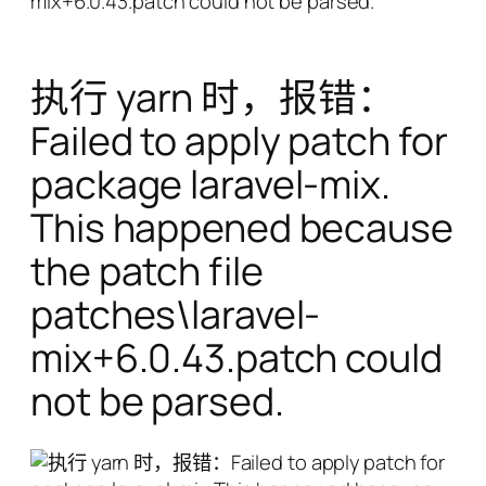
mix+6.0.43.patch could not be parsed.
执行 yarn 时，报错：
Failed to apply patch for
package laravel-mix.
This happened because
the patch file
patches\laravel-
mix+6.0.43.patch could
not be parsed.