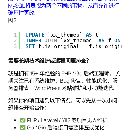
图2
1
UPDATE
`xx_themes` 
AS
t
2
INNER
JOIN
`xx_themes` 
AS
f 
ON
t
3
SET
t.is_original = f.is_origina
需要长期技术维护或远程问题排查？
我是拥有 15+ 年经验的 PHP / Go 后端工程师，长
期关注已有系统维护、Bug 修复、性能优化、服
务器排查、WordPress 网站维护和小功能迭代。
如果你的项目遇到以下情况，可以先从一次小问
题排查开始合作：
PHP / Laravel / Yii2 老项目无人维护
Go / Gin 后端接口需要排查或优化