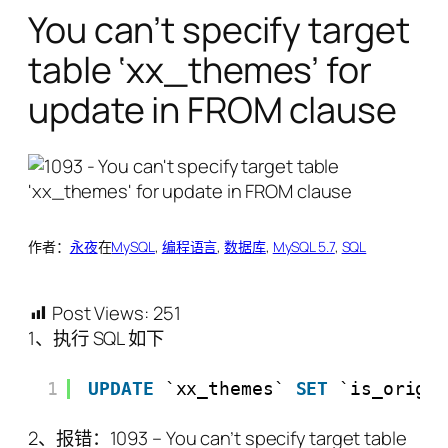
You can’t specify target
table ‘xx_themes’ for
update in FROM clause
作者：
永夜
在
MySQL
, 
编程语言
, 
数据库
, 
MySQL 5.7
, 
SQL
Post Views:
251
1、执行 SQL 如下
1
UPDATE
`xx_themes` 
SET
`is_origi
2、报错：1093 – You can’t specify target table