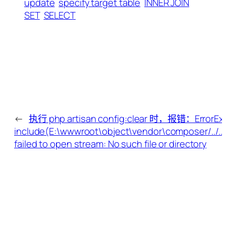
update
specify target table
INNER JOIN
SET
SELECT
←
执行 php artisan config:clear 时，报错：ErrorExc
include(E:\wwwroot\object\vendor\composer/../.
failed to open stream: No such file or directory