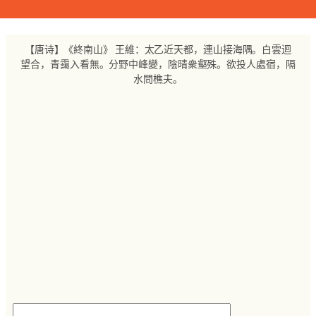
跳
至
内
【唐诗】《終南山》 王維：太乙近天都，連山接海隅。白雲迴
容
望合，青靄入看無。分野中峰變，陰晴衆壑殊。欲投人處宿，隔
水問樵夫。
搜