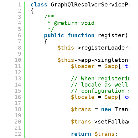
1
class
GraphQlResolverServicePro
2
{
3
/**
4
* @return void
5
*/
6
public
function
register()
7
{
8
$this
->registerLoader()
9
10
$this
->app->singleton(
'
11
$loader
= 
$app
[
'tra
12
13
// When registering
14
// locale as well a
15
// configuration so
16
$locale
= 
$app
[
'con
17
18
$trans
= 
new
Transl
19
20
$trans
->setFallback
21
22
return
$trans
;