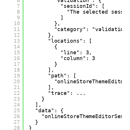
6
"validation": {
7
"sessionId": [
8
"The selected sessi
9
]
10
},
11
"category": "validation
12
},
13
"locations": [
14
{
15
"line": 3,
16
"column": 3
17
}
18
],
19
"path": [
20
"onlineStoreThemeEditor
21
],
22
"trace": ...
23
}
24
],
25
"data": {
26
"onlineStoreThemeEditorSess
27
}
28
}