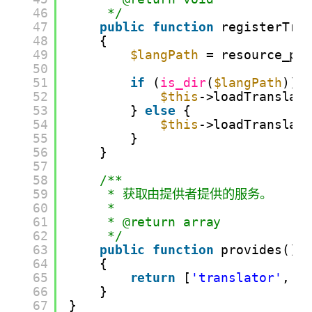
46
*/
47
public
function
registerTra
48
{
49
$langPath
= resource_pa
50
51
if
(
is_dir
(
$langPath
)) 
52
$this
->loadTranslat
53
} 
else
{
54
$this
->loadTranslat
55
}
56
}
57
58
/**
59
* 获取由提供者提供的服务。
60
*
61
* @return array
62
*/
63
public
function
provides()
64
{
65
return
[
'translator'
, 
'
66
}
67
}