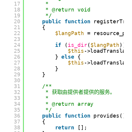
17
*
18
* @return void
19
*/
20
public
function
registerTra
21
{
22
$langPath
= resource_pa
23
24
if
(
is_dir
(
$langPath
)) 
25
$this
->loadTranslat
26
} 
else
{
27
$this
->loadTranslat
28
}
29
}
30
31
/**
32
* 获取由提供者提供的服务。
33
*
34
* @return array
35
*/
36
public
function
provides()
37
{
38
return
[];