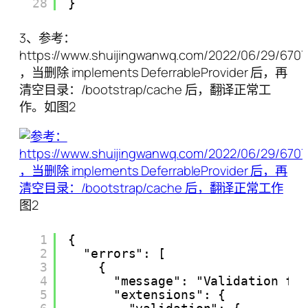
28
}
3、参考：
https://www.shuijingwanwq.com/2022/06/29/6707
，当删除 implements DeferrableProvider 后，再
清空目录：/bootstrap/cache 后，翻译正常工
作。如图2
图2
1
{
2
"errors": [
3
{
4
"message": "Validation fa
5
"extensions": {