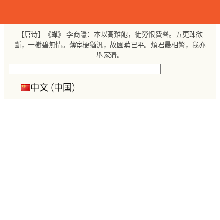
跳
至
内
【唐诗】《蟬》 李商隱：本以高難飽，徒勞恨費聲。五更疎欲
容
斷，一樹碧無情。薄宦梗猶汎，故園蕪已平。煩君最相警，我亦
舉家清。
搜
索
中文 (中国)