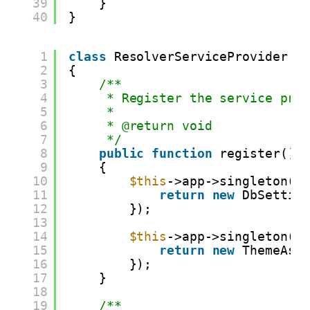
39
}
40
}
1
class
ResolverServiceProvider 
e
2
{
3
/**
4
* Register the service pro
5
*
6
* @return void
7
*/
8
public
function
register()
9
{
10
$this
->app->singleton(S
11
return
new
DbSettin
12
});
13
14
$this
->app->singleton(T
15
return
new
ThemeAss
16
});
17
}
18
19
/**