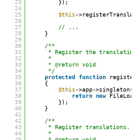
23
});
24
25
$this
->registerTranslat
26
27
// ...
28
}
29
30
/**
31
* Register the translation
32
*
33
* @return void
34
*/
35
protected
function
register
36
{
37
$this
->app->singleton(
'
38
return
new
FileLoad
39
});
40
}
41
42
/**
43
* Register translations.
44
*
45
* @return void