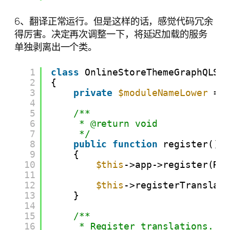
6、翻译正常运行。但是这样的话，感觉代码冗余
得厉害。决定再次调整一下，将延迟加载的服务
单独剥离出一个类。
1
class
OnlineStoreThemeGraphQLSe
2
{
3
private
$moduleNameLower
= 
4
5
/**
6
* @return void
7
*/
8
public
function
register()
9
{
10
$this
->app->register(Re
11
12
$this
->registerTranslat
13
}
14
15
/**
16
* Register translations.