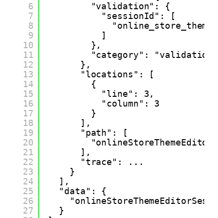
6
"validation": {
7
"sessionId": [
8
"online_store_theme
9
]
10
},
11
"category": "validation
12
},
13
"locations": [
14
{
15
"line": 3,
16
"column": 3
17
}
18
],
19
"path": [
20
"onlineStoreThemeEditor
21
],
22
"trace": ...
23
}
24
],
25
"data": {
26
"onlineStoreThemeEditorSess
27
}