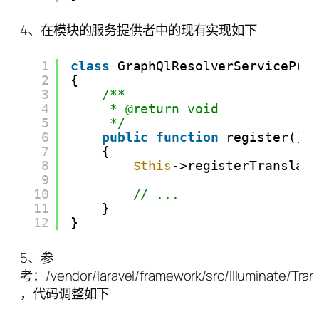
4、在模块的服务提供者中的现有实现如下
1
class
GraphQlResolverServicePro
2
{
3
/**
4
* @return void
5
*/
6
public
function
register()
7
{
8
$this
->registerTranslat
9
10
// ...
11
}
12
}
5、参
考：/vendor/laravel/framework/src/Illuminate/Trans
，代码调整如下