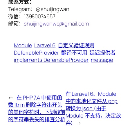
联系方式：
Telegram：@shuijingwan
微信：13980074657
邮箱：
shuijingwanwq@gmail.com
Module
Laravel 6
自定义验证规则
DeferrableProvider
翻译不可用
延迟提供者
implements DeferrableProvider
message
在 Laravel 6、Module
←
在 PHP 7.4 中使用函
中的本地化文件从 php
数 ltrim 删除字符串开头
转换为 json (由于
的其他字符时，下划线前
Module 不支持，决定放
的字符串丢失的排查分析
弃)
→