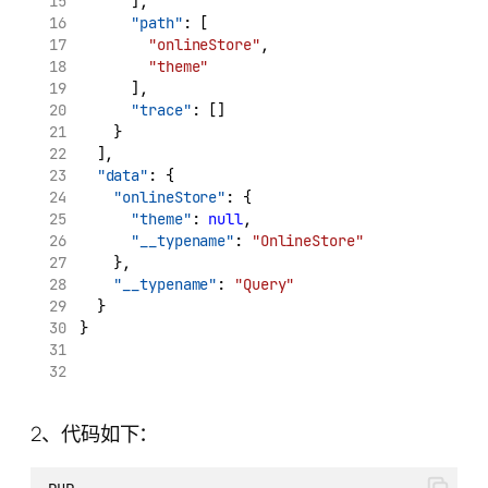
      ],
"path"
: [
"onlineStore"
,
"theme"
      ],
"trace"
: []
    }
  ],
"data"
: {
"onlineStore"
: {
"theme"
: 
null
,
"__typename"
: 
"OnlineStore"
    },
"__typename"
: 
"Query"
  }
}
2、代码如下：