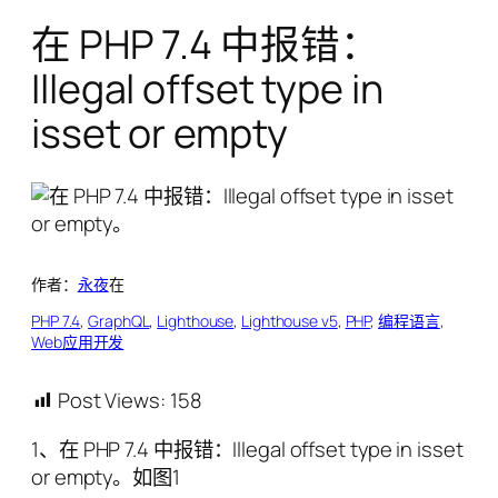
在 PHP 7.4 中报错：
Illegal offset type in
isset or empty
作者：
永夜
在
PHP 7.4
, 
GraphQL
, 
Lighthouse
, 
Lighthouse v5
, 
PHP
, 
编程语言
, 
Web应用开发
Post Views:
158
1、在 PHP 7.4 中报错：Illegal offset type in isset
or empty。如图1