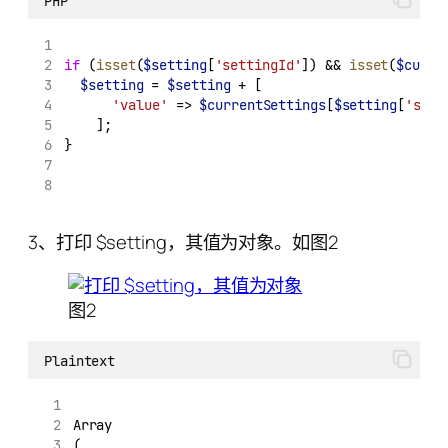
PHP
if
 (
isset
(
$setting
[
'settingId'
]) && 
isset
(
$curre
$setting
 = 
$setting
 + [
'value'
 => 
$currentSettings
[
$setting
[
'sett
		];
}
3、打印 $setting，其值为对象。如图2
图2
Plaintext
Array
(