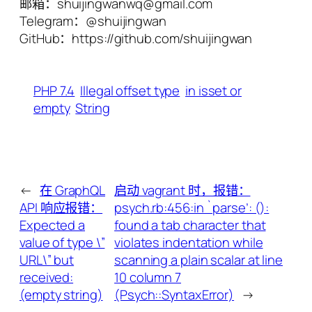
邮箱：shuijingwanwq@gmail.com
Telegram：@shuijingwan
GitHub：https://github.com/shuijingwan
PHP 7.4
Illegal offset type
in isset or
empty
String
←
在 GraphQL
启动 vagrant 时，报错：
API 响应报错：
psych.rb:456:in `parse’: (
):
Expected a
found a tab character that
value of type \”
violates indentation while
URL\” but
scanning a plain scalar at line
received:
10 column 7
(empty string)
(Psych::SyntaxError)
→