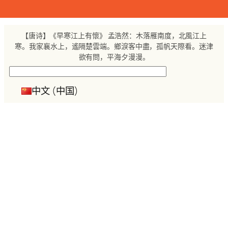
跳
至
内
【唐诗】《早寒江上有懷》 孟浩然：木落雁南度，北風江上
容
寒。我家襄水上，遙隔楚雲端。鄉淚客中盡，孤帆天際看。迷津
欲有問，平海夕漫漫。
搜
索
中文 (中国)