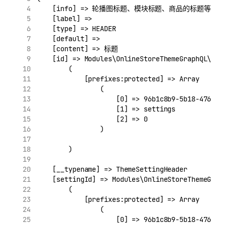
    [info] => 轮播图标题、模块标题、商品的标题等
    [label] => 
    [type] => HEADER
    [default] => 
    [content] => 标题
    [id] => Modules\OnlineStoreThemeGraphQL\Res
        (
            [prefixes:protected] => Array
                (
                    [0] => 96b1c8b9-5b18-4760-9
                    [1] => settings
                    [2] => 0
                )
        )
    [__typename] => ThemeSettingHeader
    [settingId] => Modules\OnlineStoreThemeGrap
        (
            [prefixes:protected] => Array
                (
                    [0] => 96b1c8b9-5b18-4760-9