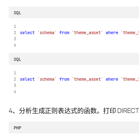
SQL
select
`schema`
from
`theme_asset`
where
`theme_
SQL
select
`schema`
from
`theme_asset`
where
`theme_
4、分析生成正则表达式的函数。打印 DIRECTO
PHP