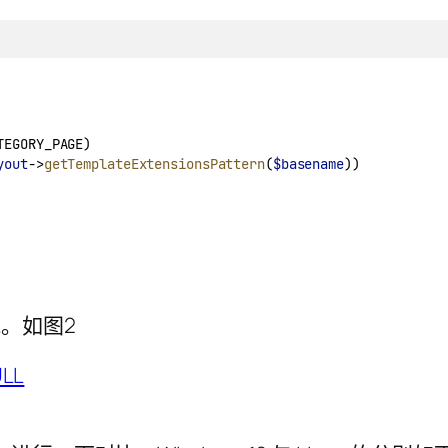
TEGORY_PAGE)
yout
->
getTemplateExtensionsPattern
(
$basename
))
L。如图2