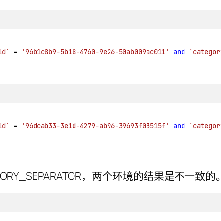
id`
 = 
'96b1c8b9-5b18-4760-9e26-50ab009ac011'
and
`categor
id`
 = 
'96dcab33-3e1d-4279-ab96-39693f03515f'
and
`categor
RY_SEPARATOR，两个环境的结果是不一致的。分