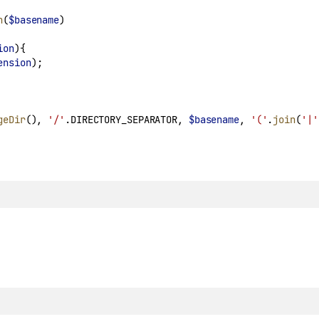
n
(
$basename
)
ion
){
ension
);
geDir
(), 
'/'
.
DIRECTORY_SEPARATOR, 
$basename
, 
'('
.
join
(
'|'