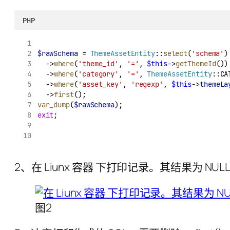
PHP
$rawSchema
 = 
ThemeAssetEntity
::
select
(
'schema'
)
	->
where
(
'theme_id'
, 
'='
, 
$this
->
getThemeId
())
	->
where
(
'category'
, 
'='
, 
ThemeAssetEntity
::CA
	->
where
(
'asset_key'
, 
'regexp'
, 
$this
->
themeLa
	->
first
();
var_dump
(
$rawSchema
);
exit
;
2、在 Liunx 容器 下打印记录。其结果为 NUL
图2