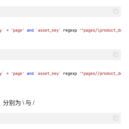
y`
 = 
'page'
and
`asset_key`
 regexp 
'^pages/\product_deta
y`
 = 
'page'
and
`asset_key`
 regexp 
'^pages//product_deta
别为 \ 与 /