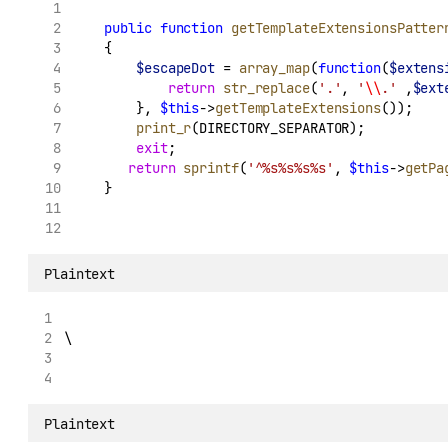
public
function
getTemplateExtensionsPatter
    {
$escapeDot
 = 
array_map
(
function
(
$extens
return
str_replace
(
'.'
, 
'
\\
.'
 ,
$ext
        }, 
$this
->
getTemplateExtensions
());
print_r
(DIRECTORY_SEPARATOR);
exit
;
return
sprintf
(
'^%s%s%s%s'
, 
$this
->
getPa
    }
Plaintext
\
Plaintext