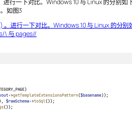
。进行一下对比。Windows 10 与 Linux 的分别如下
//。如图3
TEGORY_PAGE)
yout
->
getTemplateExtensionsPattern
(
$basename
));
), 
$rawSchema
->
toSql
());
gs
());