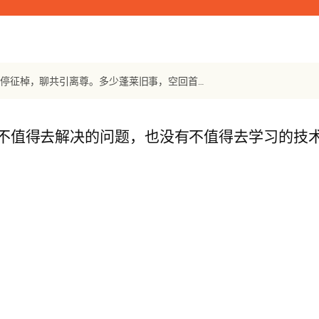
【宋词】《满庭芳》 秦观：山抹微云，天连衰草，画角声断谯门。暂停征棹，聊共引离尊。多少蓬莱旧事，空回首、烟霭纷纷。斜阳外，寒鸦万点，流水绕孤村。
不值得去解决的问题，也没有不值得去学习的技