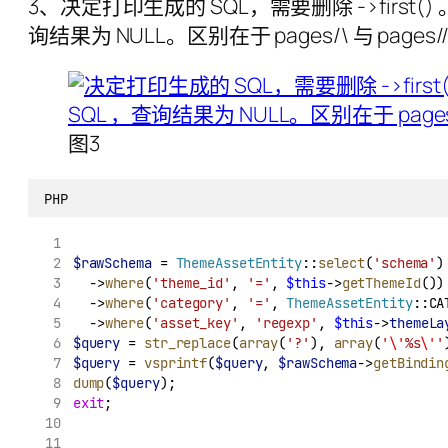
3、决定打印生成的 SQL，需要删除 ->first() 
询结果为 NULL。区别在于 pages/\ 与 pages
图3
PHP
$rawSchema
 = 
ThemeAssetEntity
::
select
(
'schema'
)
	->
where
(
'theme_id'
, 
'='
, 
$this
->
getThemeId
())
	->
where
(
'category'
, 
'='
, 
ThemeAssetEntity
::CA
	->
where
(
'asset_key'
, 
'regexp'
, 
$this
->
themeLa
$query
 = 
str_replace
(
array
(
'?'
), 
array
(
'
\'
%s
\'
'
$query
 = 
vsprintf
(
$query
, 
$rawSchema
->
getBindin
dump
(
$query
);
exit
;