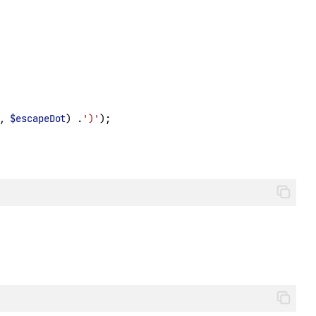
, 
$escapeDot
) 
.
')'
);