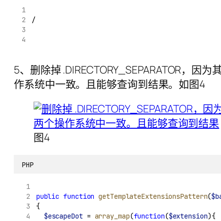
/
5、删除掉 .DIRECTORY_SEPARAT
作系统中一致。且能够查询到结果。如图4
图4
PHP
public
function
getTemplateExtensionsPattern
(
$b
{
$escapeDot
 = 
array_map
(
function
(
$extension
){