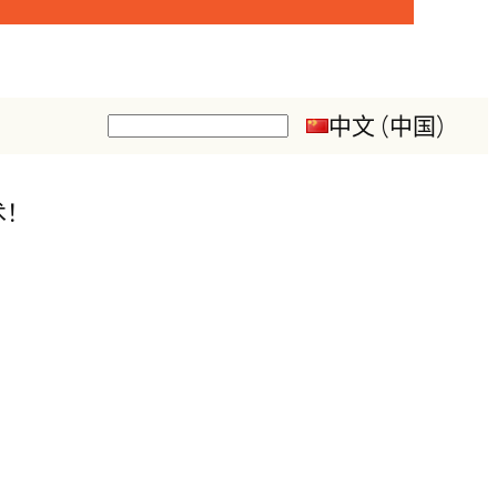
中文 (中国)
搜
索
术！