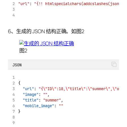
"url"
: 
"{!! htmlspecialchars(addcslashes(json_en
6、生成的 JSON 结构正确。如图2
图2
JSON
{
"url"
: 
"{
\"
ID
\"
:18,
\"
title
\"
:
\"
summer
\"
,
\"
obje
"image"
: 
""
,
"title"
: 
"summer"
,
"mobile_image"
: 
""
}