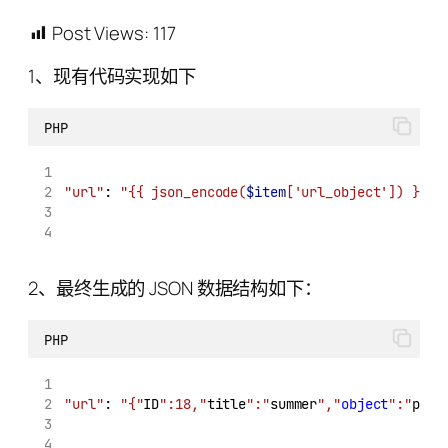
Post Views:
117
1、现有代码实现如下
PHP
"url"
: 
"{{ json_encode(
$item
['url_object']) }}"
,
2、最终生成的 JSON 数据结构如下：
PHP
"url"
: 
"{"
ID
":18,"
title
":"
summer
","
object
":"
prod