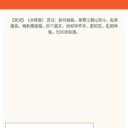
跳
至
内
【宋词】《点绛唇》 苏过：新月娟娟，夜寒江静山衔斗。起来
容
搔首。梅影横窗瘦。好个霜天，闲却传杯手。君知否。乱鸦啼
後。归兴浓如酒。
搜