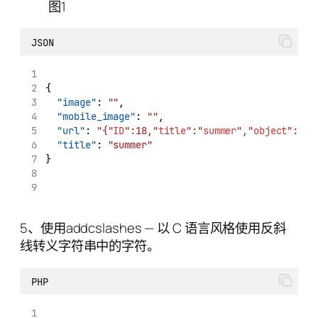
图1
JSON
{
"image"
: 
""
,
"mobile_image"
: 
""
,
"url"
: 
"{"
ID
":18,"
title
":"
summer
","
object
":"
pr
"title"
: 
"summer"
}
5、使用addcslashes — 以 C 语言风格使用反斜
线转义字符串中的字符。
PHP