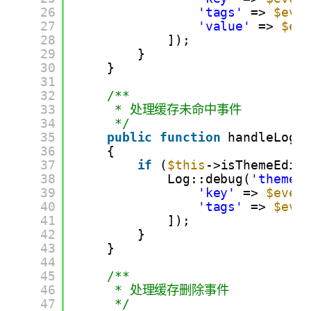
26
'tags'
=> 
$eve
27
'value'
=> 
$ev
28
]);
29
}
30
}
31
32
/**
33
* 处理缓存未命中事件
34
*/
35
public
function
handleLogC
36
{
37
if
(
$this
->isThemeEdit
38
Log::debug(
'theme_
39
'key'
=> 
$even
40
'tags'
=> 
$eve
41
]);
42
}
43
}
44
45
/**
46
* 处理缓存删除事件
47
*/