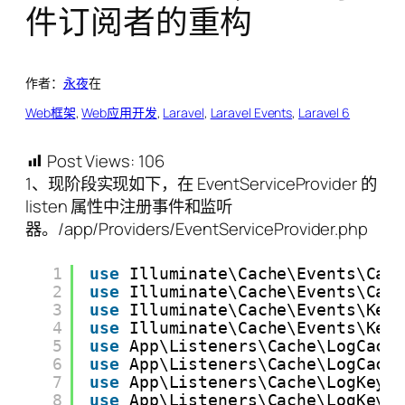
件订阅者的重构
作者：
永夜
在
Web框架
, 
Web应用开发
, 
Laravel
, 
Laravel Events
, 
Laravel 6
Post Views:
106
1、现阶段实现如下，在 EventServiceProvider 的
listen 属性中注册事件和监听
器。/app/Providers/EventServiceProvider.php
1
use
Illuminate\Cache\Events\Cac
2
use
Illuminate\Cache\Events\Cac
3
use
Illuminate\Cache\Events\Key
4
use
Illuminate\Cache\Events\Key
5
use
App\Listeners\Cache\LogCach
6
use
App\Listeners\Cache\LogCach
7
use
App\Listeners\Cache\LogKeyF
8
use
App\Listeners\Cache\LogKeyW