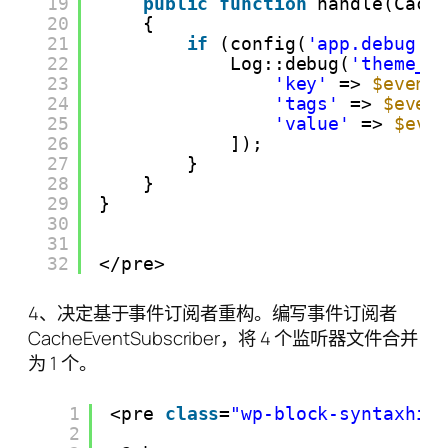
19
public
function
handle(Cach
20
{
21
if
(config(
'app.debug'
)
22
Log::debug(
'theme_e
23
'key'
=> 
$event
24
'tags'
=> 
$even
25
'value'
=> 
$eve
26
]);
27
}
28
}
29
}
30
31
32
</pre>
4、决定基于事件订阅者重构。编写事件订阅者
CacheEventSubscriber，将 4 个监听器文件合并
为 1 个。
1
<pre 
class
=
"wp-block-syntaxhig
2