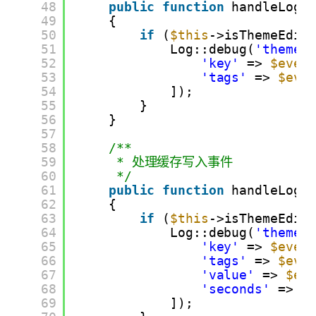
48
public
function
handleLogK
49
{
50
if
(
$this
->isThemeEdit
51
Log::debug(
'theme_
52
'key'
=> 
$even
53
'tags'
=> 
$eve
54
]);
55
}
56
}
57
58
/**
59
* 处理缓存写入事件
60
*/
61
public
function
handleLogK
62
{
63
if
(
$this
->isThemeEdit
64
Log::debug(
'theme_
65
'key'
=> 
$even
66
'tags'
=> 
$eve
67
'value'
=> 
$ev
68
'seconds'
=> 
$
69
]);