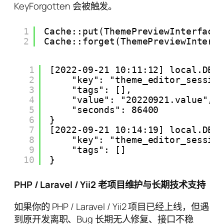
KeyForgotten 会被触发。
1
Cache::put(ThemePreviewInterface
2
Cache::forget(ThemePreviewInterf
1
[2022-09-21 10:11:12] local.DEB
2
"key": "theme_editor_sessio
3
"tags": [],
4
"value": "20220921.value",
5
"seconds": 86400
6
} 
7
[2022-09-21 10:14:19] local.DEB
8
"key": "theme_editor_sessio
9
"tags": []
10
} 
PHP / Laravel / Yii2 老项目维护与长期技术支持
如果你的 PHP / Laravel / Yii2 项目已经上线，但遇
到原开发离职、Bug 长期无人修复、接口不稳