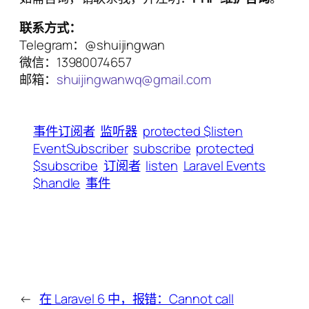
联系方式：
Telegram：@shuijingwan
微信：13980074657
邮箱：
shuijingwanwq@gmail.com
事件订阅者
监听器
protected $listen
EventSubscriber
subscribe
protected
$subscribe
订阅者
listen
Laravel Events
$handle
事件
←
在 Laravel 6 中，报错：Cannot call