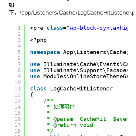
如
下，/app/Listeners/Cache/LogCacheHitListener.
1
<pre 
class
=
"wp-block-syntaxhigh
2
3
<?php
4
5
namespace
App\Listeners\Cache;
6
7
use
Illuminate\Cache\Events\Cac
8
use
Illuminate\Support\Facades\
9
use
Modules\OnlineStoreThemeGra
10
11
class
LogCacheHitListener
12
{
13
/**
14
* 处理事件
15
*
16
* @param  CacheHit  $event
17
* @return void
18
*/