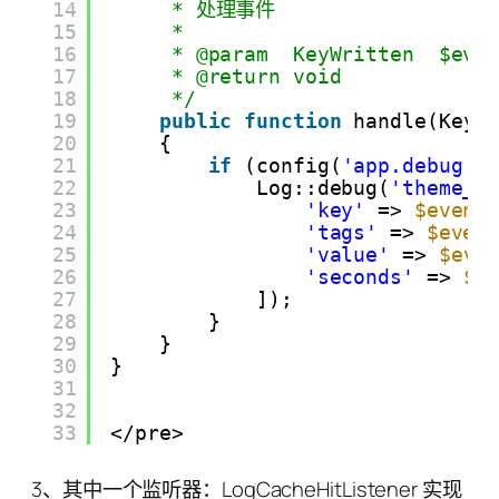
14
* 处理事件
15
*
16
* @param  KeyWritten  $eve
17
* @return void
18
*/
19
public
function
handle(KeyW
20
{
21
if
(config(
'app.debug'
)
22
Log::debug(
'theme_e
23
'key'
=> 
$event
24
'tags'
=> 
$even
25
'value'
=> 
$eve
26
'seconds'
=> 
$e
27
]);
28
}
29
}
30
}
31
32
33
</pre>
3、其中一个监听器：LogCacheHitListener 实现