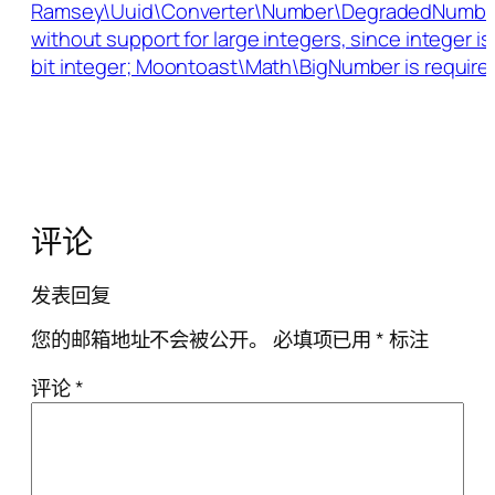
Ramsey\Uuid\Converter\Number\DegradedNumber
without support for large integers, since integer i
bit integer; Moontoast\Math\BigNumber is require
评论
发表回复
您的邮箱地址不会被公开。
必填项已用
*
标注
评论
*