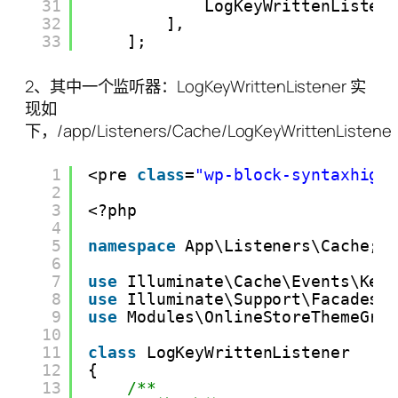
31
LogKeyWrittenListen
32
],
33
];
2、其中一个监听器：LogKeyWrittenListener 实
现如
下，/app/Listeners/Cache/LogKeyWrittenListener
1
<pre 
class
=
"wp-block-syntaxhigh
2
3
<?php
4
5
namespace
App\Listeners\Cache;
6
7
use
Illuminate\Cache\Events\Key
8
use
Illuminate\Support\Facades\
9
use
Modules\OnlineStoreThemeGra
10
11
class
LogKeyWrittenListener
12
{
13
/**