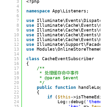
3
<?php
4
5
namespace
App\Listeners;
6
7
use
Illuminate\Events\Dispatch
8
use
Illuminate\Cache\Events\Ca
9
use
Illuminate\Cache\Events\Ca
10
use
Illuminate\Cache\Events\Ke
11
use
Illuminate\Cache\Events\Ke
12
use
Illuminate\Support\Facades
13
use
Modules\OnlineStoreThemeGr
14
15
class
CacheEventSubscriber
16
{
17
/**
18
* 处理缓存命中事件
19
* @param $event
20
*/
21
public
function
handleLogC
22
{
23
if
(
$this
->isThemeEdit
24
Log::debug(
'theme_
25
'key'
=> 
$even