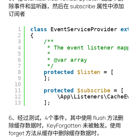
除事件和监听器，然后在 subscribe 属性中添加
订阅者
1
class
EventServiceProvider 
exte
2
{
3
/**
4
* The event listener mappi
5
*
6
* @var array
7
*/
8
protected
$listen
= [
9
];
10
11
protected
$subscribe
= [
12
\App\Listeners\CacheEve
13
];
6、经过测试，4个事件，其中使用 flush 方法删
除缓存数据时，KeyForgotten 未被触发。使用
forget 方法从缓存中删除缓存数据时，