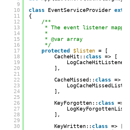
9
10
class
EventServiceProvider 
exte
11
{
12
/**
13
* The event listener mappi
14
*
15
* @var array
16
*/
17
protected
$listen
= [
18
CacheHit::
class
=> [
19
LogCacheHitListener
20
],
21
22
CacheMissed::
class
=> [
23
LogCacheMissedListe
24
],
25
26
KeyForgotten::
class
=> 
27
LogKeyForgottenList
28
],
29
30
KeyWritten::
class
=> [