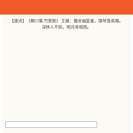
跳
至
内
【唐诗】《輞川集 竹里館》 王維：獨坐幽篁裏，彈琴復長嘯。
容
深林人不知，明月來相照。
搜
索