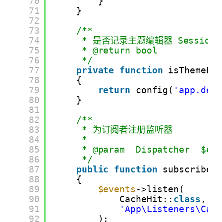
70
}
71
}
72
73
/**
74
* 是否记录主题编辑器 Session
75
* @return bool
76
*/
77
private
function
isThemeEd
78
{
79
return
config(
'app.deb
80
}
81
82
/**
83
* 为订阅者注册监听器
84
*
85
* @param  Dispatcher  $ev
86
*/
87
public
function
subscribe(
88
{
89
$events
->listen(
90
CacheHit::
class
,
91
'App\Listeners\Cac
92
);