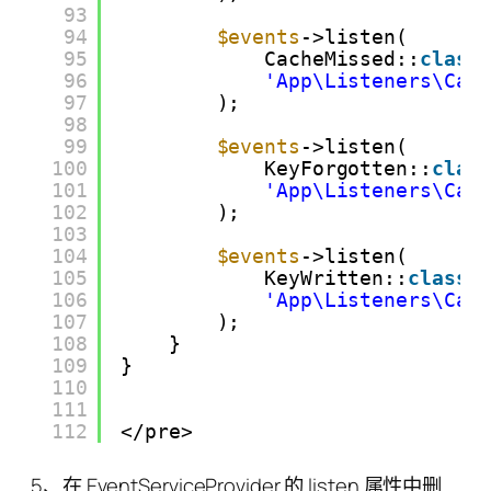
93
94
$events
->listen(
95
CacheMissed::
class
96
'App\Listeners\Cac
97
);
98
99
$events
->listen(
100
KeyForgotten::
clas
101
'App\Listeners\Cac
102
);
103
104
$events
->listen(
105
KeyWritten::
class
,
106
'App\Listeners\Cac
107
);
108
}
109
}
110
111
112
</pre>
5、在 EventServiceProvider 的 listen 属性中删