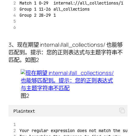
Match 1 0-29	internal://all_collectionss/1
Group 1 11-26	all_collections
Group 2 28-29	1
3、现在期望 internal://all_collectionss/ 也能够
匹配到。提示：您的正则表达式与主题字符串不
匹配。如图2
图2
Plaintext
Your regular expression does not match the subje