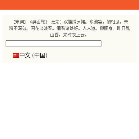
跳
至
内
【宋词】《醉垂鞭》 张先：双蝶绣罗裙。东池宴。初相见。朱
容
粉不深匀。闲花淡淡春。细看诸处好。人人道。柳腰身。昨日乱
山昏。来时衣上云。
搜
索
中文 (中国)