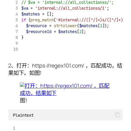
// $va = 'internal://all_collectionss/';
$va
 = 
'internal://all_collectionss/1'
;
$matches
 = [];
if
 (
preg_match
(
'#internal://([^/]+)s/([^/]+)#'
,
$resource
 = 
strtolower
(
$matches
[
1
]);
$resourceId
 = 
$matches
[
2
];
}
2、打开：https://regex101.com/ ，匹配成功，结
果如下。如图1
图1
Plaintext