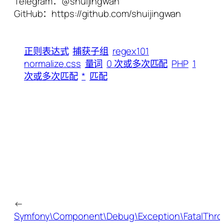
Telegram：@shuijingwan
GitHub：https://github.com/shuijingwan
正则表达式
捕获子组
regex101
normalize.css
量词
0 次或多次匹配
PHP
1
次或多次匹配
*
匹配
←
Symfony\Component\Debug\Exception\FatalThrow