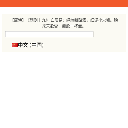
跳
至
内
【唐诗】《問劉十九》 白居易：綠螘新醅酒，紅泥小火壚。晚
容
來天欲雪，能飲一杯無。
搜
索
中文 (中国)