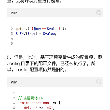
量，会将环境变量进行覆写。
PHP
putenv
(
"{
$key
}={
$value
}"
);
$_ENV
[
$key
] = 
$value
;
5、但是，此时，基于环境变量生成的配置项，即
config 目录下的配置文件，已经被执行了，所
以，config 配置项仍然是旧的。
PHP
// 主题素材CDN
'theme-asset-cdn'
 => [
'driver'
 => 
's3'
,