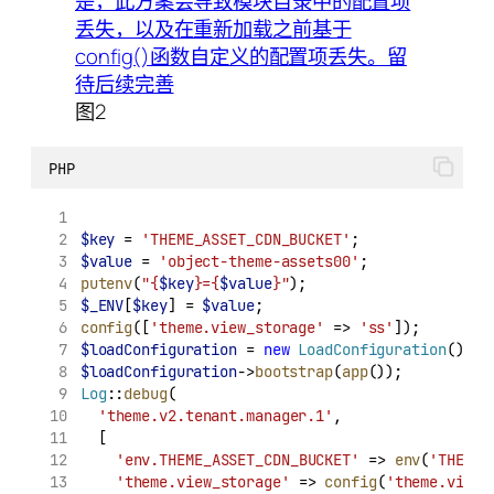
图2
PHP
$key
 = 
'THEME_ASSET_CDN_BUCKET'
;
$value
 = 
'object-theme-assets00'
;
putenv
(
"{
$key
}={
$value
}"
);
$_ENV
[
$key
] = 
$value
;
config
([
'theme.view_storage'
 => 
'ss'
]);
$loadConfiguration
 = 
new
LoadConfiguration
();
$loadConfiguration
->
bootstrap
(
app
());
Log
::
debug
(
'theme.v2.tenant.manager.1'
,
	[
'env.THEME_ASSET_CDN_BUCKET'
 => 
env
(
'THEME_
'theme.view_storage'
 => 
config
(
'theme.view_