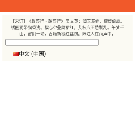
跳
至
内
【宋词】《蹋莎行・踏莎行》 吴文英：润玉笼绡，檀樱倚扇。
容
绣圈犹带脂香浅。榴心空叠舞裙红，艾枝应压愁鬟乱。午梦千
山，窗阴一箭。香瘢新褪红丝腕。隔江人在雨声中，
搜
索
中文 (中国)