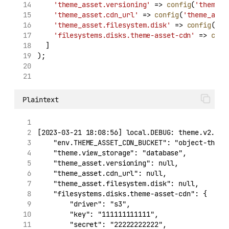
'theme_asset.versioning'
 => 
config
(
'theme_a
'theme_asset.cdn_url'
 => 
config
(
'theme_asse
'theme_asset.filesystem.disk'
 => 
config
(
'th
'filesystems.disks.theme-asset-cdn'
 => 
conf
	]
);
Plaintext
[2023-03-21 18:08:56] local.DEBUG: theme.v2.ten
    "env.THEME_ASSET_CDN_BUCKET": "object-theme
    "theme.view_storage": "database",
    "theme_asset.versioning": null,
    "theme_asset.cdn_url": null,
    "theme_asset.filesystem.disk": null,
    "filesystems.disks.theme-asset-cdn": {
        "driver": "s3",
        "key": "111111111111",
        "secret": "22222222222",