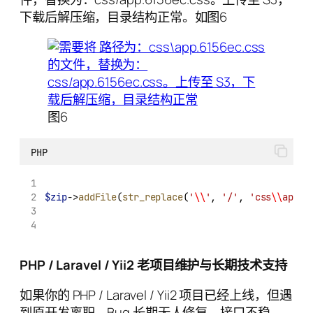
下载后解压缩，目录结构正常。如图6
图6
PHP
$zip
->
addFile
(
str_replace
(
'
\\
'
, 
'/'
, 
'css
\\
app.6
PHP / Laravel / Yii2 老项目维护与长期技术支持
如果你的 PHP / Laravel / Yii2 项目已经上线，但遇
到原开发离职、Bug 长期无人修复、接口不稳