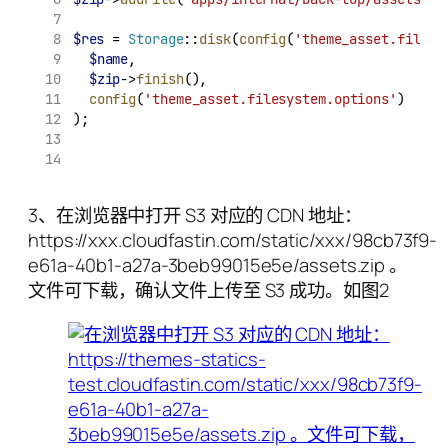
$res
 = 
Storage
::
disk
(
config
(
'theme_asset.filesy
$name
,
$zip
->
finish
(),
config
(
'theme_asset.filesystem.options'
)
);
3、在浏览器中打开 S3 对应的 CDN 地址：
https://xxx.cloudfastin.com/static/xxx/98cb73f9-
e61a-40b1-a27a-3beb99015e5e/assets.zip 。
文件可下载，确认文件上传至 S3 成功。如图2