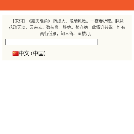
跳
至
内
【宋词】《霜天晓角》 范成大：晚晴风歇。一夜春折威。脉脉
容
花疏天淡，云来去、数枝雪。胜绝。愁亦绝。此情谁共说。惟有
两行低雁，知人倚、画楼月。
搜
索
中文 (中国)