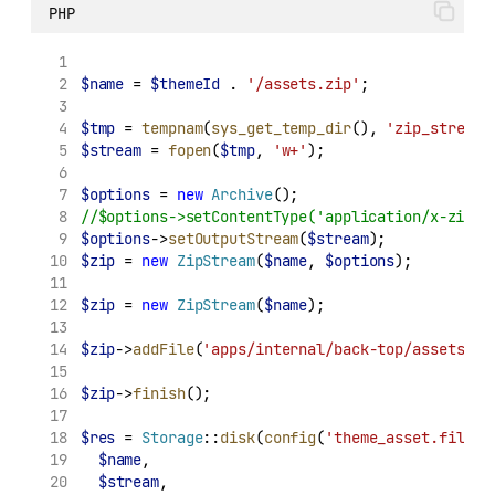
PHP
$name
 = 
$themeId
.
'/assets.zip'
;
$tmp
 = 
tempnam
(
sys_get_temp_dir
(), 
'zip_stream'
$stream
 = 
fopen
(
$tmp
, 
'w+'
);
$options
 = 
new
Archive
();
//$options->setContentType('application/x-zip-c
$options
->
setOutputStream
(
$stream
);
$zip
 = 
new
ZipStream
(
$name
, 
$options
);
$zip
 = 
new
ZipStream
(
$name
);
$zip
->
addFile
(
'apps/internal/back-top/assets/ap
$zip
->
finish
();
$res
 = 
Storage
::
disk
(
config
(
'theme_asset.filesy
$name
,
$stream
,