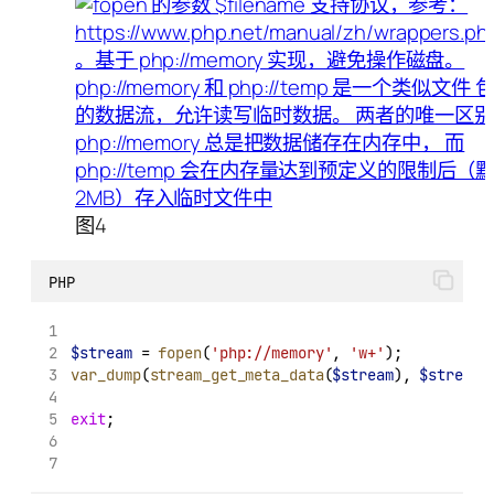
图4
PHP
$stream
 = 
fopen
(
'php://memory'
, 
'w+'
);
var_dump
(
stream_get_meta_data
(
$stream
), 
$stream
)
exit
;