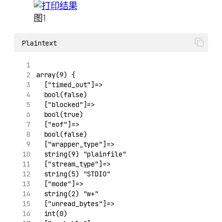
图1
Plaintext
array(9) {
  ["timed_out"]=>
  bool(false)
  ["blocked"]=>
  bool(true)
  ["eof"]=>
  bool(false)
  ["wrapper_type"]=>
  string(9) "plainfile"
  ["stream_type"]=>
  string(5) "STDIO"
  ["mode"]=>
  string(2) "w+"
  ["unread_bytes"]=>
  int(0)