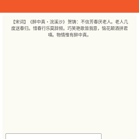
跳
至
内
【宋词】《醉中真・浣溪沙》 贺铸：不信芳春厌老人。老人几
容
度送春归。惜春行乐莫辞频。巧笑艳歌皆我意，恼花颠酒拼君
嗔。物情惟有醉中真。
搜