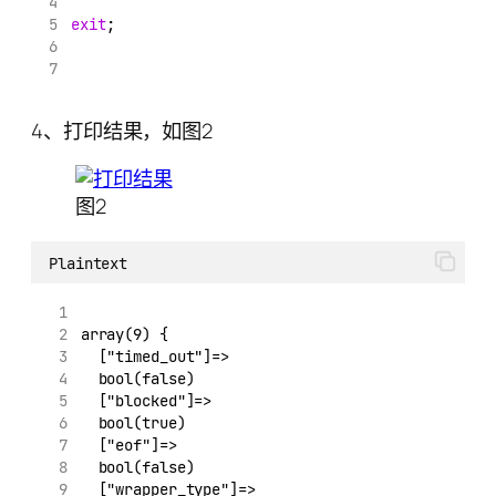
exit
;
4、打印结果，如图2
图2
Plaintext
array(9) {
  ["timed_out"]=>
  bool(false)
  ["blocked"]=>
  bool(true)
  ["eof"]=>
  bool(false)
  ["wrapper_type"]=>