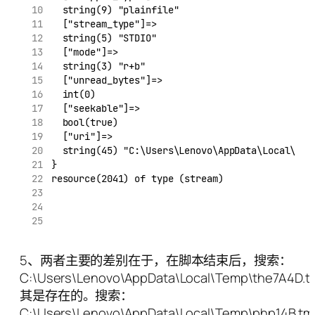
  string(9) "plainfile"
  ["stream_type"]=>
  string(5) "STDIO"
  ["mode"]=>
  string(3) "r+b"
  ["unread_bytes"]=>
  int(0)
  ["seekable"]=>
  bool(true)
  ["uri"]=>
  string(45) "C:\Users\Lenovo\AppData\Local\Tem
}
resource(2041) of type (stream)
5、两者主要的差别在于，在脚本结束后，搜索：
C:\Users\Lenovo\AppData\Local\Temp\the7A4D.
其是存在的。搜索：
C:\Users\Lenovo\AppData\Local\Temp\php14B.t