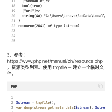
  ["seekable"]=>
  bool(true)
  ["uri"]=>
  string(46) "C:\Users\Lenovo\AppData\Local\Tem
}
resource(2041) of type (stream)
3、参考：
https://www.php.net/manual/zh/resource.php
，资源类型列表。使用 tmpfile — 建立一个临时文
件。
PHP
$stream
 = 
tmpfile
();
var_dump
(
stream_get_meta_data
(
$stream
), 
$stream
)