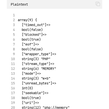
Plaintext
array(9) {
  ["timed_out"]=>
  bool(false)
  ["blocked"]=>
  bool(true)
  ["eof"]=>
  bool(false)
  ["wrapper_type"]=>
  string(3) "PHP"
  ["stream_type"]=>
  string(6) "MEMORY"
  ["mode"]=>
  string(3) "w+b"
  ["unread_bytes"]=>
  int(0)
  ["seekable"]=>
  bool(true)
  ["uri"]=>
  string(12) "php://memory"