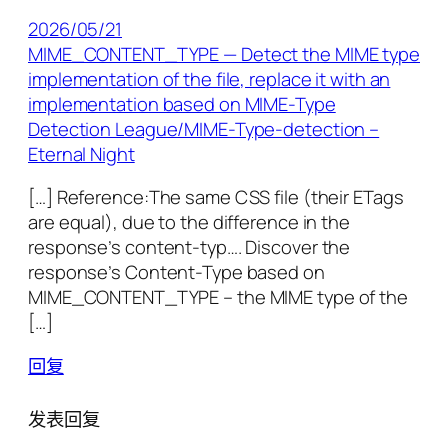
2026/05/21
MIME_CONTENT_TYPE — Detect the MIME type
implementation of the file, replace it with an
implementation based on MIME-Type
Detection League/MIME-Type-detection –
Eternal Night
[…] Reference:The same CSS file (their ETags
are equal), due to the difference in the
response’s content-typ…. Discover the
response’s Content-Type based on
MIME_CONTENT_TYPE – the MIME type of the
[…]
回复
发表回复