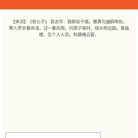
跳
至
内
【宋词】《安公子》 袁去华：弱柳丝千缕。嫩黄匀遍鸦啼处。
容
寒入罗衣春尚浅，过一番风雨。问燕子来时，绿水桥边路。曾画
楼、见个人人否。料静掩云窗，
搜