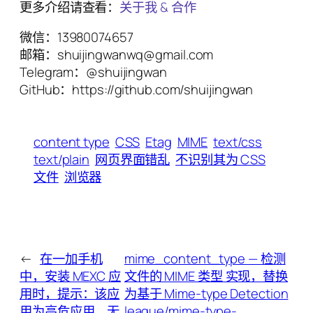
更多介绍请查看：
关于我 & 合作
微信：13980074657
邮箱：shuijingwanwq@gmail.com
Telegram：@shuijingwan
GitHub：https://github.com/shuijingwan
content type
CSS
Etag
MIME
text/css
text/plain
网页界面错乱
不识别其为 CSS
文件
浏览器
←
在一加手机
mime_content_type — 检测
中，安装 MEXC 应
文件的 MIME 类型 实现，替换
用时，提示：该应
为基于 Mime-type Detection
用为高危应用，无
league/mime-type-