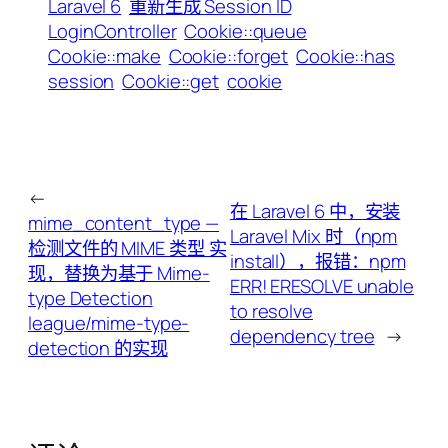
Laravel 6
重新生成 Session ID
LoginController
Cookie::queue
Cookie::make
Cookie::forget
Cookie::has
session
Cookie::get
cookie
←
在 Laravel 6 中，安装
mime_content_type —
Laravel Mix 时（npm
检测文件的 MIME 类型 实
install），报错：npm
现，替换为基于 Mime-
ERR! ERESOLVE unable
type Detection
to resolve
league/mime-type-
dependency tree
→
detection 的实现