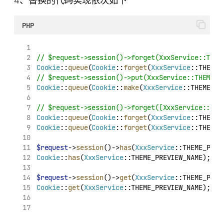
PHP
// $request->session()->forget(XxxService::THEM
Cookie
::
queue
(
Cookie
::
forget
(
XxxService
::THEME_
// $request->session()->put(XxxService::THEME_P
Cookie
::
queue
(
Cookie
::
make
(
XxxService
::THEME_PR
// $request->session()->forget([XxxService::THE
Cookie
::
queue
(
Cookie
::
forget
(
XxxService
::THEME_
Cookie
::
queue
(
Cookie
::
forget
(
XxxService
::THEME_
$request
->
session
()->
has
(
XxxService
::THEME_PREV
Cookie
::
has
(
XxxService
::THEME_PREVIEW_NAME);
$request
->
session
()->
get
(
XxxService
::THEME_PREV
Cookie
::
get
(
XxxService
::THEME_PREVIEW_NAME);