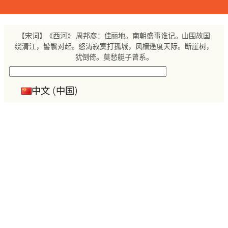
跳
至
内
【宋词】《西河》 周邦彦：佳丽地。南朝盛事谁记。山围故国
容
绕清江，髻鬟对起。怒涛寂寞打孤城，风樯遥度天际。断崖树，
犹倒倚。莫愁艇子曾系。
搜
索
中文 (中国)