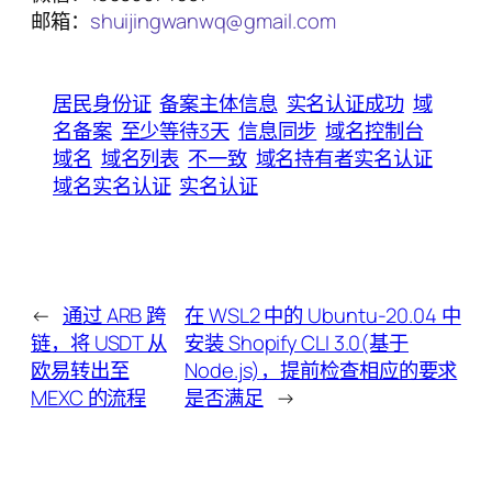
邮箱：
shuijingwanwq@gmail.com
居民身份证
备案主体信息
实名认证成功
域
名备案
至少等待3天
信息同步
域名控制台
域名
域名列表
不一致
域名持有者实名认证
域名实名认证
实名认证
←
通过 ARB 跨
在 WSL2 中的 Ubuntu-20.04 中
链，将 USDT 从
安装 Shopify CLI 3.0(基于
欧易转出至
Node.js)，提前检查相应的要求
MEXC 的流程
是否满足
→