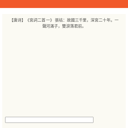
跳
至
内
【唐诗】《宮詞二首 一》 張祜：故國三千里，深宮二十年。一
容
聲河滿子，雙淚落君前。
搜
索